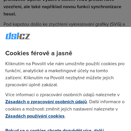
vzezření, ale také například novou funkci synchronizace
hesel.
Pod kapotou došlo ke zrychlení vykreslování grafiky (SVG) a
CSS a přibyla podpora vznikajícího standardu HTML5.
Obligátně byly opraveny mnohé odhalené chyby.
Opera je bezplatný prohlížeč dostupný pro různé platformy
Cookies férově a jasně
(Windows, Linux, Mac OS, *BSD). Ke stažení
zde
.
Kliknutím na Povolit vše nám umožníte použití cookies pro
1. 7. 2011
funkční, analytické a marketingové účely na tomto
Autor:
Redakce DSL.cz
zařízení. Kliknutím na Povolit nezbytné můžete jejich
zpracování úplně zakázat.
Více informací o zpracování osobních údajů naleznete v
Zásadách o zpracování osobních údajů
. Další informace o
cookies a možnosti změnit jejich nastavení naleznete v
Zásadách používání cookies
.
Pokud se o cookies chcete dozvědět více, další