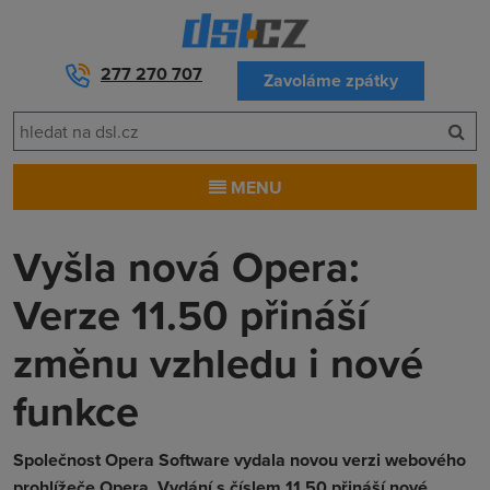
277 270 707
Zavoláme zpátky
MENU
Vyšla nová Opera:
Verze 11.50 přináší
změnu vzhledu i nové
funkce
Společnost Opera Software vydala novou verzi webového
prohlížeče Opera. Vydání s číslem 11.50 přináší nové