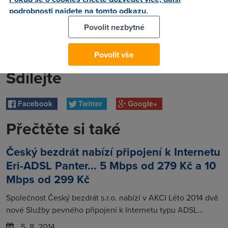
podrobnosti najdete na tomto odkazu.
Povolit nezbytné
Povolit vše
Sdílejte
Facebook
Twitter
Google+
Přečtěte si také
Český bezdrát nabízí připojení k Internetu
Eri-ADSL Panter... 5 Mbps od 279 Kč a 10
Mbps od 299 Kč
Společnost Český bezdrát s.r.o. nabízí v AKCI Léto 2014 dvě
nové Služby pevného připojení k Internetu typu ADSL...
5. 8. 2014