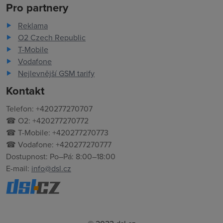
Pro partnery
Reklama
O2 Czech Republic
T-Mobile
Vodafone
Nejlevnější GSM tarify
Kontakt
Telefon: +420277270707
☎ O2: +420277270772
☎ T-Mobile: +420277270773
☎ Vodafone: +420277270777
Dostupnost: Po–Pá: 8:00–18:00
E-mail:
info@dsl.cz