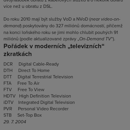
více než u obratu z DSL.
Do roku 2010 mají být služby VoD a NVoD (
near video-on-
demand
) poskytovány do 327 miliónů domácností, přičemž
na konci loňského roku se jimi mohlo chlubit pouhých 91
miliónů (podle aktualizované zprávy „
On-Demand TV
“).
Pořádek v moderních „televizních“
zkratkách
DCR Digital Cable-Ready
DTH Direct To Home
DTT Digital Terrestrial Television
FTA Free To Air
FTV Free To View
HDTV High Definition Television
iDTV Integrated Digital Television
PVR Personal Video Recorder
STB Set-Top Box
29. 7. 2004