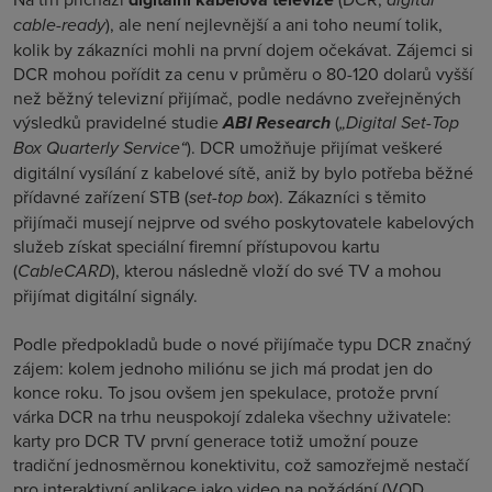
cable-ready
), ale není nejlevnější a ani toho neumí tolik,
kolik by zákazníci mohli na první dojem očekávat. Zájemci si
DCR mohou pořídit za cenu v průměru o 80-120 dolarů vyšší
než běžný televizní přijímač, podle nedávno zveřejněných
výsledků pravidelné studie
ABI Research
(
„Digital Set-Top
Box Quarterly Service“
). DCR umožňuje přijímat veškeré
digitální vysílání z kabelové sítě, aniž by bylo potřeba běžné
přídavné zařízení STB (
set-top box
). Zákazníci s těmito
přijímači musejí nejprve od svého poskytovatele kabelových
služeb získat speciální firemní přístupovou kartu
(
CableCARD
), kterou následně vloží do své TV a mohou
přijímat digitální signály.
Podle předpokladů bude o nové přijímače typu DCR značný
zájem: kolem jednoho miliónu se jich má prodat jen do
konce roku. To jsou ovšem jen spekulace, protože první
várka DCR na trhu neuspokojí zdaleka všechny uživatele:
karty pro DCR TV první generace totiž umožní pouze
tradiční jednosměrnou konektivitu, což samozřejmě nestačí
pro interaktivní aplikace jako video na požádání (VOD,