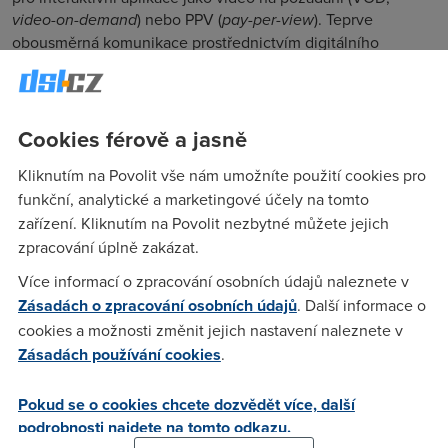
video-on-demand
) nebo PPV (
pay-per-view
). Teprve
obousměrná komunikace prostřednictvím digitálního
kabelového TV přijímače bude znamenat rozvoj trhu s
přijímači a samozřejmě i s příslušnými službami, a to se
očekává teprve přelomu příštího roku.
Cookies férově a jasně
Přesný zájem uživatelů o jednosměrné DCR tedy ukáže až
samotný trh: většina uživatelů totiž o jejich nástupu na trh
Kliknutím na Povolit vše nám umožníte použití cookies pro
ani neví, a ti, kteří vědí, možná spíše počkají na zařízení
funkční, analytické a marketingové účely na tomto
umožňující interaktivní služby. Digitalizace evropských
zařízení. Kliknutím na Povolit nezbytné můžete jejich
kabelových sítí se bude nadále potýkat velkým rozdílem
zpracování úplně zakázat.
mezi cenami předplacených analogových a digitálních
Více informací o zpracování osobních údajů naleznete v
služeb.
Digitální televize pozemní
Zásadách o zpracování osobních údajů
. Další informace o
cookies a možnosti změnit jejich nastavení naleznete v
Digitální televizní vysílání nastupuje: v EU má být DTT
Zásadách používání cookies
.
(
digital terrestrial television
) přítomno v 55 miliónech
domácností do roku 2009, což představuje 30% domácností
Pokud se o cookies chcete dozvědět více, další
s TV přijímačem (podle nové zprávy
Juniper Research
). Do
podrobnosti najdete na tomto odkazu.
konce prvního desetiletí má být v deseti nově začleněných