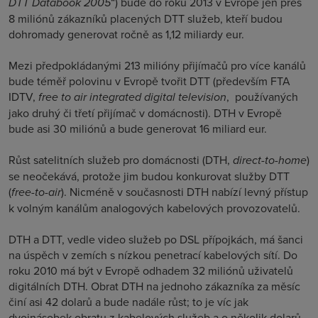
DTT Databook 2005
“) bude do roku 2013 v Evropě jen přes
8 miliónů zákazníků placených DTT služeb, kteří budou
dohromady generovat ročně as 1,12 miliardy eur.
Mezi předpokládanými 213 milióny přijímačů pro více kanálů
bude téměř polovinu v Evropě tvořit DTT (především FTA
IDTV,
free to air integrated digital television
, používaných
jako druhý či třetí přijímač v domácnosti). DTH v Evropě
bude asi 30 miliónů a bude generovat 16 miliard eur.
Růst satelitních služeb pro domácnosti (DTH,
direct-to-home
)
se neočekává, protože jim budou konkurovat služby DTT
(
free-to-air
). Nicméně v současnosti DTH nabízí levný přístup
k volným kanálům analogových kabelových provozovatelů.
DTH a DTT, vedle video služeb po DSL přípojkách, má šanci
na úspěch v zemích s nízkou penetrací kabelových sítí. Do
roku 2010 má být v Evropě odhadem 32 miliónů uživatelů
digitálních DTH. Obrat DTH na jednoho zákazníka za měsíc
činí asi 42 dolarů a bude nadále růst; to je víc jak
dvojnásobek obratu z kabelových služeb a o několik dolarů