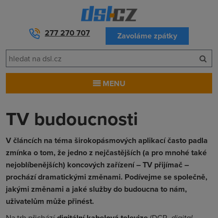
277 270 707
Zavoláme zpátky
MENU
TV budoucnosti
V článcích na téma širokopásmových aplikací často padla
zmínka o tom, že jedno z nejčastějších (a pro mnohé také
nejoblíbenějších) koncových zařízení – TV přijímač –
prochází dramatickými změnami. Podívejme se společně,
jakými změnami a jaké služby do budoucna to nám,
uživatelům může přinést.
Na trh přichází
digitální kabelová televize
(DCR,
digital