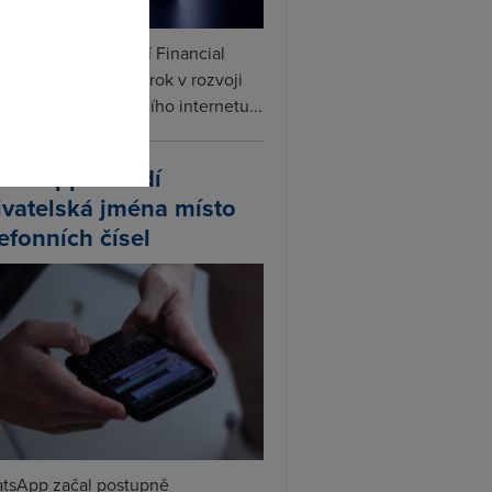
omto
ceX podle informací Financial
s připravuje další krok v rozvoji
linku. Vedle satelitního internetu...
atsApp zavádí
ivatelská jména místo
lefonních čísel
tsApp začal postupně