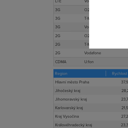
LTE
Vodafone
Pokud se o
3G
O2
odkazu.
3G
T-Mobile
3G
Vodafone
2G
O2
2G
T-Mobile
2G
Vodafone
CDMA
U:fon
Region
Rychlost
Hlavní město Praha
37,
Jihočeský kraj
28,
Jihomoravský kraj
23,
Karlovarský kraj
21,
Kraj Vysočina
27,
Královéhradecký kraj
23,