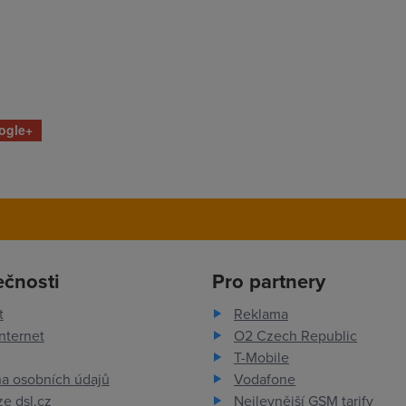
ogle+
ečnosti
Pro partnery
t
Reklama
nternet
O2 Czech Republic
T-Mobile
a osobních údajů
Vodafone
e dsl.cz
Nejlevnější GSM tarify