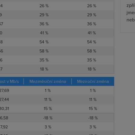
zpř
84
26 %
26 %
jmen
19
29 %
29 %
nebu
57
36 %
36 %
70
41 %
41 %
88
54 %
54 %
56
58 %
58 %
56
35 %
35 %
57
18 %
18 %
ost v Mb/s
Meziměsíční změna
Meziroční změna
27,69
1 %
1 %
27,44
11 %
11 %
30,31
15 %
15 %
6,58
-18 %
-18 %
7,92
3 %
3 %