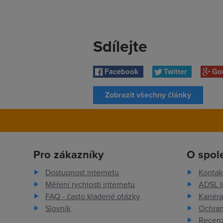
Sdílejte
Facebook
Twitter
Go
Zobrazit všechny články
Pro zákazníky
O spol
Dostupnost internetu
Kontak
Měření rychlosti internetu
ADSL I
FAQ - často kladené otázky
Kariéra
Slovník
Ochran
Recenz