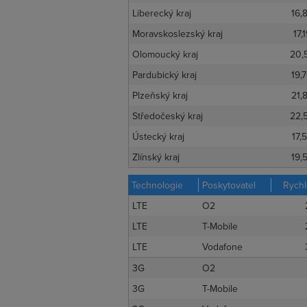
Liberecký kraj
16,
Moravskoslezský kraj
17,
Olomoucký kraj
20,
Pardubický kraj
19,
Plzeňský kraj
21,
Středočeský kraj
22,
Ústecký kraj
17,
Zlínský kraj
19,
Technologie
Poskytovatel
Rychl
LTE
O2
LTE
T-Mobile
LTE
Vodafone
3G
O2
3G
T-Mobile