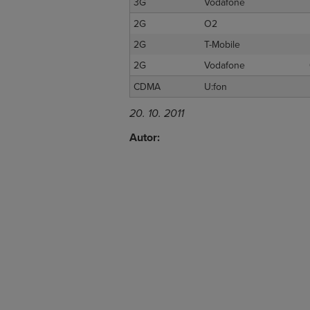
3G
Vodafone
2G
O2
2G
T-Mobile
2G
Vodafone
CDMA
U:fon
20. 10. 2011
Autor: