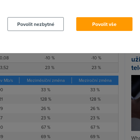
30,20
15 %
15 %
 cookies chcete dozvědět více, další podrobnosti najdete na t
6,63
-8 %
-8 %
Spa
7,89
3 %
3 %
Time
Povolit nezbytné
Povolit vše
7,47
-10 %
-10 %
Star
0,11
6 %
6 %
0,11
-1 %
-1 %
Wh
už
0,08
-10 %
-10 %
te
3,52
23 %
23 %
 v Mb/s
Meziměsíční změna
Meziroční změna
90
33 %
33 %
21
128 %
128 %
79
26 %
26 %
57
23 %
23 %
20
67 %
67 %
39
69 %
69 %
Wha