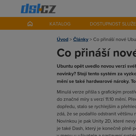
KATALOG
DOSTUPNOST SLUŽ
Úvod
>
Články
>
Co přináší nové Ubun
Co přináší nov
Ubuntu opět uvedlo novou verzi své
novinky? Stojí tento systém za vyzko
mění se také hardwarové nároky. To v
Minulá verze přišla s grafickým prost
do značné míry s verzí 11.10 mění. Pře
dopředu, stalo se rychlejším a přehle
zdá, že se podařilo odstranit většinu
Novinkou je pak Unity 2D, které nev
je také Dash, který je konečně plně p
v menu u uživatele a nastavení systé