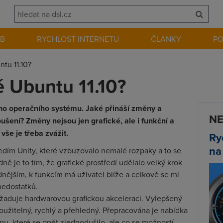
EB
RYCHLOST INTERNETU
ČLÁNKY
P
tu 11.10?
é Ubuntu 11.10?
ho operačního systému. Jaké přináší změny a
NE
ušení? Změny nejsou jen grafické, ale i funkční a
še je třeba zvážit.
Ry
na
ředím Unity, které vzbuzovalo nemalé rozpaky a to se
dně je to tím, že grafické prostředí udělalo velký krok
dnějším, k funkcím má uživatel blíže a celkově se mi
 nedostatků.
yžaduje hardwarovou grafickou akceleraci. Vylepšený
oužitelný, rychlý a přehledný. Přepracována je nabídka
mu, které se opět zjednodušilo, ale co se možností