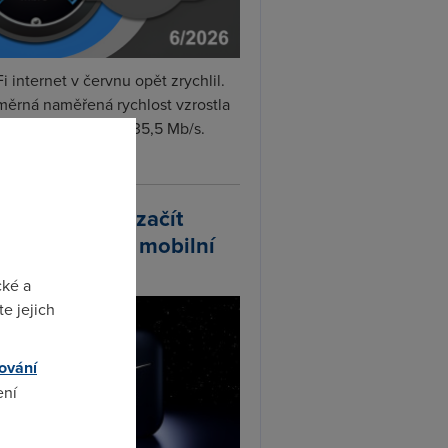
i internet v červnu opět zrychlil.
měrná naměřená rychlost vzrostla
iměsíčně o 4 % na 35,5 Mb/s.
vejte...
arlink plánuje začít
odávat vlastní mobilní
ify
cké a
e jejich
ování
ení