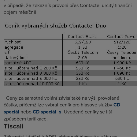
v případě, že zákazník provolá přes Contactel určitý finanční
objem měsíčně.
Ceny za samotné volání závisí také na výši provolané
částky, přičemž lze vybrat ceník pro hlasové služby
CD
speciál
nebo
CD speciál_s
. Uvedené ceníky se liší
způsobem tarifikace.
Tiscali
Zákazníci, kteří si k ADSL objednají hlasové služby na