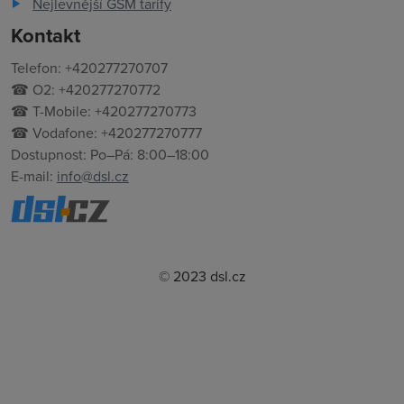
Nejlevnější GSM tarify
Kontakt
Telefon: +420277270707
☎ O2: +420277270772
☎ T-Mobile: +420277270773
☎ Vodafone: +420277270777
Dostupnost: Po–Pá: 8:00–18:00
E-mail:
info@dsl.cz
© 2023 dsl.cz