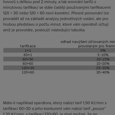
hovorů s délkou pod 2 minuty, a tak srovnání tarifů s
minutovou tarifikací se stále častěji používanými tarifikacemi
120 + 30 nebo 120 + 60 není korektní. Přesné porovnání lze
provádět až na základě analýzy jednotlivých volání, ale pro
hrubou představu o počtu minut, které vám operátoři účtují
aniž je provoláte, poslouží následující tabulka.
Máte-li například operátora, který nabízí tarif 1,50 Kč/min s
tarifikací 60+30 a jeho konkurent vám nabízí tarif „pouze“
1,20 Kč/min s tarifikací 120+60, je dost možné, že po