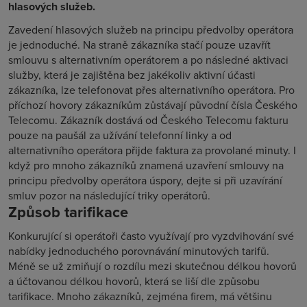
hlasových služeb.
Zavedení hlasových služeb na principu předvolby operátora
je jednoduché. Na straně zákazníka stačí pouze uzavřít
smlouvu s alternativním operátorem a po následné aktivaci
služby, která je zajištěna bez jakékoliv aktivní účasti
zákazníka, lze telefonovat přes alternativního operátora. Pro
příchozí hovory zákazníkům zůstávají původní čísla Českého
Telecomu. Zákazník dostává od Českého Telecomu fakturu
pouze na paušál za užívání telefonní linky a od
alternativního operátora přijde faktura za provolané minuty. I
když pro mnoho zákazníků znamená uzavření smlouvy na
principu předvolby operátora úspory, dejte si při uzavírání
smluv pozor na následující triky operátorů.
Způsob tarifikace
Konkurující si operátoři často využívají pro vyzdvihování své
nabídky jednoduchého porovnávání minutových tarifů.
Méně se už zmiňují o rozdílu mezi skutečnou délkou hovorů
a účtovanou délkou hovorů, která se liší dle způsobu
tarifikace. Mnoho zákazníků, zejména firem, má většinu