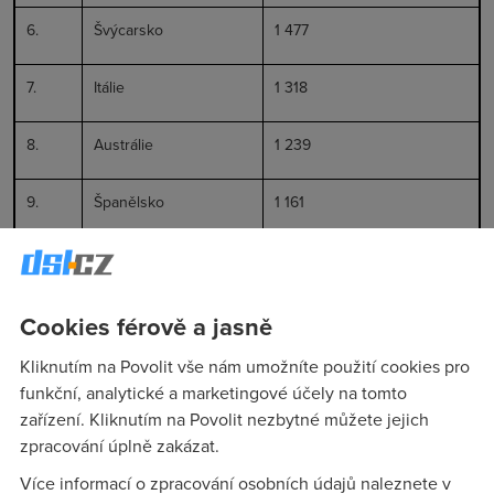
6.
Švýcarsko
1 477
7.
Itálie
1 318
8.
Austrálie
1 239
9.
Španělsko
1 161
10.
Kanada
1 064
Cookies férově a jasně
Prvních deset měst světa podle počtu hot spots:
Kliknutím na Povolit vše nám umožníte použití cookies pro
funkční, analytické a marketingové účely na tomto
zařízení. Kliknutím na Povolit nezbytné můžete jejich
1.
Londýn
1 403
zpracování úplně zakázat.
Více informací o zpracování osobních údajů naleznete v