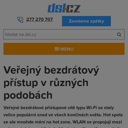
277 270 707
Zavoláme zpátky
MENU
Veřejný bezdrátový
přístup v různých
podobách
Veřejné bezdrátové přístupové sítě typu Wi-Fi se staly
velice populární snad ve všech končinách světa. Hot spots
se ale mnohde mění na hot zone, WLAN se propojují mezi