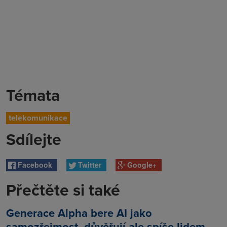
Témata
telekomunikace
Sdílejte
Facebook
Twitter
Google+
Přečtěte si také
Generace Alpha bere AI jako
samozřejmost, důvěřují ale spíše lidem