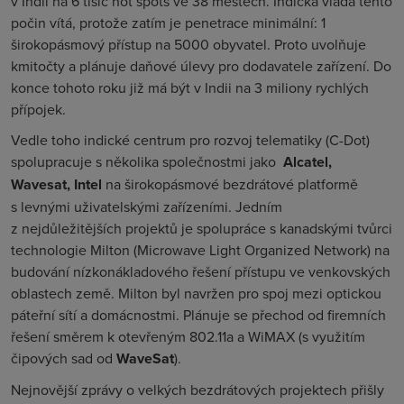
v Indii na 6 tisíc hot spots ve 38 městech. Indická vláda tento
počin vítá, protože zatím je penetrace minimální: 1
širokopásmový přístup na 5000 obyvatel. Proto uvolňuje
kmitočty a plánuje daňové úlevy pro dodavatele zařízení. Do
konce tohoto roku již má být v Indii na 3 miliony rychlých
přípojek.
Vedle toho indické centrum pro rozvoj telematiky (C-Dot)
spolupracuje s několika společnostmi jako
Alcatel,
Wavesat, Intel
na širokopásmové bezdrátové platformě
s levnými uživatelskými zařízeními. Jedním
z nejdůležitějších projektů je spolupráce s kanadskými tvůrci
technologie Milton (
Microwave Light Organized Network
) na
budování nízkonákladového řešení přístupu ve venkovských
oblastech země. Milton byl navržen pro spoj mezi optickou
páteřní sítí a domácnostmi. Plánuje se přechod od firemních
řešení směrem k otevřeným 802.11a a WiMAX (s využitím
čipových sad od
WaveSat
).
Nejnovější zprávy o velkých bezdrátových projektech přišly