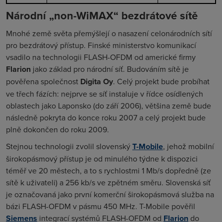
Národní „non-WiMAX“ bezdrátové sítě
Mnohé země světa přemýšlejí o nasazení celonárodních sítí
pro bezdrátový přístup. Finské ministerstvo komunikací
vsadilo na technologii FLASH-OFDM od americké firmy
Flarion
jako základ pro národní síť. Budováním sítě je
pověřena společnost
Digita Oy
. Celý projekt bude probíhat
ve třech fázích: nejprve se síť instaluje v řídce osídlených
oblastech jako Laponsko (do září 2006), většina země bude
následně pokryta do konce roku 2007 a celý projekt bude
plně dokončen do roku 2009.
Stejnou technologii zvolil slovenský
T-Mobile
, jehož mobilní
širokopásmový přístup je od minulého týdne k dispozici
téměř ve 20 městech, a to s rychlostmi 1 Mb/s dopředně (ze
sítě k uživateli) a 256 kb/s ve zpětném směru. Slovenská síť
je označovaná jako první komerční širokopásmová služba na
bázi FLASH-OFDM v pásmu 450 MHz. T-Mobile pověřil
Siemens
integrací systémů FLASH-OFDM od
Flarion
do