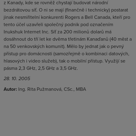
z Kanady, kde se rovněž chystají budovat národní
bezdrátovou síť. O ni se mají (finančně i technicky) postarat
jinak nesmiřitelní konkurenti Rogers a Bell Canada, kteří pro
tento účel uzavřeli společný podnik pod označením
Inukshuk Internet Inc. Síť za 200 milionů dolarů má
dosáhnout do tří let ke dvěma třetinám Kanaďanů (40 měst a
na 50 venkovských komunit). Mělo by jednat jak o pevný
přístup pro domácnosti (samozřejmě o kombinaci datových,
hlasových i video služeb), tak o mobilní přístup. Využijí se
pásma 2,3 GHz, 2,5 GHz a 3,5 GHz.
28. 10. 2005
Autor:
Ing. Rita Pužmanová, CSc., MBA