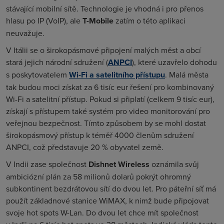
stávající mobilní sítě. Technologie je vhodná i pro přenos
hlasu po IP (VoIP), ale
T-Mobile
zatím o této aplikaci
neuvažuje.
V Itálii se o širokopásmové připojení malých měst a obcí
stará jejich národní sdružení (
ANPCI
), které uzavřelo dohodu
s poskytovatelem
Wi-Fi a satelitního přístupu
. Malá města
tak budou moci získat za 6 tisíc eur řešení pro kombinovaný
Wi-Fi a satelitní přístup. Pokud si připlatí (celkem 9 tisíc eur),
získají s přístupem také systém pro video monitorování pro
veřejnou bezpečnost. Tímto způsobem by se mohl dostat
širokopásmový přístup k téměř 4000 členům sdružení
ANPCI, což představuje 20 % obyvatel země.
V Indii zase společnost
Dishnet Wireless
oznámila svůj
ambiciózní plán za 58 milionů dolarů pokrýt ohromný
subkontinent bezdrátovou sítí do dvou let. Pro páteřní síť má
použít základnové stanice WiMAX, k nimž bude připojovat
svoje hot spots
W-Lan
. Do dvou let chce mít společnost