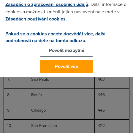
2.
Tokio
1 206
Zásadách o zpracování osobních údajů
. Další informace o
cookies a možnosti změnit jejich nastavení naleznete v
3.
Paříž
782
Zásadách používání cookies
.
4.
Singapur
613
Pokud se o cookies chcete dozvědět více, další
podrobnosti najdete na tomto odkazu.
5.
Hong Kong
602
Povolit nezbytné
6.
New York
593
Povolit vše
7.
Sao Paulo
463
8.
Berlín
446
9.
Chicago
446
10.
San Francisco
422