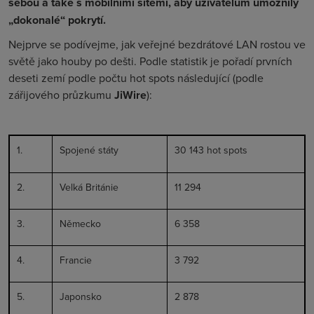
sebou a také s mobilními sítěmi, aby uživatelům umožnily
„dokonalé“ pokrytí.
Nejprve se podívejme, jak veřejné bezdrátové LAN rostou ve
světě jako houby po dešti. Podle statistik je pořadí prvních
deseti zemí podle počtu
hot spots
následující (podle
zářijového průzkumu
JiWire
):
1.
Spojené státy
30 143
hot spots
2.
Velká Británie
11 294
3.
Německo
6 358
4.
Francie
3 792
5.
Japonsko
2 878