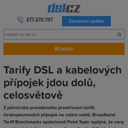
277 270 707
Zavoláme zpátky
MENU
Tarify DSL a kabelových
přípojek jdou dolů,
celosvětově
Z půlročního pravidelného prověřování tarifů
širokopásmových přípojek na celém světě, Broadband
Tariff Benchmarks společnosti Point Topic vyplývá, že ceny