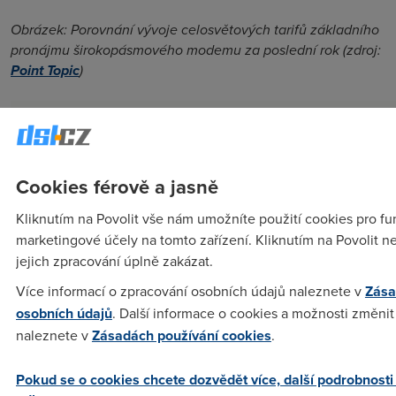
Obrázek: Porovnání vývoje celosvětových tarifů základního
pronájmu širokopásmového modemu za poslední rok (zdroj:
Point Topic
)
Cookies férově a jasně
Kliknutím na Povolit vše nám umožníte použití cookies pro fun
marketingové účely na tomto zařízení. Kliknutím na Povolit 
jejich zpracování úplně zakázat.
Více informací o zpracování osobních údajů naleznete v
Zása
osobních údajů
. Další informace o cookies a možnosti změnit 
naleznete v
Zásadách používání cookies
.
Pokud se o cookies chcete dozvědět více, další podrobnosti