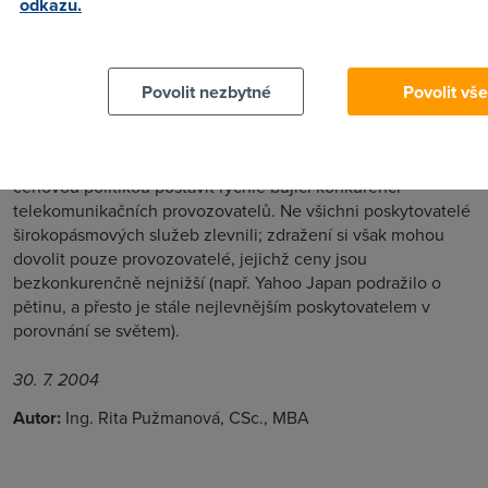
odkazu.
Povolit nezbytné
Povolit vše
Analýza tarifů ukazuje, že kabeloví provozovatelé se musí
cenovou politikou postavit rychle bující konkurenci
telekomunikačních provozovatelů. Ne všichni poskytovatelé
širokopásmových služeb zlevnili; zdražení si však mohou
dovolit pouze provozovatelé, jejichž ceny jsou
bezkonkurenčně nejnižší (např. Yahoo Japan podražilo o
pětinu, a přesto je stále nejlevnějším poskytovatelem v
porovnání se světem).
30. 7. 2004
Autor:
Ing. Rita Pužmanová, CSc., MBA