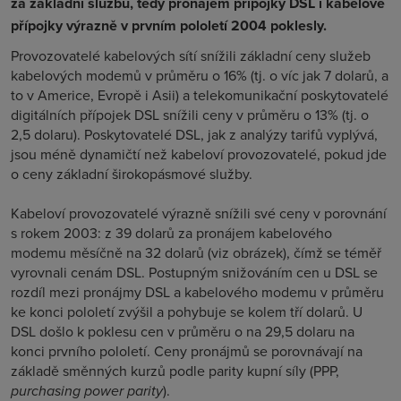
za základní službu, tedy pronájem přípojky DSL i kabelové
přípojky výrazně v prvním pololetí 2004 poklesly.
Provozovatelé kabelových sítí snížili základní ceny služeb
kabelových modemů v průměru o 16% (tj. o víc jak 7 dolarů, a
to v Americe, Evropě i Asii) a telekomunikační poskytovatelé
digitálních přípojek DSL snížili ceny v průměru o 13% (tj. o
2,5 dolaru). Poskytovatelé DSL, jak z analýzy tarifů vyplývá,
jsou méně dynamičtí než kabeloví provozovatelé, pokud jde
o ceny základní širokopásmové služby.
Kabeloví provozovatelé výrazně snížili své ceny v porovnání
s rokem 2003: z 39 dolarů za pronájem kabelového
modemu měsíčně na 32 dolarů (viz obrázek), čímž se téměř
vyrovnali cenám DSL. Postupným snižováním cen u DSL se
rozdíl mezi pronájmy DSL a kabelového modemu v průměru
ke konci pololetí zvýšil a pohybuje se kolem tří dolarů. U
DSL došlo k poklesu cen v průměru o na 29,5 dolaru na
konci prvního pololetí. Ceny pronájmů se porovnávají na
základě směnných kurzů podle parity kupní síly (PPP,
purchasing power parity
).