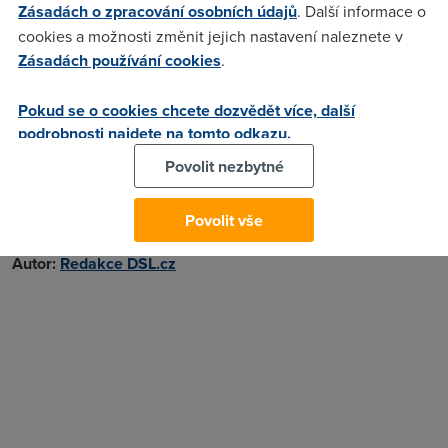
za zajímavou cenu:
Zásadách o zpracování osobních údajů
. Další informace o
cookies a možnosti změnit jejich nastavení naleznete v
USB modem
K3770 za 77,- Kč
, který umí 2G i 3G.
Zásadách používání cookies
.
Modem
Mobile Connect kombo za 277,- Kč
, který umí
2G,3G a CDMA
Pokud se o cookies chcete dozvědět více, další
podrobnosti najdete na tomto odkazu.
USB modem
K4510 za 977,- Kč
, který umí stahovat rychlostí
až 28,8 Mbps.
Povolit nezbytné
Objednat toto připojení můžete
zde
.
Povolit vše
10. 6. 2012
Autor:
Redakce DSL.cz