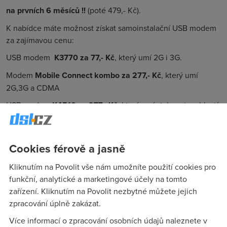
na prvních 6 měsíců !!
(poté 479,- Kč).
K nabídce máte možnost získat samoinstalační USB modem
za zajímavou cenu:
USB modem
K3770 za 77,- Kč
, který umí 2G i 3G.
Modem
Mobile Connect kombo za 277,- Kč
, který umí
2G,3G a CDMA
USB modem
K4510 za 977,- Kč
, který umí stahovat rychlostí
až 28,8 Mbps.
Objednat toto připojení můžete
zde
.
Cookies férově a jasně
Kliknutím na Povolit vše nám umožníte použití cookies pro
Připojení pro notebook premium
se slevou 25 %
( FUP
funkční, analytické a marketingové účely na tomto
10GB) za 675,- Kč
zařízení. Kliknutím na Povolit nezbytné můžete jejich
na prvních 6 měsíců !!
(poté 900,- Kč).
zpracování úplně zakázat.
K nabídce máte možnost získat samoinstalační USB modem
Více informací o zpracování osobních údajů naleznete v