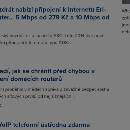
drát nabízí připojení k Internetu Eri-
Wha
ter... 5 Mbps od 279 Kč a 10 Mbps od
zpř
jmen
nebu
ský bezdrát s.r.o. nabízí v AKCI Léto 2014 dvě nové
o připojení k Internetu typu ADSL...
adí, jak se chránit před chybou v
ení domácích routerů
m proběhla v médiích zpráva o závažné bezpečnostní
ch síťových prvků od nejrůznějších...
4
VoIP telefonní ústředna zdarma