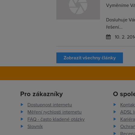
Vyměníme Vám
Dosluhuje Vá
řešení...
10. 2. 201
Zobrazit všechny články
Pro zákazníky
O spol
Dostupnost internetu
Kontak
Měření rychlosti internetu
ADSL I
FAQ - často kladené otázky
Kariéra
Slovník
Ochran
Recenz