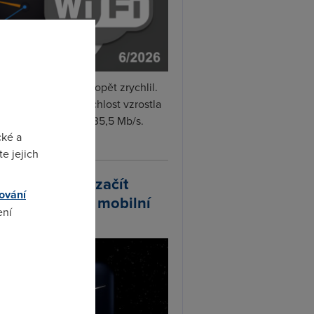
i internet v červnu opět zrychlil.
měrná naměřená rychlost vzrostla
iměsíčně o 4 % na 35,5 Mb/s.
cké a
vejte...
e jejich
arlink plánuje začít
ování
odávat vlastní mobilní
ení
ify
omto