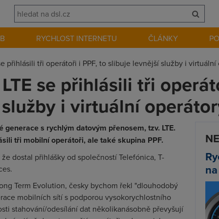
EB
RYCHLOST INTERNETU
ČLÁNKY
P
 přihlásili tři operátoři i PPF, to slibuje levnější služby i virtuáln
TE se přihlásili tři operáto
 služby i virtuální operáto
vé generace s rychlým datovým přenosem, tzv. LTE.
NE
ili tři mobilní operátoři, ale také skupina PPF.
Ry
e dostal přihlášky od společností Telefónica, T-
na
ces.
 Long Term Evolution, česky bychom řekl "dlouhodobý
race mobilních sítí s podporou vysokorychlostního
losti stahování/odesílání dat několikanásobně převyšují