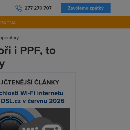
277 270 707
Zavoláme zpátky
ORADNA
í operátory
ři i PPF, to
ry
JČTENĚJŠÍ ČLÁNKY
chlosti Wi-Fi internetu
 DSL.cz v červnu 2026