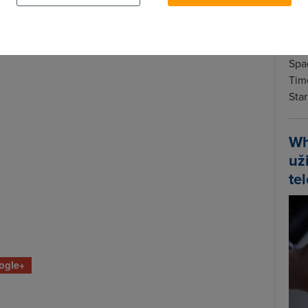
Spa
Time
Star
Wh
už
te
ogle+