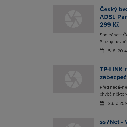
Český bez
ADSL Pan
299 Kč
Společnost Če
Služby pevnéh
5. 8. 2014
TP-LINK r
zabezpeč
Před nedávne
chybě některý
23. 7. 201
ss7Net - 