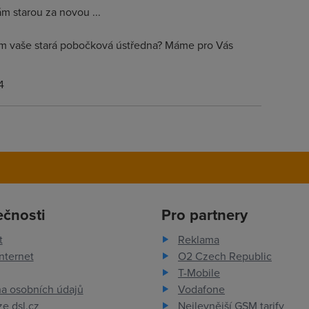
 starou za novou ...
m vaše stará pobočková ústředna? Máme pro Vás
4
ečnosti
Pro partnery
t
Reklama
nternet
O2 Czech Republic
T-Mobile
a osobních údajů
Vodafone
e dsl.cz
Nejlevnější GSM tarify