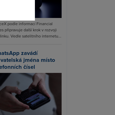
ceX podle informací Financial
s připravuje další krok v rozvoji
linku. Vedle satelitního internetu...
atsApp zavádí
ivatelská jména místo
lefonních čísel