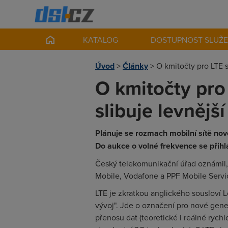
KATALOG
DOSTUPNOST SLUŽ
Úvod
>
Články
>
O kmitočty pro LTE se
O kmitočty pro L
slibuje levnější
Plánuje se rozmach mobilní sítě no
Do aukce o volné frekvence se přihlás
Český telekomunikační úřad oznámil, ž
Mobile, Vodafone a PPF Mobile Servi
LTE je zkratkou anglického sousloví
vývoj". Jde o označení pro nové gene
přenosu dat (teoretické i reálné rych