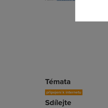
Témata
připojení k internetu
Sdílejte