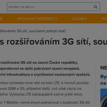
EB
RYCHLOST INTERNETU
ČLÁNKY
P
šiřováním 3G sítí, současné pokrytí stačí
s rozšiřováním 3G sítí, so
rozšiřování 3G sítí na území České republiky.
NE
operátorovi se další pokrývání území nevyplatí,
eřní infrastruktury a zrychlování současných vysílačů.
Ry
na
ritou výstavba nové sítě na bázi LTE, k čemuž použije
voz GSM a 3G, případně další, což však závisí na
obíhá. Výstavba LTE každopádně začne ještě letos.
ci T-Mobile, nemá smysl pokračovat v budování 3G sítí