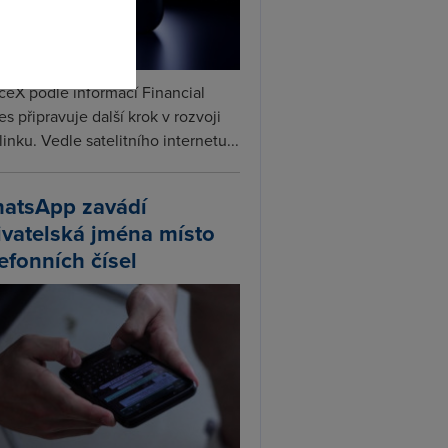
ceX podle informací Financial
s připravuje další krok v rozvoji
linku. Vedle satelitního internetu...
atsApp zavádí
ivatelská jména místo
lefonních čísel