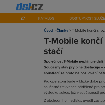
KATALOG
DOSTUPNOST SLUŽ
Úvod
>
Články
>
T-Mobile končí s roz
T-Mobile končí 
stačí
Společnost T-Mobile neplánuje další 
Současný stav prý plně dostačuje – 
soustředí se proto na posilování pát
Pro operátora bude v blízké době prio
současné frekvence přidělené pro pro
výsledku aukce, jež v současnosti pr
Z obchodního hlediska, uvedli zástup