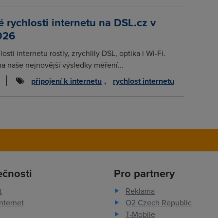
rychlosti internetu na DSL.cz v
026
osti internetu rostly, zrychlily DSL, optika i Wi-Fi.
na naše nejnovější výsledky měření...
připojení k internetu
,
rychlost internetu
ečnosti
Pro partnery
t
Reklama
nternet
O2 Czech Republic
T-Mobile