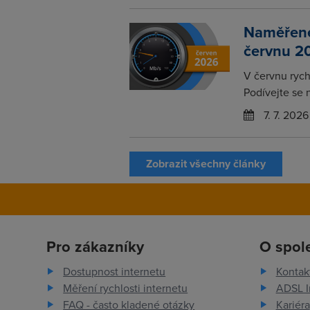
Naměřené 
červnu 2
V červnu rychl
Podívejte se 
7. 7. 2026
Zobrazit všechny články
Pro zákazníky
O spol
Dostupnost internetu
Kontak
Měření rychlosti internetu
ADSL I
FAQ - často kladené otázky
Kariéra