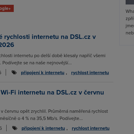
ogle+
Wha
zpř
jmen
nebu
rychlosti internetu na DSL.cz v
 2026
chlosti internetu po delší době klesaly napříč všemi
. Podívejte se na naše nejnovější...
6
připojení k internetu
,
rychlost internetu
 Wi-Fi internetu na DSL.cz v červnu
t v červnu opět zrychlil. Průměrná naměřená rychlost
měsíčně o 4 % na 35,5 Mb/s. Podívejte...
6
připojení k internetu
,
rychlost internetu