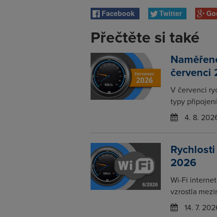
Facebook
Twitter
Go
Přečtěte si také
Naměřené 
červenci
V červenci ry
typy připojení
4. 8. 202
Rychlosti
2026
Wi-Fi interne
vzrostla mezi
14. 7. 202