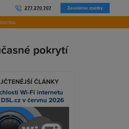
277 270 707
Zavoláme zpátky
ORADNA
učasné pokrytí
JČTENĚJŠÍ ČLÁNKY
chlosti Wi-Fi internetu
 DSL.cz v červnu 2026