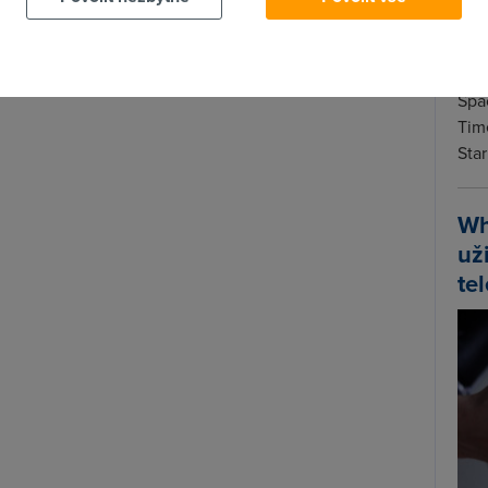
Spa
Time
Star
Wh
už
te