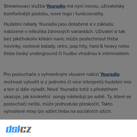
Streamovací služba
Youradio
má nyní novou, uživatelsky
komfortnější podobu, nové logo i funkcionality.
Hudební nálady Youradia jsou dotažené a v základu
nabízené v několika žánrových variantách. Uživatel si tak
bez jakéhokoliv klikání navíc může poslechnout třeba
novinky, rockové balady, retro, pop hity, hard
& hea
vy nebo
třeba český underground či hudbu vhodnou k intimnostem.
Pro posluchače s vyhraněným vkusem nabízí
Youradio
možnost vytvořit si z jednoho či více interpretů hudební mix
a ten si dále vyladit. Nové Youradio totiž s předstihem
ukazuje, jak konkrétní songy následují po sobě. Ty, které se
posluchači nelíbí, může jednoduše přeskočit. Takto
vytvořené mixy lze sdílet třeba na sociálních sítích.
Youradio
je možné naladit nejen na počítači, ale
také
na