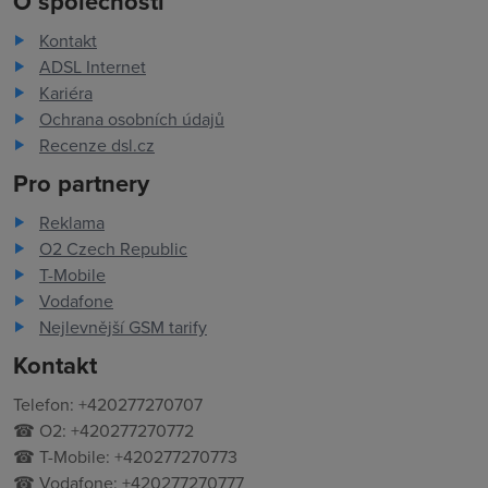
O společnosti
Kontakt
ADSL Internet
Kariéra
Ochrana osobních údajů
Recenze dsl.cz
Pro partnery
Reklama
O2 Czech Republic
T-Mobile
Vodafone
Nejlevnější GSM tarify
Kontakt
Telefon: +420277270707
☎ O2: +420277270772
☎ T-Mobile: +420277270773
☎ Vodafone: +420277270777