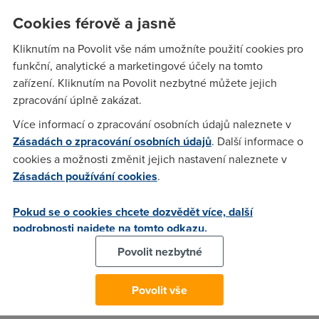
chytrém telefonu. Mobilní aplikace Youradio umožňuje
Cookies férově a jasně
kromě poslechu online i rezervování hudby pro případ
horšího připojení k internetu. Youradio je tak dostupné i v
Kliknutím na Povolit vše nám umožníte použití cookies pro
metru nebo v přírodě. Aplikace je připravena pro
iPhone
i
funkční, analytické a marketingové účely na tomto
telefony s operačním systémem
Android
. Mobilní aplikaci
zařízení. Kliknutím na Povolit nezbytné můžete jejich
nyní používá 15 000 lidí, klasický internetový stream se
zpracování úplně zakázat.
chlubí téměř 60 tisíci registrovanými uživateli.
Více informací o zpracování osobních údajů naleznete v
Zásadách o zpracování osobních údajů
. Další informace o
V roce 2012 fanoušci prostřednictvím Youradia poslouchali
cookies a možnosti změnit jejich nastavení naleznete v
dohromady více než 65 tisíc hodin hudby, letos autoři
Zásadách používání cookies
.
projektu díky novému designu a zjednodušení služby
očekávají více než trojnásobný nárůst.
Pokud se o cookies chcete dozvědět více, další
podrobnosti najdete na tomto odkazu.
"Nezanedbatelný je nárůst doby poslechu mluveného slova,
což nás těší. Youradio není jenom o muzice a je znát, že
Povolit nezbytné
právě mluvené slovo je jednou z deseti nejposlouchanějších
žánrových skupin,
" řekl Lubor Zoufal, ředitel on-line divize
Povolit vše
Lagardère.