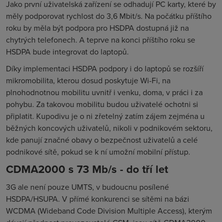
Jako první uživatelská zařízení se odhadují PC karty, které by
měly podporovat rychlost do 3,6 Mbit/s. Na počátku příštího
roku by měla být podpora pro HSDPA dostupná již na
chytrých telefonech. A teprve na konci příštího roku se
HSDPA bude integrovat do laptopů.
Díky implementaci HSDPA podpory i do laptopů se rozšíří
mikromobilita, kterou dosud poskytuje Wi-Fi, na
plnohodnotnou mobilitu uvnitř i venku, doma, v práci i za
pohybu. Za takovou mobilitu budou uživatelé ochotni si
připlatit. Kupodivu je o ni zřetelný zatím zájem zejména u
běžných koncových uživatelů, nikoli v podnikovém sektoru,
kde panují značné obavy o bezpečnost uživatelů a celé
podnikové sítě, pokud se k ní umožní mobilní přístup.
CDMA2000 s 73 Mb/s - do tří let
3G ale není pouze UMTS, v budoucnu posílené
HSDPA/HSUPA. V přímé konkurenci se sítěmi na bázi
WCDMA (
Wideband Code Division Multiple Access
), kterým