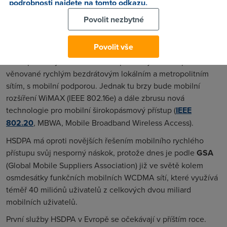
podrobnosti najdete na tomto odkazu.
populace v původní patnáctce zemí EU, která rozhodně tak
Povolit nezbytné
netrpí nedostatkem nabídky dostupných širokopásmových
služeb jako nové členské státy.
Povolit vše
HSDPA není jediným řešením pro realizaci mobilních
širokopásmových sítí. Také IEEE pokračuje ve své práci
věnované rychlým bezdrátovým lokálním a metropolitním
sítím, s mobilní podporou. Jednak tu brzy bude mobilní
rozšíření WiMAX (IEEE 802.16e) a dále zbrusu nová
technologie pro mobilní širokopásmový přístup (
IEEE
802.20
,
MBWA, Mobile
Broadband Wireless Access
).
HSDPA má oproti novějších řešením mobilního rychlého
přístupu svůj nesporný náskok, protože dnes je podle
GSA
(
Global Mobile Suppliers Association
) již ve světě kolem
osmdesátky funkčních mobilních WCDMA sítí, které využívá
téměř 40 miliónů uživatelů z celkových dvou miliard
mobilních uživatelů.
První služby HSDPA v Evropě se očekávají v příštím roce.