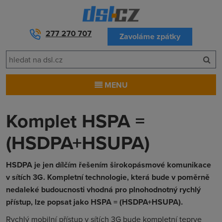
277 270 707
Zavoláme zpátky
MENU
Komplet HSPA =
(HSDPA+HSUPA)
HSDPA je jen dílčím řešením širokopásmové komunikace
v sítích 3G. Kompletní technologie, která bude v poměrně
nedaleké budoucnosti vhodná pro plnohodnotný rychlý
přístup, lze popsat jako HSPA = (HSDPA+HSUPA).
Rychlý mobilní přístup v sítích 3G bude kompletní teprve