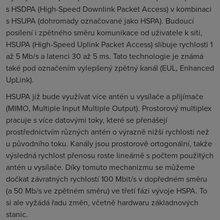
s HSDPA (
High-Speed Downlink Packet Access
) v kombinaci
s HSUPA (dohromady označované jako HSPA). Budoucí
posílení i zpětného směru komunikace od uživatele k síti,
HSUPA (
High-Speed Uplink Packet Access
) slibuje rychlosti 1
až 5 Mb/s a latenci 30 až 5 ms. Tato technologie je známá
také pod označením vylepšený zpětný kanál (
EUL, Enhanced
UpLink
).
HSUPA již bude využívat více antén u vysílače a přijímače
(MIMO,
Multiple Input Multiple Output
). Prostorový multiplex
pracuje s více datovými toky, které se přenášejí
prostřednictvím různých antén o výrazně nižší rychlosti než
u původního toku. Kanály jsou prostorově ortogonální, takže
výsledná rychlost přenosu roste lineárně s počtem použitých
antén u vysílače. Díky tomuto mechanizmu se můžeme
dočkat závratných rychlostí 100 Mbit/s v dopředném směru
(a 50 Mb/s ve zpětném směru) ve třetí fázi vývoje HSPA. To
si ale vyžádá řadu změn, včetně hardwaru základnových
stanic.