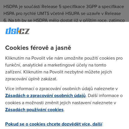
HSDPA je součástí Release 5 specifikace 3GPP a specifikace
HSPA pro rychlé UMTS včetně HSUPA se uzavře v Release
6. Na trh by se HSDPA mělo dostat již v příštím roce, zatímco
na HSUPA si ještě bude třeba další rok počkat.
Konkurence nespí
Cookies férově a jasně
Širokopásmový přístup se dnes realizuje celou řadou
nejrůznějších technologií. Mezi bezdrátovými technologiemi
Kliknutím na Povolit vše nám umožníte použití cookies pro
mezi sebou konkurují satelitní připojení, Wi-Fi a WiMAX.
funkční, analytické a marketingové účely na tomto
Mobilní přístup sice umožňují jen některé technologie, ale
zařízení. Kliknutím na Povolit nezbytné můžete jejich
konkurence v nejbližších letech poroste. Mobilní rychlé
zpracování úplně zakázat.
připojení totiž ocení nejen mobilní profesionálové, ale běžní
Více informací o zpracování osobních údajů naleznete v
uživatelé v oblastech nezajímavých pro jiné služby –
Zásadách o zpracování osobních údajů
. Další informace o
venkov, vzdálené lokality, řídce osídlené oblasti.
cookies a možnosti změnit jejich nastavení naleznete v
Ostatně sama Evropská komise připouští, že v Evropě
Zásadách používání cookies
.
nebude ani za 8 let obslouženo nejméně pět miliónů
potenciálních širokopásmových uživatelů. V současnosti se
Pokud se o cookies chcete dozvědět více, další
odhaduje, že rychlý přístup se nedostává zhruba 15 %