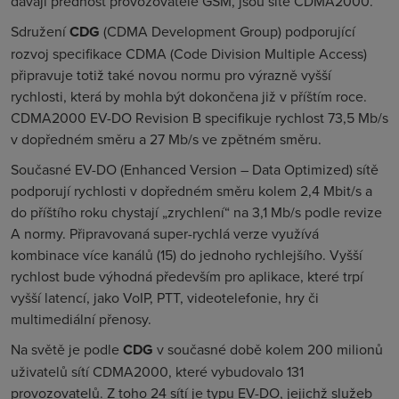
dávají přednost provozovatelé GSM, jsou sítě CDMA2000.
Sdružení
CDG
(
CDMA Development Group
) podporující
rozvoj specifikace CDMA (
Code Division Multiple Access
)
připravuje totiž také novou normu pro výrazně vyšší
rychlosti, která by mohla být dokončena již v příštím roce.
CDMA2000 EV-DO Revision B specifikuje rychlost 73,5 Mb/s
v dopředném směru a 27 Mb/s ve zpětném směru.
Současné EV-DO (
Enhanced Version – Data Optimized
)
sítě
podporují rychlosti v dopředném směru kolem 2,4 Mbit/s a
do příštího roku chystají „zrychlení“ na 3,1 Mb/s podle revize
A normy. Připravovaná super-rychlá verze využívá
kombinace více kanálů (15) do jednoho rychlejšího. Vyšší
rychlost bude výhodná především pro aplikace, které trpí
vyšší latencí, jako VoIP, PTT, videotelefonie, hry či
multimediální přenosy.
Na světě je podle
CDG
v současné době kolem 200 milionů
uživatelů sítí CDMA2000, které vybudovalo 131
provozovatelů. Z toho 24 sítí je typu EV-DO, jejichž služeb