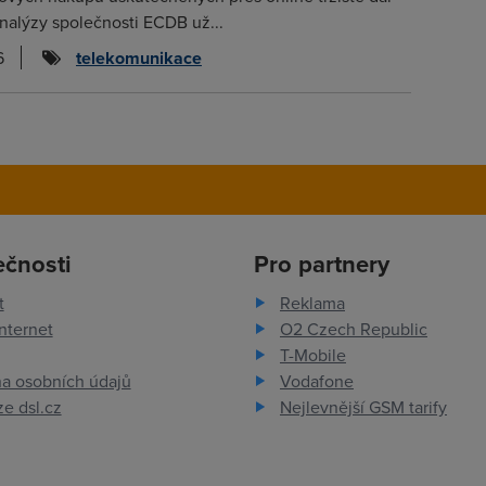
analýzy společnosti ECDB už...
6
telekomunikace
ečnosti
Pro partnery
t
Reklama
nternet
O2 Czech Republic
T-Mobile
a osobních údajů
Vodafone
e dsl.cz
Nejlevnější GSM tarify