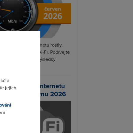
rvnu rychlosti internetu rostly,
hlily DSL, optika i Wi-Fi. Podívejte
na naše nejnovější výsledky
ní...
cké a
chlosti Wi-Fi internetu
e jejich
 DSL.cz v červnu 2026
ování
ení