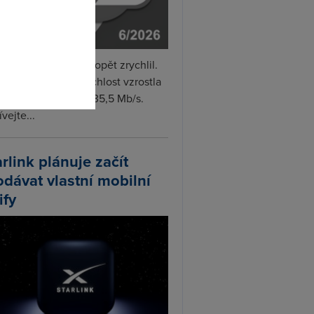
omto
i internet v červnu opět zrychlil.
měrná naměřená rychlost vzrostla
iměsíčně o 4 % na 35,5 Mb/s.
vejte...
arlink plánuje začít
odávat vlastní mobilní
ify