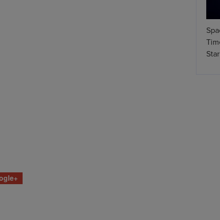
Spa
Time
Star
ogle+