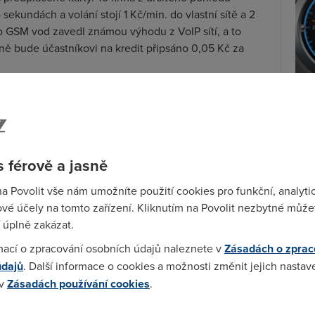
sekundách a volání stojí 1 Kč/min. do vlastní sítě a 2
do GSM vod zavedl známou výhodu z VoIP sítí, a to
tně bude účastníkovi na kredit připsáno 0,05 Kč za
 překážek. Některé z nich už byly veřejností řešeny,
tří například jistina na roaming (1 000 Kč) a měsíční
V če
nes činí 45 Kč. Do druhé kategorie patří ale samotná
zryc
kace klienta podle jména, adresy a data narození. U
se 
bázi VoIP je tento postup pochopitelný, u kreditních
měře
 férově a jasně
na Povolit vše nám umožníte použití cookies pro funkční, analyti
najednou objednat více SIM karet (buď pro vlastní
Ry
vé účely na tomto zařízení. Kliknutím na Povolit nezbytné můžet
y), ale zájemce musí pro každou SIM kartu zadat údaje
na
 úplně zakázat.
inými slovy, odpadá tím výhoda předplacených karet:
kromí) – nadto, když si přičtete povinnost platit
mací o zpracování osobních údajů naleznete v
Zásadách o zprac
i takovouto předplacenkou a paušálem konkurence se
údajů
. Další informace o cookies a možnosti změnit jejich nastav
stníků je prostě jednodušší si koupit určitý počet SIM
 v
Zásadách používání cookies
.
 je i zahodit.