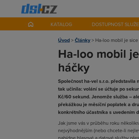
KATALOG
DOSTUPNOST SLUŽ
Úvod
>
Články
>
Ha-loo mobil je sice
Ha-loo mobil je
háčky
Společnost ha-vel s.r.o. představila
tak učinila: volání se účtuje po seku
Kč/60 sekund. Jenomže služba – ales
překážkou je měsíční poplatek a dru
konkrétního účastníka s uvedením d
Jak jsme vás v průběhu roku několikrá
nejvýhodnějším (nebo chcete-li nejle
nabídne hlasové a datové služby přes