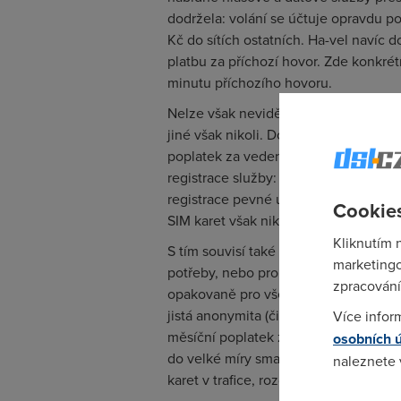
dodržela: volání se účtuje opravdu po 
Kč do sítích ostatních. Ha-vel navíc 
platbu za příchozí hovor. Zde konkré
minutu příchozího hovoru.
Nelze však nevidět několik zásadních
jiné však nikoli. Do první kategorie pa
poplatek za vedení SIM karty, který d
registrace služby: jedinečná identifi
registrace pevné účastnické linky na 
Cookies
SIM karet však nikoli.
Kliknutím 
S tím souvisí také problém, že nelze 
marketingo
potřeby, nebo pro ostatní členy rodin
zpracování
opakovaně pro všechny zúčastněné. J
jistá anonymita (či alespoň jakési sou
Více infor
měsíční poplatek za SIM, rozdíl mez
osobních 
do velké míry smazává. Pro mnoho úča
naleznete
karet v trafice, rozdat je blízkým nebo