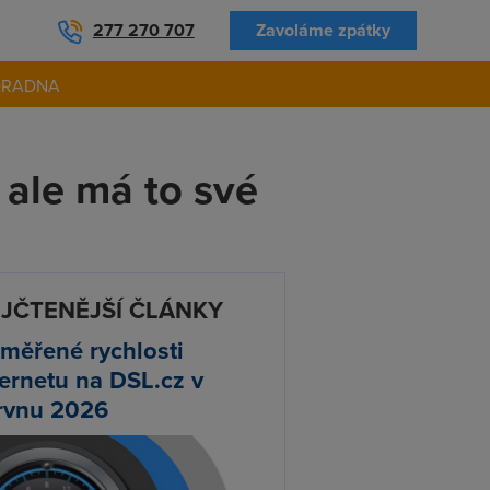
277 270 707
Zavoláme zpátky
ORADNA
 ale má to své
JČTENĚJŠÍ ČLÁNKY
měřené rychlosti
ternetu na DSL.cz v
rvnu 2026