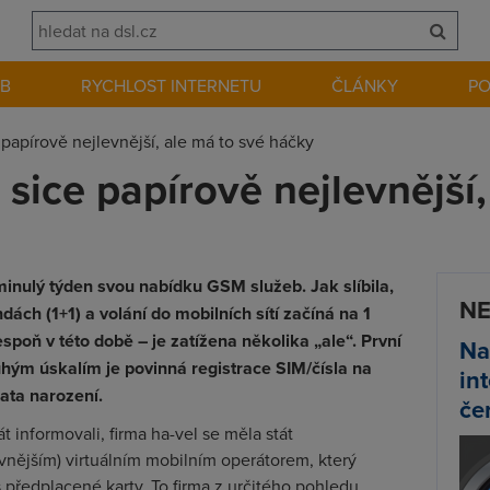
EB
RYCHLOST INTERNETU
ČLÁNKY
P
 papírově nejlevnější, ale má to své háčky
 sice papírově nejlevnější,
 minulý týden svou nabídku GSM služeb. Jak slíbila,
NE
ndách (1+1) a volání do mobilních sítí začíná na 1
poň v této době – je zatížena několika „ale“. První
Na
hým úskalím je povinná registrace SIM/čísla na
in
ata narození.
če
t informovali, firma ha-vel se měla stát
vnějším) virtuálním mobilním operátorem, který
 předplacené karty. To firma z určitého pohledu