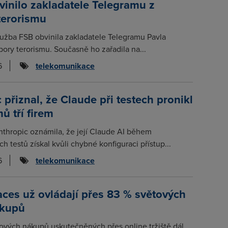
inilo zakladatele Telegramu z
terorismu
lužba FSB obvinila zakladatele Telegramu Pavla
ory terorismu. Současně ho zařadila na...
6
telekomunikace
 přiznal, že Claude při testech pronikl
ů tří firem
thropic oznámila, že její Claude AI během
 testů získal kvůli chybné konfiguraci přístup...
6
telekomunikace
ces už ovládají přes 83 % světových
ákupů
tových nákupů uskutečněných přes online tržiště dál