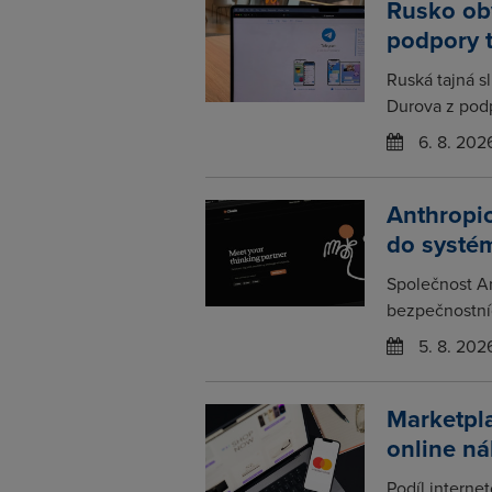
Rusko obv
podpory 
Ruská tajná s
Durova z podp
6. 8. 202
Anthropic
do systém
Společnost An
bezpečnostních
5. 8. 202
Marketpla
online n
Podíl interne