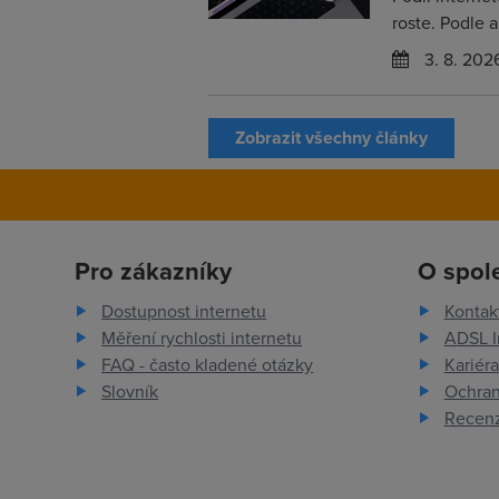
roste. Podle 
3. 8. 202
Zobrazit všechny články
Pro zákazníky
O spol
Dostupnost internetu
Kontak
Měření rychlosti internetu
ADSL I
FAQ - často kladené otázky
Kariéra
Slovník
Ochran
Recenz