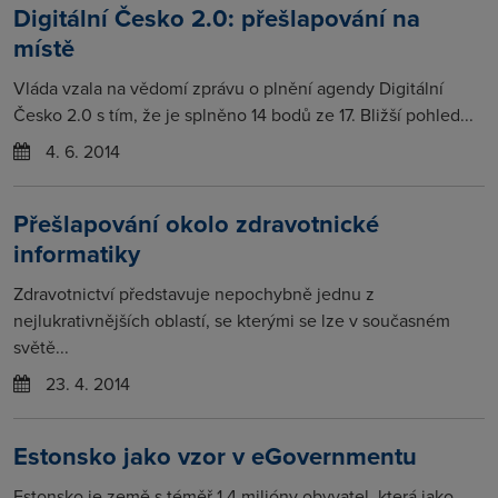
Digitální Česko 2.0: přešlapování na
místě
Vláda vzala na vědomí zprávu o plnění agendy Digitální
Česko 2.0 s tím, že je splněno 14 bodů ze 17. Bližší pohled...
4. 6. 2014
Přešlapování okolo zdravotnické
informatiky
Zdravotnictví představuje nepochybně jednu z
nejlukrativnějších oblastí, se kterými se lze v současném
světě...
23. 4. 2014
Estonsko jako vzor v eGovernmentu
Estonsko je země s téměř 1,4 milióny obyvatel, která jako