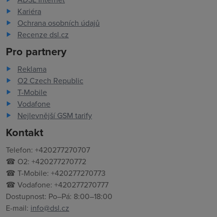
Kariéra
Ochrana osobních údajů
Recenze dsl.cz
Pro partnery
Reklama
O2 Czech Republic
T-Mobile
Vodafone
Nejlevnější GSM tarify
Kontakt
Telefon: +420277270707
☎ O2: +420277270772
☎ T-Mobile: +420277270773
☎ Vodafone: +420277270777
Dostupnost: Po–Pá: 8:00–18:00
E-mail:
info@dsl.cz