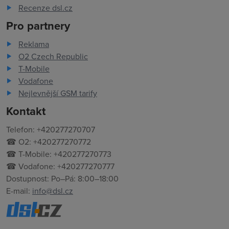
Recenze dsl.cz
Pro partnery
Reklama
O2 Czech Republic
T-Mobile
Vodafone
Nejlevnější GSM tarify
Kontakt
Telefon: +420277270707
☎ O2: +420277270772
☎ T-Mobile: +420277270773
☎ Vodafone: +420277270777
Dostupnost: Po–Pá: 8:00–18:00
E-mail:
info@dsl.cz