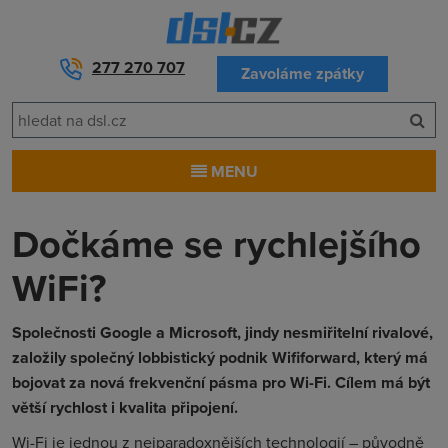
277 270 707
Zavoláme zpátky
MENU
Dočkáme se rychlejšího
WiFi?
Společnosti Google a Microsoft, jindy nesmiřitelní rivalové,
založily společný lobbistický podnik Wififorward, který má
bojovat za nová frekvenční pásma pro Wi-Fi. Cílem má být
větší rychlost i kvalita připojení.
Wi-Fi je jednou z nejparadoxnějších technologií – původně