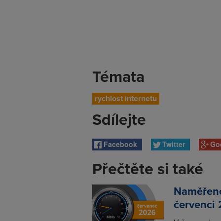
Témata
rychlost internetu
Sdílejte
Facebook
Twitter
Go
Přečtěte si také
Naměřené 
červenci