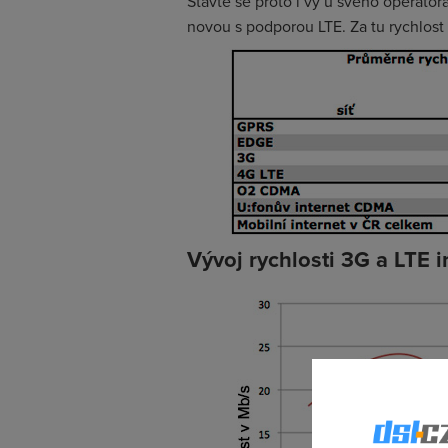
Stavte se proto i vy u svého operátor
novou s podporou LTE. Za tu rychlost t
Vývoj rychlosti 3G a LTE i