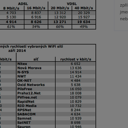
zpř
jmen
nebu