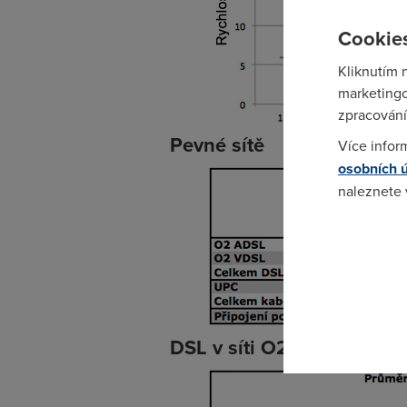
Cookies
Kliknutím 
marketingo
zpracování
Pevné sítě
Více infor
osobních 
naleznete
Pokud se o
odkazu.
DSL v síti O2