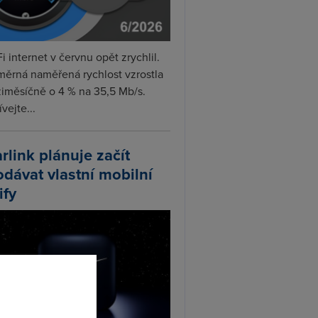
i internet v červnu opět zrychlil.
měrná naměřená rychlost vzrostla
iměsíčně o 4 % na 35,5 Mb/s.
vejte...
arlink plánuje začít
odávat vlastní mobilní
ify