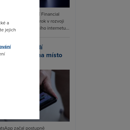
ceX podle informací Financial
s připravuje další krok v rozvoji
cké a
linku. Vedle satelitního internetu...
e jejich
atsApp zavádí
ování
ivatelská jména místo
ení
lefonních čísel
omto
tsApp začal postupně