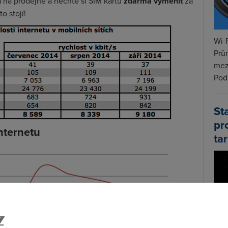
a na prodejně a nechte si SIM kartu
zdarma vyměnit
za
o stojí!
Wi-F
Prů
mez
Podí
St
pr
nternetu
tar