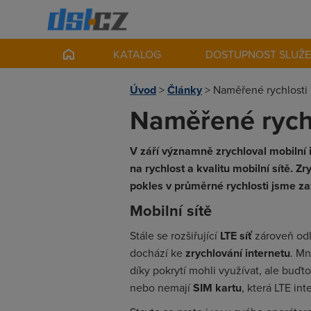
KATALOG
DOSTUPNOST SLUŽ
Úvod
>
Články
>
Naměřené rychlosti 
Naměřené rychl
V září významně zrychloval mobilní 
na rychlost a kvalitu mobilní sítě. Z
pokles v průměrné rychlosti jsme za
Mobilní sítě
Stále se rozšiřující
LTE síť
zároveň od
dochází ke
zrychlování internetu
. Mn
díky pokrytí mohli využívat, ale buďt
nebo nemají
SIM kartu
, která LTE in