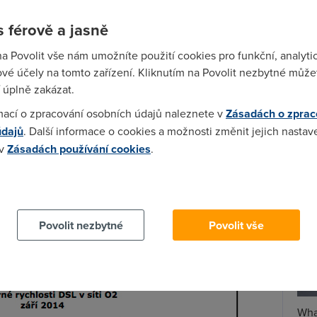
 férově a jasně
Spa
Time
na Povolit vše nám umožníte použití cookies pro funkční, analyti
Star
vé účely na tomto zařízení. Kliknutím na Povolit nezbytné můžet
 úplně zakázat.
Wh
mací o zpracování osobních údajů naleznete v
Zásadách o zprac
už
údajů
. Další informace o cookies a možnosti změnit jejich nastav
 v
Zásadách používání cookies
.
te
 cookies chcete dozvědět více, další podrobnosti najdete na t
Povolit nezbytné
Povolit vše
Wha