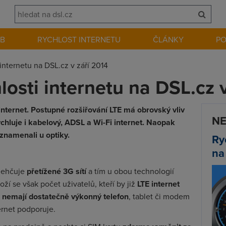
EB
RYCHLOST INTERNETU
ČLÁNKY
P
internetu na DSL.cz v září 2014
osti internetu na DSL.cz v
internet. Postupné rozšiřování LTE má obrovský vliv
NE
rychluje i kabelový, ADSL a Wi-Fi internet. Naopak
znamenali u optiky.
Ry
na
lehčuje
přetížené 3G sítí
a tím u obou technologií
oží se však počet uživatelů, kteří by již
LTE internet
o
nemají dostatečně výkonný telefon
, tablet či modem
ternet podporuje.