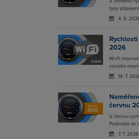
V červenci ry
typy připojení
4. 8. 202
Rychlosti
2026
Wi-Fi interne
vzrostla mezi
14. 7. 202
Naměřené 
červnu 2
V červnu rychl
Podívejte se 
7. 7. 2026