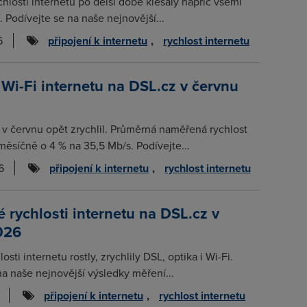
chlosti internetu po delší době klesaly napříč všemi
. Podívejte se na naše nejnovější...
6
připojení k internetu
,
rychlost internetu
 Wi-Fi internetu na DSL.cz v červnu
t v červnu opět zrychlil. Průměrná naměřená rychlost
měsíčně o 4 % na 35,5 Mb/s. Podívejte...
6
připojení k internetu
,
rychlost internetu
rychlosti internetu na DSL.cz v
026
osti internetu rostly, zrychlily DSL, optika i Wi-Fi.
na naše nejnovější výsledky měření...
připojení k internetu
,
rychlost internetu