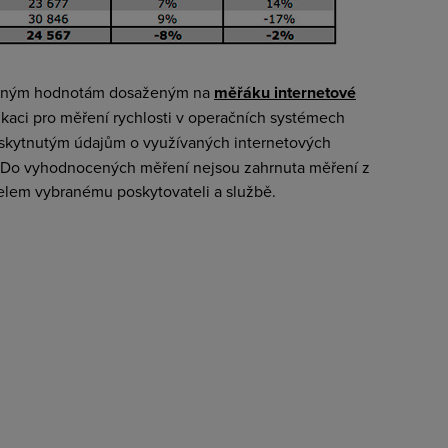
ěřeným hodnotám dosaženým na
měřáku internetové
likaci pro měření rychlosti v operačních systémech
skytnutým údajům o využívaných internetových
. Do vyhodnocených měření nejsou zahrnuta měření z
telem vybranému poskytovateli a službě.