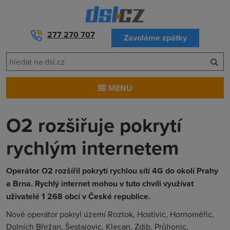
277 270 707
Zavoláme zpátky
MENU
O2 rozšiřuje pokrytí
rychlým internetem
Operátor O2 rozšířil pokrytí rychlou sítí 4G do okolí Prahy
a Brna. Rychlý internet mohou v tuto chvíli využívat
uživatelé 1 268 obcí v České republice.
Nově operátor pokryl území Roztok, Hostivic, Hornoměřic,
Dolních Břežan, Šestajovic, Klecan, Zdib, Průhonic,