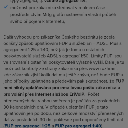
typy agregací, tj.
včetně agregace 1:4
,
možnost pro zákazníka sledovat v reálném čase
prostřednictvím Mrtg grafů nastavení a vlastní průběh
svého připojení k Internetu,
Další výhodou pro zákazníka Českého bezdrátu je zcela
odlišný způsob uplatňování FUP u služeb Eri – ADSL Plus s
agregacemi 1:25 a 1:40, než jak je tomu u ostatních
poskytovatelů služeb ADSL s agregací 1:50. Limity FUP jsou
ve srovnání s ostaními poskytovateli výrazně vyšší. Dále je tu
možnost kontroly ze strany zákazníka přes www rozhraní,
kde zákazník zjistí kolik dat mu ještě zbývá, než bude FUP u
jeho přípojky uplatněna a především pak skutečnost, že
FUP
není nikdy uplatňována pro emailovou poštu zákazníka a
pro volání přes Internet službou EriVoIP
. Počet
přenesených dat v obou směrech je počítán za posledních
30 kalendářních dní. V případě uplatnění FUP je tato
uplatňován jen po dobu, než celkové množství přenesených
dat za posledních 30 dní poklesne pod doporučený limit dat
(
FUP pro agregaci 1:25
a
FUP pro agregaci 1:40
).