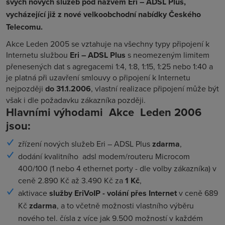
svých nových služeb pod názvem Eri – ADSL Plus,
vycházející již z nové velkoobchodní nabídky Českého
Telecomu.
Akce Leden 2005 se vztahuje na všechny typy připojení k
Internetu službou
Eri – ADSL Plus
s neomezeným limitem
přenesených dat s agregacemi 1:4, 1:8, 1:15, 1:25 nebo 1:40 a
je platná při uzavření smlouvy o připojení k Internetu
nejpozději
do 31.1.2006
, vlastní realizace připojení může být
však i dle požadavku zákazníka později.
Hlavními výhodami Akce Leden 2006
jsou:
zřízení nových služeb Eri – ADSL Plus
zdarma
,
dodání kvalitního adsl modem/routeru Microcom
400/100 (1 nebo 4 ethernet porty - dle volby zákazníka) v
ceně 2.890 Kč až 3.490 Kč za
1 Kč
,
aktivace
služby EriVoIP - volání přes Internet
v ceně 689
Kč
zdarma
, a to včetně možnosti vlastního výběru
nového tel. čísla z více jak 9.500 možností v každém