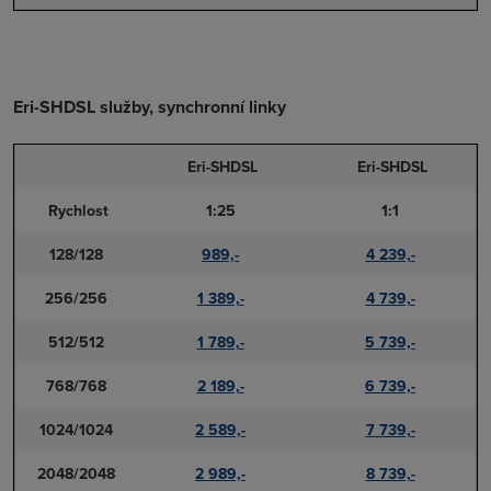
Eri-SHDSL služby, synchronní linky
Eri-SHDSL
Eri-SHDSL
Rychlost
1:25
1:1
128/128
989,-
4 239,-
256/256
1 389,-
4 739,-
512/512
1 789,-
5 739,-
768/768
2 189,-
6 739,-
1024/1024
2 589,-
7 739,-
2048/2048
2 989,-
8 739,-