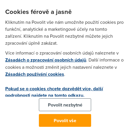
Rychlost
1:25
1:40
1:25
Cookies férově a jasně
512/128
299,-
589,-
689,-
Kliknutím na Povolit vše nám umožníte použití cookies pro
768/128
349,-
789,-
989,-
funkční, analytické a marketingové účely na tomto
zařízení. Kliknutím na Povolit nezbytné můžete jejich
1024/256
X
989,-
1 189,-
zpracování úplně zakázat.
1536/256
X
1 189,-
1 439,-
Více informací o zpracování osobních údajů naleznete v
Zásadách o zpracování osobních údajů
. Další informace o
2048/256
459,-
1 439,-
1 789,-
cookies a možnosti změnit jejich nastavení naleznete v
Zásadách používání cookies
.
2560/256
X
1 639,-
1 989,-
3072/256
669,-
1 879,-
2 389,-
Pokud se o cookies chcete dozvědět více, další
podrobnosti najdete na tomto odkazu.
3584/384
X
2 439,-
2 589,-
Povolit nezbytné
4096/512
1 179,-
2 639,-
2 839,-
Povolit vše