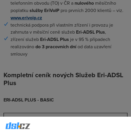
telefonním obvodu (TO) v ČR a
nulového
měsíčního
poplatku
služby EriVoIP
pro prvních 2000 klientů – viz.
www.erivoip.cz
technická podpora při vlastním zřízení i provozu je
zahrnuta v měsíční ceně služeb
Eri-ADSL Plus
,
zřízení služeb
Eri-ADSL Plus
je v 95 % případech
realizováno
do 3 pracovních dní
od data uzavření
smlouvy
Kompletní ceník nových Služeb Eri-ADSL
Plus
ERI-ADSL PLUS - BASIC
Extra
Eri-ADSL 25
Eri-ADSL 25
POWER
Plus
Plus