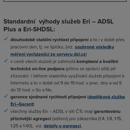
Standardní výhody služeb Eri – ADSL
Plus a Eri-SHDSL:
dlouhodobě stabilní rychlost připojení
a to i v době přes
pracovní den, tj. ve špičku, (viz.
souhrnné výsledky
měření vycházející ze serveru dsl.cz
)
v ceně všech služeb je zahrnutá
komplexní a kvalitní
technická on-line podpora
(přímo se správci sítě) při
zřizování i během vlastního využívání služeb připojení k
Internetu a to v době od 9 do 19 hod. v prac. dny a od 9
do 13 hod. v So a Ne,
garance sjednané rychlosti připojení
(
doplňková služba
Eri–Garant
)
všechny služby Eri – ADSL v síti ČTc mají
garantovánu
příznivější agregaci
(sdílení) pro zákazníka (1:4, 1:8, 1:15,
1:25 a 1:40), viz.
detaily o agregaci
,