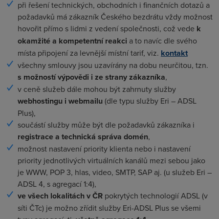
při řešení technických, obchodních i finančních dotazů a
požadavků má zákazník Českého bezdrátu vždy možnost
hovořit přímo s lidmi z vedení společnosti, což vede
k
okamžité a kompetentní reakci
a to navíc dle svého
místa připojení za levnější místní tarif, viz.
kontakt
všechny smlouvy jsou uzavírány na dobu neurčitou, tzn.
s možností výpovědi i ze strany zákazníka
,
v ceně služeb dále mohou být zahrnuty služby
webhostingu i webmailu
(dle typu služby Eri – ADSL
Plus),
součástí služby může být dle požadavků zákazníka i
registrace a technická správa domén
,
možnost nastavení priority klienta nebo i nastavení
priority jednotlivých virtuálních kanálů mezi sebou jako
je WWW, POP 3, hlas, video, SMTP, SAP aj. (u služeb Eri –
ADSL 4, s agregací 1:4),
ve všech lokalitách v ČR
pokrytých technologií ADSL (v
síti ČTc) je možno zřídit služby Eri-ADSL Plus se všemi