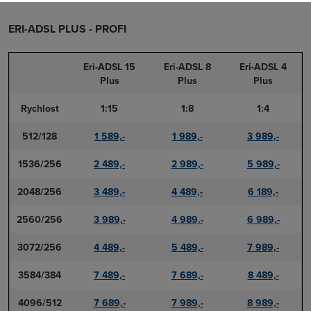
ERI-ADSL PLUS - PROFI
Eri-ADSL 15
Eri-ADSL 8
Eri-ADSL 4
Plus
Plus
Plus
Rychlost
1:15
1:8
1:4
512/128
1 589,-
1 989,-
3 989,-
1536/256
2 489,-
2 989,-
5 989,-
2048/256
3 489,-
4 489,-
6 189,-
2560/256
3 989,-
4 989,-
6 989,-
3072/256
4 489,-
5 489,-
7 989,-
3584/384
7 489,-
7 689,-
8 489,-
4096/512
7 689,-
7 989,-
8 989,-