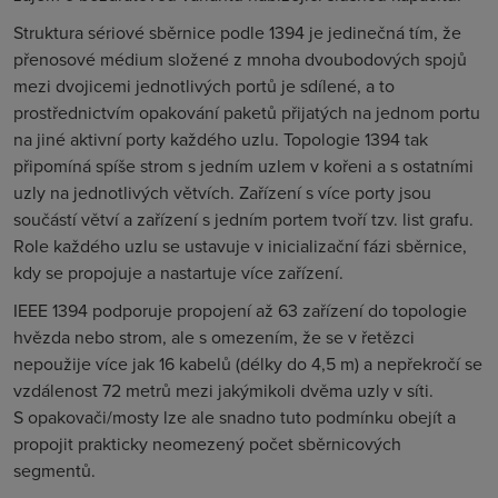
Struktura sériové sběrnice podle 1394 je jedinečná tím, že
přenosové médium složené z mnoha dvoubodových spojů
mezi dvojicemi jednotlivých portů je sdílené, a to
prostřednictvím opakování paketů přijatých na jednom portu
na jiné aktivní porty každého uzlu. Topologie 1394 tak
připomíná spíše strom s jedním uzlem v kořeni a s ostatními
uzly na jednotlivých větvích. Zařízení s více porty jsou
součástí větví a zařízení s jedním portem tvoří tzv. list grafu.
Role každého uzlu se ustavuje v inicializační fázi sběrnice,
kdy se propojuje a nastartuje více zařízení.
IEEE 1394 podporuje propojení až 63 zařízení do topologie
hvězda nebo strom, ale s omezením, že se v řetězci
nepoužije více jak 16 kabelů (délky do 4,5 m) a nepřekročí se
vzdálenost 72 metrů mezi jakýmikoli dvěma uzly v síti.
S opakovači/mosty lze ale snadno tuto podmínku obejít a
propojit prakticky neomezený počet sběrnicových
segmentů.