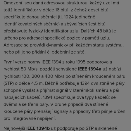
Omezení jsou daná adresovou strukturou: každý uzel má
totiž identifikátor v délce 16 bitů, z čehož deset bitů
specifikuje danou sběrnici (tj. 1024 jedinečně
identifikovatelných sběrnic) a zbývajících šest bitů
představuje fyzický identifikátor uzlu. Dalších 48 bitů je
určeno pro adresaci specifické pozice v paměti uzlu.
Adresace se provádí dynamicky při každém startu systému,
nebo při jeho přidání či odebrání ze sítě.
První verze normy IEEE 1394 z roku 1995 podporovala
rychlost 50 Mb/s, později schválené
IEEE 1394a
už nabízí
rychlosti 100, 200 a 400 Mb/s po stíněném krouceném páru
(STP) o délce 4,5 m. Běžně potřebuje 1394 dva stíněné páry
schopné vysílat a přijímat signál v kterémkoli směru a pár
napájecích kabelů. 1394 specifikuje dva typy kabelů: se
dvěma a se třemi páry. V druhé případě dva stíněné
kroucené páry přenášejí signály a případný třetí pár je určen
pro integrované napájení.
Nejnovější
IEEE 1394b
už podporuje po STP a skleněné