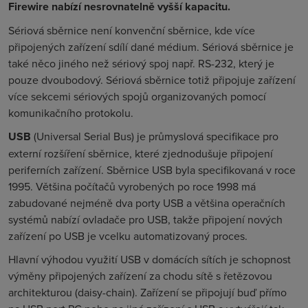
Firewire nabízí nesrovnatelně vyšší kapacitu.
Sériová sběrnice není konvenční sběrnice, kde více
připojených zařízení sdílí dané médium. Sériová sběrnice je
také něco jiného než sériový spoj např. RS-232, který je
pouze dvoubodový. Sériová sběrnice totiž připojuje zařízení
více sekcemi sériových spojů organizovaných pomocí
komunikačního protokolu.
USB
(
Universal Serial Bus
) je průmyslová specifikace pro
externí rozšíření sběrnice, které zjednodušuje připojení
periferních zařízení. Sběrnice USB byla specifikovaná v roce
1995. Většina počítačů vyrobených po roce 1998 má
zabudované nejméně dva porty USB a většina operačních
systémů nabízí ovladače pro USB, takže připojení nových
zařízení po USB je vcelku automatizovaný proces.
Hlavní výhodou využití USB v domácích sítích je schopnost
výměny připojených zařízení za chodu sítě s řetězovou
architekturou (
daisy-chain
). Zařízení se připojují buď přímo