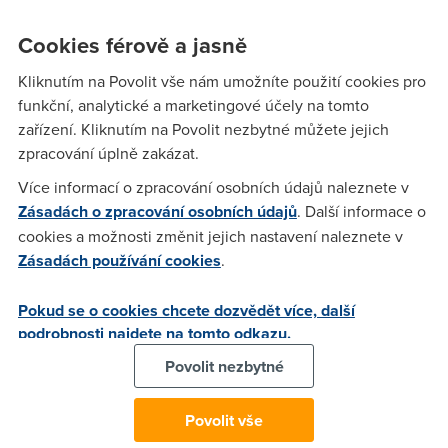
současným požadavkům širokopásmových aplikací.
Cookies férově a jasně
Skupina
Wireless USB Promoter Group
koncem loňského
roku připravila specifikaci pro bezdrátovou variantu USB pro
Kliknutím na Povolit vše nám umožníte použití cookies pro
rychlosti do 480 Mb/s v dosahu 3 metrů a s nižší
funkční, analytické a marketingové účely na tomto
propustností s rostoucí vzdáleností (do 10 m). Bezdrátová
zařízení. Kliknutím na Povolit nezbytné můžete jejich
komunikace je založena na technologii UWB
zpracování úplně zakázat.
(
ultrawideband
), která jako jediná na vzdálenost několika
metrů je schopna nabídnout propustnost až v řádu Gb/s.
Více informací o zpracování osobních údajů naleznete v
Zásadách o zpracování osobních údajů
. Další informace o
USB v automobilech
cookies a možnosti změnit jejich nastavení naleznete v
Mazda Motor Corp.
vyvinula novou koncepci automobilu
Zásadách používání cookies
.
Sassou
, které používá pevné USB nejen pro programování
funkcí vozu, ale nahrazuje dokonce klíček. USB klíčenka
Pokud se o cookies chcete dozvědět více, další
totiž otevře auto a aktivuje veškeré vnitřní systémy. Ty řidič
podrobnosti najdete na tomto odkazu.
následně může ovládat pomocí
joysticku
a displeje. USB
Povolit nezbytné
také slouží pro informace a zábavu: pro stahování informací,
hudebních klipů, map, která si pak řidič může natáhnout na
Povolit vše
pevný disk v autě nebo do navigačního systému.