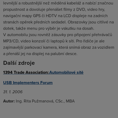
levnější a robustnější než měděná kabeláž a nabízí značnou
propustnost a dovoluje přenášet filmy z DVD, video hry,
navigační mapy GPS či HDTV na LCD displeje na zadních
stranách opěrek předních sedadel. Obrazovky jsou citlivé na
dotek, takže menu pro výběr je vskutku na dosah.
V automobilu jsou rovněž zásuvky pro připojení přehrávačů
MP3/CD, video konzolí či laptopů k síti. Pro řidiče je ale
zajímavější parkovací kamera, která snímá obraz za vozidlem
a přenáší jej na displej na palubní desce.
Další zdroje
1394 Trade Association:
Automobilové sítě
USB Implementers Forum
31. 1. 2006
Autor:
Ing. Rita Pužmanová, CSc., MBA