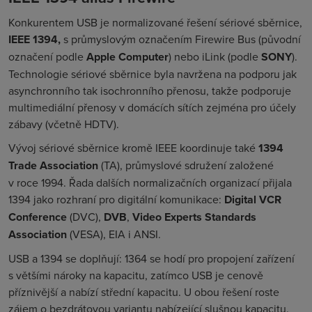
Konkurentem USB je normalizované řešení sériové sběrnice,
IEEE 1394,
s průmyslovým označením
Firewire Bus
(původní
označení podle
Apple Computer
) nebo
iLink
(podle
SONY
).
Technologie sériové sběrnice byla navržena na podporu jak
asynchronního tak isochronního přenosu, takže podporuje
multimediální přenosy v domácích sítích zejména pro účely
zábavy (včetně HDTV).
Vývoj sériové sběrnice kromě IEEE koordinuje také
1394
Trade Association
(
TA
), průmyslové sdružení založené
v roce 1994. Řada dalších normalizačních organizací přijala
1394 jako rozhraní pro digitální komunikace:
Digital VCR
Conference
(DVC),
DVB
,
Video Experts Standards
Association
(VESA), EIA i ANSI.
USB a 1394 se doplňují: 1364 se hodí pro propojení zařízení
s většími nároky na kapacitu, zatímco USB je cenově
příznivější a nabízí střední kapacitu. U obou řešení roste
zájem o bezdrátovou variantu nabízející slušnou kapacitu.