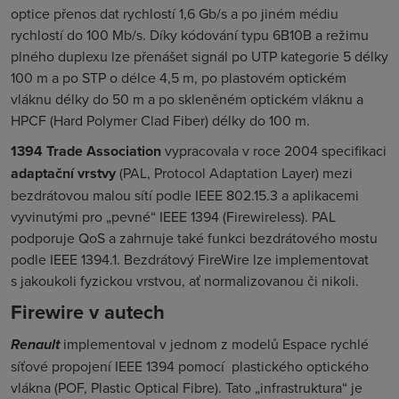
optice přenos dat rychlostí 1,6 Gb/s a po jiném médiu
rychlostí do 100 Mb/s. Díky kódování typu 6B10B a režimu
plného duplexu lze přenášet signál po UTP kategorie 5 délky
100 m a po STP o délce 4,5 m, po plastovém optickém
vláknu délky do 50 m a po skleněném optickém vláknu a
HPCF (
Hard Polymer Clad Fiber
) délky do 100 m.
1394 Trade Association
vypracovala v roce 2004 specifikaci
adaptační vrstvy
(
PAL, Protocol Adaptation Layer
) mezi
bezdrátovou malou sítí podle IEEE 802.15.3 a aplikacemi
vyvinutými pro „pevné“ IEEE 1394 (
Firewireless
). PAL
podporuje QoS a zahrnuje také funkci bezdrátového mostu
podle IEEE 1394.1. Bezdrátový
FireWire
lze implementovat
s jakoukoli fyzickou vrstvou, ať normalizovanou či nikoli.
Firewire v autech
Renault
implementoval v jednom z modelů
Espace
rychlé
síťové propojení IEEE 1394 pomocí
plastického optického
vlákna (
POF
,
Plastic Optical Fibre
). Tato „infrastruktura“ je