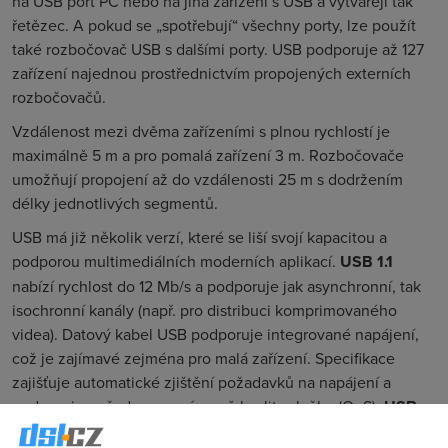
na USB port PC nebo na jiná zařízení s USB a vytvářejí tak
řetězec. A pokud se „spotřebují“ všechny porty, lze použít
také rozbočovač USB s dalšími porty. USB podporuje až 127
zařízení najednou prostřednictvím propojených externích
rozbočovačů.
Vzdálenost mezi dvěma zařízeními s plnou rychlostí je
maximálně 5 m a pro pomalá zařízení 3 m. Rozbočovače
umožňují propojení až do vzdálenosti 25 m s dodržením
délky jednotlivých segmentů.
USB má již několik verzí, které se liší svojí kapacitou a
podporou multimediálních moderních aplikací.
USB 1.1
nabízí rychlost do 12 Mb/s a podporuje jak asynchronní, tak
isochronní kanály (např. pro distribuci komprimovaného
videa). Datový kabel USB podporuje integrované napájení,
což je zajímavé zejména pro malá zařízení. Specifikace
zajišťuje automatické zjištění požadavků na napájení a
podporuje požadovanou úroveň kvality služby (QoS).
USB
2.0
nabízí kapacitu 460-480 Mb/s, takže ještě lépe vyhovuje