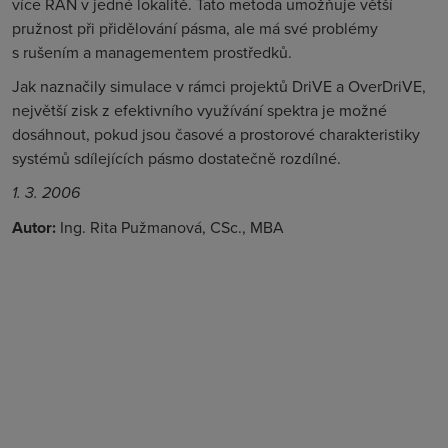
více RAN v jedné lokalitě. Tato metoda umožňuje větší
pružnost při přidělování pásma, ale má své problémy
s rušením a managementem prostředků.
Jak naznačily simulace v rámci projektů DriVE a OverDriVE,
největší zisk z efektivního využívání spektra je možné
dosáhnout, pokud jsou časové a prostorové charakteristiky
systémů sdílejících pásmo dostatečně rozdílné.
1. 3. 2006
Autor:
Ing. Rita Pužmanová, CSc., MBA