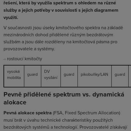
řešení, která by využila spektrum s ohledem na různé
služby a jejich potřeby v souvislosti s jejich diagramem
využití.
V současnosti jsou úseky kmitočtového spektra na základě
mezinárodních dohod přidělené různým bezdrátovým
službám a jsou dále rozděleny na kmitočtová pásma pro
provozovatele a systémy.
rostoucí kmitočty
->
vysoká
DV
guard
guard
pikobuňky/LAN
guard
mobilita
vysílání
Pevně přidělené spektrum vs. dynamická
alokace
Pevná alokace spektra
(
FSA, Fixed
Spectrum Allocation
)
musí brát v úvahu technické charakteristiky použitých
bezdrátových systémů a technologií. Provozovatelé získávají