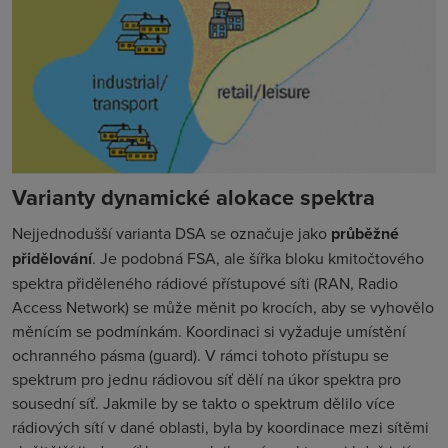
Varianty dynamické alokace spektra
Nejjednodušší varianta DSA se označuje jako
průběžné
přidělování
. Je podobná FSA, ale šířka bloku kmitočtového
spektra přiděleného rádiové přístupové síti (
RAN, Radio
Access Network
) se může měnit po krocích, aby se vyhovělo
měnícím se podmínkám. Koordinaci si vyžaduje umístění
ochranného pásma (
guard
). V rámci tohoto přístupu se
spektrum pro jednu rádiovou síť dělí na úkor spektra pro
sousední síť. Jakmile by se takto o spektrum dělilo více
rádiových sítí v dané oblasti, byla by koordinace mezi sítěmi