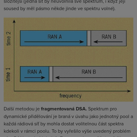
složitější (jedna síť by neuvolnila své spektrum, i když její
soused by měl pásmo někde jinde ve spektru volné).
Další metodou je
fragmentovaná DSA.
Spektrum pro
dynamické přidělování je braná v úvahu jako jednotný
pool
a
každá rádiová síť by mohla dostat volitelnou část spektra
kdekoli v rámci
poolu
. To by vyřešilo výše uvedený problém