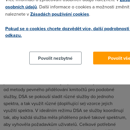
osobních údajů
. Další informace o cookies a možnosti změnit 
naleznete v
Zásadách používání cookies
.
Pokud se o cookies chcete dozvědět více, další podrobnosti
odkazu.
zdroj: projekt OverDrive
Využívání spektra
Povolit nezbytné
Povolit vš
Běžné využívání spektra se různí během dne. Mnoho sítí je
navrženo pro plné využití spektra během největší špičky,
přitom v ostatní denní dobu je spektrum nevyužito. Na rozdíl
od metody pevného přidělování kmitočtů pro podobné
služby, DSA se pokouší sladit různé služby do jednoho
spektra, a tak využít různé (doplňující se) vzorce jejich
využití spektra. V ideálním režimu DSA se služby koordinují
tak, aby každá služba měla přiděleno právě takové spektrum,
aby vyhověla požadavkům uživatelů. Celkové potřebné