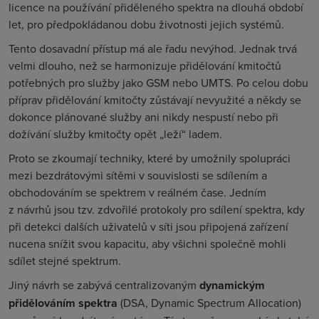
licence na používání přiděleného spektra na dlouhá období
let, pro předpokládanou dobu životnosti jejich systémů.
Tento dosavadní přístup má ale řadu nevýhod. Jednak trvá
velmi dlouho, než se harmonizuje přidělování kmitočtů
potřebných pro služby jako GSM nebo UMTS. Po celou dobu
příprav přidělování kmitočty zůstávají nevyužité a někdy se
dokonce plánované služby ani nikdy nespustí nebo při
dožívání služby kmitočty opět „leží“ ladem.
Proto se zkoumají techniky, které by umožnily spolupráci
mezi bezdrátovými sítěmi v souvislosti se sdílením a
obchodováním se spektrem v reálném čase. Jedním
z návrhů jsou tzv. zdvořilé protokoly pro sdílení spektra, kdy
při detekci dalších uživatelů v síti jsou připojená zařízení
nucena snížit svou kapacitu, aby všichni společně mohli
sdílet stejné spektrum.
Jiný návrh se zabývá centralizovaným
dynamickým
přidělováním spektra
(
DSA, Dynamic Spectrum Allocation
)