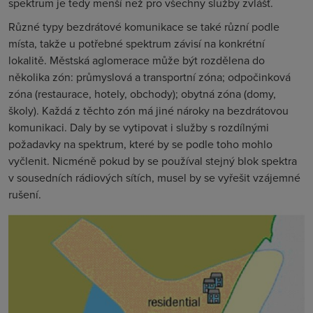
spektrum je tedy menší než pro všechny služby zvlášť.
Různé typy bezdrátové komunikace se také různí podle
místa, takže u potřebné spektrum závisí na konkrétní
lokalitě. Městská aglomerace může být rozdělena do
několika zón: průmyslová a transportní zóna; odpočinková
zóna (restaurace, hotely, obchody); obytná zóna (domy,
školy). Každá z těchto zón má jiné nároky na bezdrátovou
komunikaci. Daly by se vytipovat i služby s rozdílnými
požadavky na spektrum, které by se podle toho mohlo
vyčlenit. Nicméně pokud by se používal stejný blok spektra
v sousedních rádiových sítích, musel by se vyřešit vzájemné
rušení.