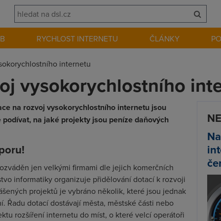
EB
RYCHLOST INTERNETU
ČLÁNKY
P
sokorychlostního internetu
oj vysokorychlostního int
tace na rozvoj vysokorychlostního internetu jsou
NE
podívat, na jaké projekty jsou peníze daňových
Na
poru!
in
če
rozváděn jen velkými firmami dle jejich komerčních
tvo informatiky organizuje přidělování dotací k rozvoji
lášených projektů je vybráno několik, které jsou jednak
lní. Řadu dotací dostávají města, městské části nebo
ktu rozšíření internetu do míst, o které velcí operátoři