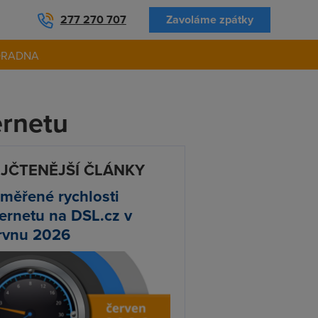
277 270 707
Zavoláme zpátky
ORADNA
ernetu
JČTENĚJŠÍ ČLÁNKY
měřené rychlosti
ternetu na DSL.cz v
rvnu 2026