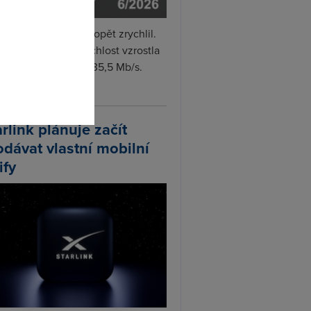
omto
i internet v červnu opět zrychlil.
měrná naměřená rychlost vzrostla
iměsíčně o 4 % na 35,5 Mb/s.
vejte...
arlink plánuje začít
odávat vlastní mobilní
ify