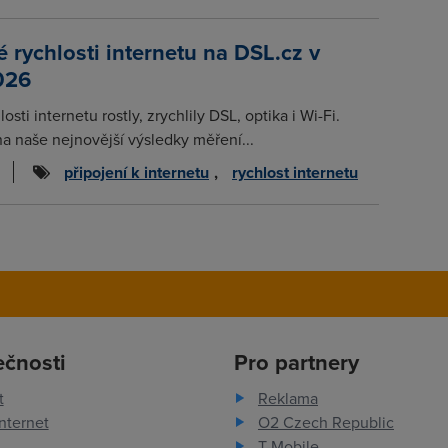
rychlosti internetu na DSL.cz v
026
osti internetu rostly, zrychlily DSL, optika i Wi-Fi.
na naše nejnovější výsledky měření...
připojení k internetu
,
rychlost internetu
ečnosti
Pro partnery
t
Reklama
nternet
O2 Czech Republic
T-Mobile