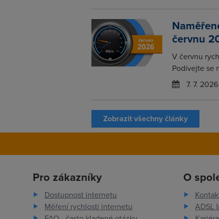
Naměřené 
červnu 2
V červnu rychl
Podívejte se 
7. 7. 2026
Zobrazit všechny články
Pro zákazníky
O spol
Dostupnost internetu
Kontak
Měření rychlosti internetu
ADSL I
FAQ - často kladené otázky
Kariéra