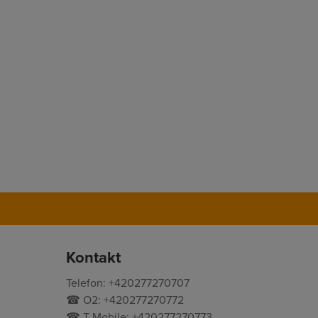
Kontakt
Telefon: +420277270707
☎ O2: +420277270772
☎ T-Mobile: +420277270773