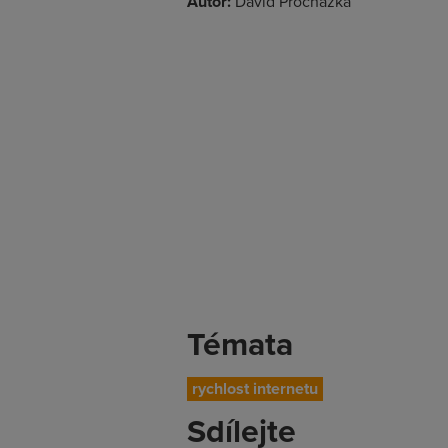
Autor:
David Procházka
Témata
rychlost internetu
Sdílejte