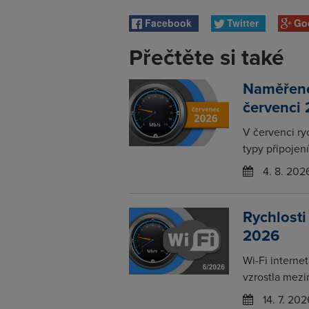
Facebook
Twitter
Go
Přečtěte si také
Naměřené 
červenci
V červenci ry
typy připojení
4. 8. 202
Rychlosti
2026
Wi-Fi interne
vzrostla mezi
14. 7. 202