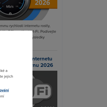
rvnu rychlosti internetu rostly,
hlily DSL, optika i Wi-Fi. Podívejte
na naše nejnovější výsledky
ní...
chlosti Wi-Fi internetu
 DSL.cz v červnu 2026
cké a
e jejich
ování
ení