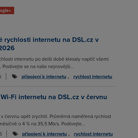
ogle+
rychlosti internetu na DSL.cz v
 2026
chlosti internetu po delší době klesaly napříč všemi
. Podívejte se na naše nejnovější...
6
připojení k internetu
,
rychlost internetu
 Wi-Fi internetu na DSL.cz v červnu
t v červnu opět zrychlil. Průměrná naměřená rychlost
měsíčně o 4 % na 35,5 Mb/s. Podívejte...
6
připojení k internetu
,
rychlost internetu