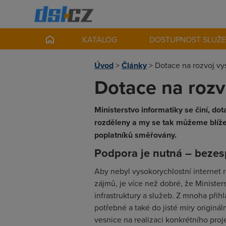
KATALOG
DOSTUPNOST SLUŽ
Úvod
>
Články
>
Dotace na rozvoj vy
Dotace na rozv
Ministerstvo informatiky se činí, do
rozděleny a my se tak můžeme blíže 
poplatníků směřovány.
Podpora je nutná – bezes
Aby nebyl vysokorychlostní internet 
zájmů, je více než dobré, že Ministers
infrastruktury a služeb. Z mnoha přih
potřebné a také do jisté míry originá
vesnice na realizaci konkrétního proje