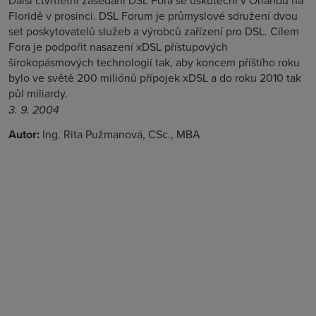
Další čtvrtletní zasedání DSL Fora se uskuteční v Orlandu na
Floridě v prosinci. DSL Forum je průmyslové sdružení dvou
set poskytovatelů služeb a výrobců zařízení pro DSL. Cílem
Fora je podpořit nasazení xDSL přístupových
širokopásmových technologií tak, aby koncem příštího roku
bylo ve světě 200 miliónů přípojek xDSL a do roku 2010 tak
půl miliardy.
3. 9. 2004
Autor:
Ing. Rita Pužmanová, CSc., MBA