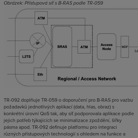
Obrázek: Přístupová síť s B-RAS podle TR-059
TR-092 doplňuje TR-059 o doporučení pro B-RAS pro vazbu
požadavků jednotlivých aplikací (data, hlas, obraz) s
konkrétní úrovní QoS tak, aby síť podporovala aplikace podle
jejich potřeb týkajících se minimalizace zpoždění, šířky
pásma apod. TR-092 definuje platformu pro integraci
různých přístupových technologií s ohledem na funkce a