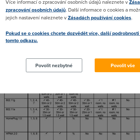
Více informací o zpracování osobních údajů naleznete v
Zása
zpracování osobních údajů
. Další informace o cookies a mož
jejich nastavení naleznete v
Zásadách používání cookies
.
TR-094 také stručně naznačuje, které technologie lze
uplatnit při řešení domácích sítí: Ethernet, bezdrátová LAN,
Pokud se o cookies chcete dozvědět více, další podrobnosti
elektrický rozvod nebo telefonní rozvod (poslední sloupec
tomto odkazu.
obsahuje informace o podpoře QoS v rámci jednotlivých
technologií; 802.11e pro bezdrátové LAN ještě nebyla
schválena):
Povolit nezbytné
Povolit vše