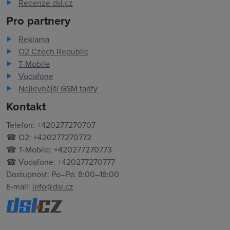
Recenze dsl.cz
Pro partnery
Reklama
O2 Czech Republic
T-Mobile
Vodafone
Nejlevnější GSM tarify
Kontakt
Telefon: +420277270707
☎ O2: +420277270772
☎ T-Mobile: +420277270773
☎ Vodafone: +420277270777
Dostupnost: Po–Pá: 8:00–18:00
E-mail:
info@dsl.cz