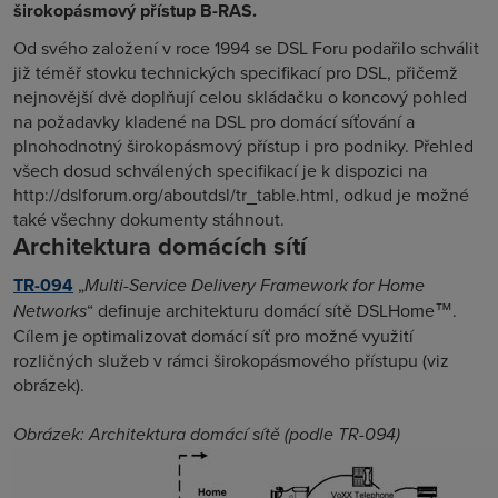
širokopásmový přístup B-RAS.
Od svého založení v roce 1994 se DSL Foru podařilo schválit
již téměř stovku technických specifikací pro DSL, přičemž
nejnovější dvě doplňují celou skládačku o koncový pohled
na požadavky kladené na DSL pro domácí síťování a
plnohodnotný širokopásmový přístup i pro podniky. Přehled
všech dosud schválených specifikací je k dispozici na
http://dslforum.org/aboutdsl/tr_table.html, odkud je možné
také všechny dokumenty stáhnout.
Architektura domácích sítí
TR-094
„
Multi-Service Delivery Framework for Home
Networks
“ definuje architekturu domácí sítě DSLHome™.
Cílem je optimalizovat domácí síť pro možné využití
rozličných služeb v rámci širokopásmového přístupu (viz
obrázek).
Obrázek: Architektura domácí sítě (podle TR-094)