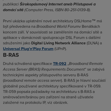
publikaci
Širokopásmový Internet aneb Přístupové a
domácí sítě
(Computer Press, ISBN 80-251-0139-8).
První ukázka uplatnění nové architektury DSLHome™ má
být předvedena na
Broadband World Forum
v Benátkách
koncem září. V souvislosti se zaměřením na domácí sítě a
aplikace v domácnosti spolupracuje DSL Forum s dalšími
sdruženími jako
Digital Living Network Alliance
(DLNA) a
Universal Plug'n'Play Forum
(UPnP).
B-RAS
Druhá schválená specifikace
TR-092
„
Broadband Remote
Access Server (BRAS) Requirements Document
“ se zabývá
technickými aspekty přístupového serveru B-RAS
(
broadband remote access server
). B-RAS je hlavní součástí
globálně používané architektury specifikované v TR-059.
TR-059 popsala požadavky na architekturu s B-RAS a
směrovačem/bránou pro zařízení na straně uživatele
založené na protokolu IP, viz obrázek.