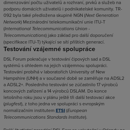
dimenzování počtu uživatelů a rozhraní, prvků a služeb na
podporu domácích uživatelů i podnikatelské komunity. TR-
092 byla také předložena skupině NGN (
Next Generation
Network
) Mezinárodní telekomunikační unie ITU-T
(
International Telecommunications Union -
Telecommunications
) jako základ pro další doporučení
(specifikace ITU-T) týkající se sítí příštích generací.
Testování vzájemné spolupráce
DSL Forum pokračuje v testování čipových sad a DSL
systémů s ohledem na jejich vzájemnou spolupráci.
Testování probíhá v laboratořích University of New
Hampshire (UNH) a v současné době se zaměřuje na ADSL2
a ADSL2+. Posledního testování se zúčastnilo 17 výrobců
koncových zařízení a 14 výrobců DSLAM. Do konce
letošního roku jsou v plánu ještě tři další testovací akce
(
plugfest
), z toho jedna ve spolupráci s evropským
normalizačním institutem
ETSI
(
European
Telecommunications Standards Institute
).