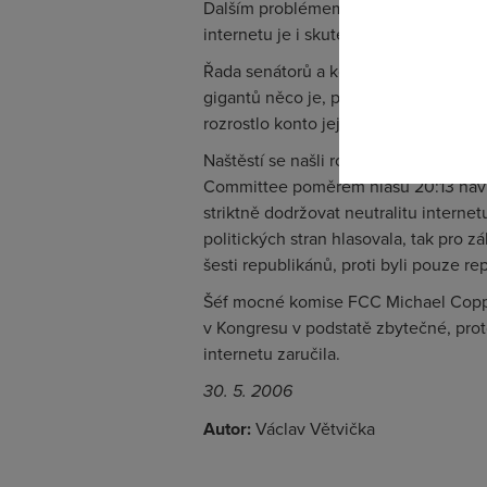
Dalším problémem by byly problémy s
Pokud se o
internetu je i skutečnost, že většina
odkazu.
Řada senátorů a kongresmanů se hala
gigantů něco je, politici si zřejmě př
rozrostlo konto jejich volební kampan
Naštěstí se našli rozumní politici, a 
Committee poměrem hlasů 20:13 návrh
striktně dodržovat neutralitu interne
politických stran hlasovala, tak pro 
šesti republikánů, proti byli pouze re
Šéf mocné komise FCC Michael Copps 
v Kongresu v podstatě zbytečné, prot
internetu zaručila.
30. 5. 2006
Autor:
Václav Větvička