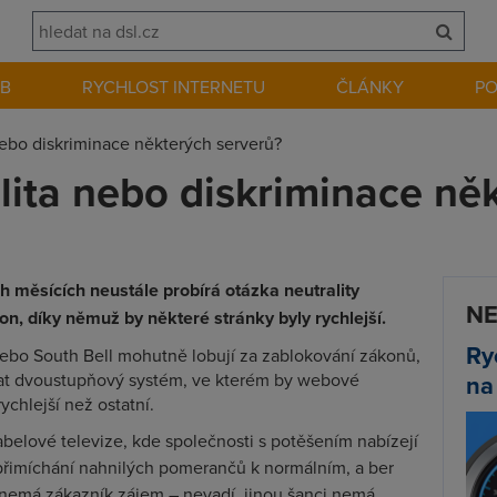
EB
RYCHLOST INTERNETU
ČLÁNKY
P
ebo diskriminace některých serverů?
ita nebo diskriminace ně
h měsících neustále probírá otázka neutrality
NE
on, díky němuž by některé stránky byly rychlejší.
Ry
nebo South Bell mohutně lobují za zablokování zákonů,
lat dvoustupňový systém, ve kterém by webové
na
rychlejší než ostatní.
belové televize, kde společnosti s potěšením nabízejí
 přimíchání nahnilých pomerančů k normálním, a ber
nemá zákazník zájem – nevadí, jinou šanci nemá.