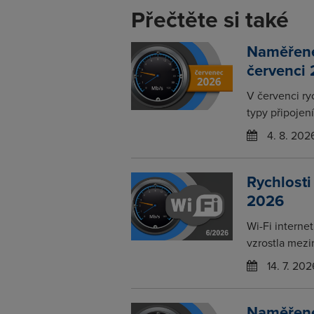
Přečtěte si také
Naměřené 
červenci
V červenci ry
typy připojení
4. 8. 202
Rychlosti
2026
Wi-Fi interne
vzrostla mezi
14. 7. 202
Naměřené 