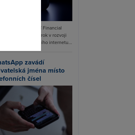
omto
ceX podle informací Financial
s připravuje další krok v rozvoji
linku. Vedle satelitního internetu...
atsApp zavádí
ivatelská jména místo
lefonních čísel