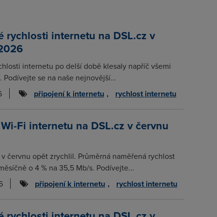
rychlosti internetu na DSL.cz v
 2026
chlosti internetu po delší době klesaly napříč všemi
. Podívejte se na naše nejnovější...
6
připojení k internetu
,
rychlost internetu
 Wi-Fi internetu na DSL.cz v červnu
t v červnu opět zrychlil. Průměrná naměřená rychlost
měsíčně o 4 % na 35,5 Mb/s. Podívejte...
6
připojení k internetu
,
rychlost internetu
rychlosti internetu na DSL.cz v