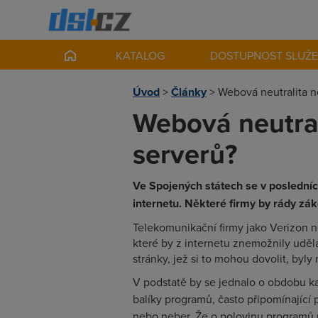
KATALOG
DOSTUPNOST SLUŽ
Úvod
>
Články
>
Webová neutralita n
Webová neutral
serverů?
Ve Spojených státech se v posledníc
internetu. Některé firmy by rády zák
Telekomunikační firmy jako Verizon 
které by z internetu znemožnily udě
stránky, jež si to mohou dovolit, byly 
V podstatě by se jednalo o obdobu ka
balíky programů, často připomínající
nebo neber. Že o polovinu programů 