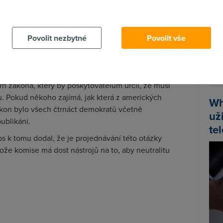
e schopností menších firem konkurovat, jednou z krás
 cookies chcete dozvědět více, další podrobnosti najdete na t
 dnešních gigantů začínala někde na koleně v garážích.
sně nechala slyšet, že na názoru telekomunikačních
Povolit nezbytné
Povolit vše
itom s příjemným pocitem na duši počítali, o kolik se
Spa
ě. Chvíli se dokonce zdálo, že je vše ztraceno.
Time
Star
minulý pátek schválila komise House Judiciary
 zákona, který by poskytovatelům určil, že musí
tu. Pokud někoho zajímá, jak která z amerických
Wh
zákon bylo všech čtrnáct demokratů včetně
už
publikáni.
te
k tomu dodal, že je projednávání této otázky
ože komise má dost nástrojů na to, aby neutralitu