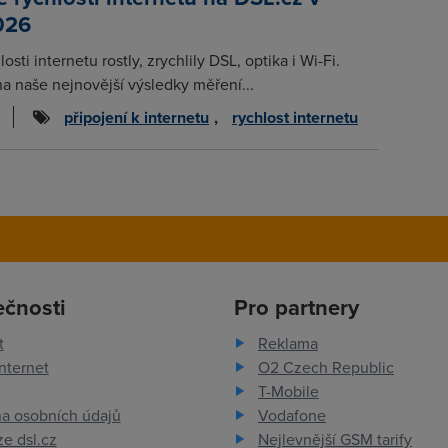
026
osti internetu rostly, zrychlily DSL, optika i Wi-Fi.
na naše nejnovější výsledky měření...
připojení k internetu
,
rychlost internetu
ečnosti
Pro partnery
t
Reklama
nternet
O2 Czech Republic
T-Mobile
a osobních údajů
Vodafone
e dsl.cz
Nejlevnější GSM tarify