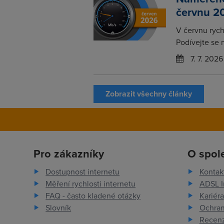
červnu 2
V červnu rychl
Podívejte se 
7. 7. 2026
Zobrazit všechny články
Pro zákazníky
O spol
Dostupnost internetu
Kontak
Měření rychlosti internetu
ADSL I
FAQ - často kladené otázky
Kariéra
Slovník
Ochran
Recenz