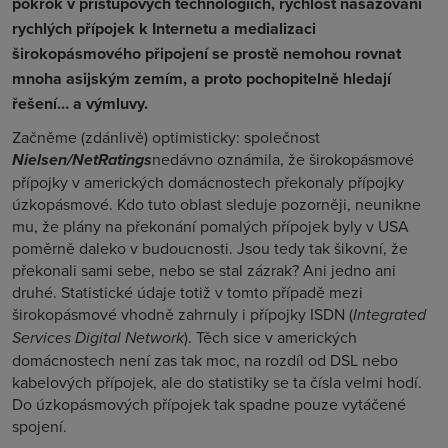
pokrok v přístupových technologiích, rychlost nasazování
rychlých přípojek k Internetu a medializaci
širokopásmového připojení se prostě nemohou rovnat
mnoha asijským zemím, a proto pochopitelně hledají
řešení… a výmluvy.
Začněme (zdánlivě) optimisticky: společnost
Nielsen/NetRatings
nedávno oznámila, že širokopásmové
přípojky v amerických domácnostech překonaly přípojky
úzkopásmové. Kdo tuto oblast sleduje pozorněji, neunikne
mu, že plány na překonání pomalých přípojek byly v USA
poměrně daleko v budoucnosti. Jsou tedy tak šikovní, že
překonali sami sebe, nebo se stal zázrak? Ani jedno ani
druhé. Statistické údaje totiž v tomto případě mezi
širokopásmové vhodně zahrnuly i přípojky ISDN (
Integrated
Services Digital Network
). Těch sice v amerických
domácnostech není zas tak moc, na rozdíl od DSL nebo
kabelových přípojek, ale do statistiky se ta čísla velmi hodí.
Do úzkopásmových přípojek tak spadne pouze vytáčené
spojení.