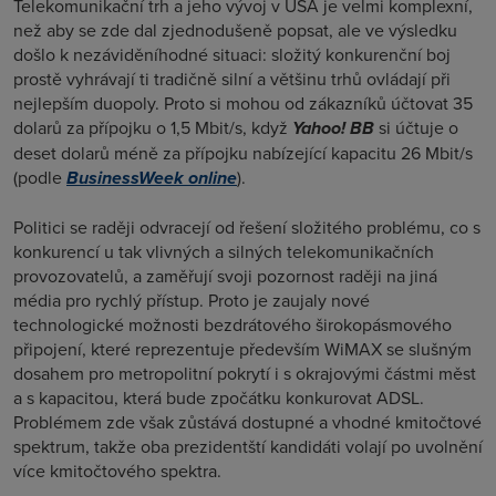
Telekomunikační trh a jeho vývoj v USA je velmi komplexní,
než aby se zde dal zjednodušeně popsat, ale ve výsledku
došlo k nezáviděníhodné situaci: složitý konkurenční boj
prostě vyhrávají ti tradičně silní a většinu trhů ovládají při
nejlepším duopoly. Proto si mohou od zákazníků účtovat 35
dolarů za přípojku o 1,5 Mbit/s, když
Yahoo! BB
si účtuje o
deset dolarů méně za přípojku nabízející kapacitu 26 Mbit/s
(podle
BusinessWeek online
).
Politici se raději odvracejí od řešení složitého problému, co s
konkurencí u tak vlivných a silných telekomunikačních
provozovatelů, a zaměřují svoji pozornost raději na jiná
média pro rychlý přístup. Proto je zaujaly nové
technologické možnosti bezdrátového širokopásmového
připojení, které reprezentuje především WiMAX se slušným
dosahem pro metropolitní pokrytí i s okrajovými částmi měst
a s kapacitou, která bude zpočátku konkurovat ADSL.
Problémem zde však zůstává dostupné a vhodné kmitočtové
spektrum, takže oba prezidentští kandidáti volají po uvolnění
více kmitočtového spektra.