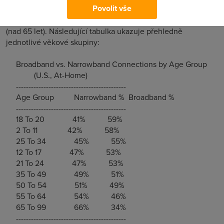
Povolit vše
let) a malých dětí (2-11 let) používá rychlý přístup.
Úzkopásmové připojení převažuje pouze ve skupině seniorů
(nad 65 let). Následující tabulka ukazuje přehledně
jednotlivé věkové skupiny:
Broadband vs. Narrowband Connections by Age Group
(U.S., At-Home)
--------------------------------------------
Age Group Narrowband % Broadband %
--------------------------------------------
18 To 20 41% 59%
2 To 11 42% 58%
25 To 34 45% 55%
12 To 17 47% 53%
21 To 24 47% 53%
35 To 49 49% 51%
50 To 54 51% 49%
55 To 64 54% 46%
65 To 99 66% 34%
--------------------------------------------