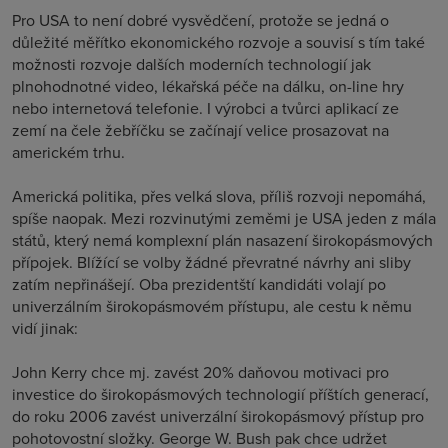
Pro USA to není dobré vysvědčení, protože se jedná o
důležité měřítko ekonomického rozvoje a souvisí s tím také
možnosti rozvoje dalších moderních technologií jak
plnohodnotné video, lékařská péče na dálku, on-line hry
nebo internetová telefonie. I výrobci a tvůrci aplikací ze
zemí na čele žebříčku se začínají velice prosazovat na
americkém trhu.
Americká politika, přes velká slova, příliš rozvoji nepomáhá,
spíše naopak. Mezi rozvinutými zeměmi je USA jeden z mála
států, který nemá komplexní plán nasazení širokopásmových
přípojek. Blížící se volby žádné převratné návrhy ani sliby
zatím nepřinášejí. Oba prezidentští kandidáti volají po
univerzálním širokopásmovém přístupu, ale cestu k němu
vidí jinak:
John Kerry chce mj. zavést 20% daňovou motivaci pro
investice do širokopásmových technologií příštích generací,
do roku 2006 zavést univerzální širokopásmový přístup pro
pohotovostní složky. George W. Bush pak chce udržet