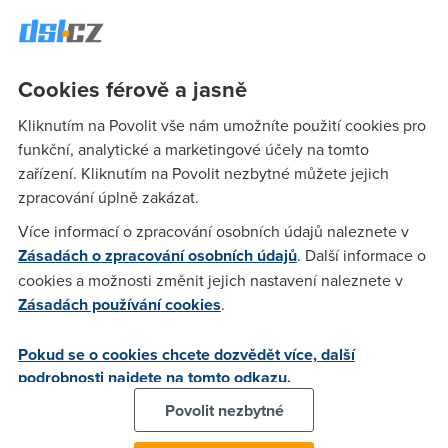
Cookies férově a jasně
Kliknutím na Povolit vše nám umožníte použití cookies pro
V červenci podle takto podaných údajů si mohlo 51%
funkční, analytické a marketingové účely na tomto
Američanů užívat rychlého připojení i doma, na rozdíl od
zařízení. Kliknutím na Povolit nezbytné můžete jejich
38% v loňském roce. V absolutních číslech 51% všech on-
zpracování úplně zakázat.
line uživatelů znamená 63 miliónů. Zatímco vloni bylo v USA
celkem 114 miliónů uživatelů s on-line přístupem, z čehož
Více informací o zpracování osobních údajů naleznete v
přes 70 miliónů používalo vytáčené spojení, letos celkový
Zásadách o zpracování osobních údajů
. Další informace o
počet on-line uživatelů překonal 124 miliónů. Podle analytiků
cookies a možnosti změnit jejich nastavení naleznete v
to znamená v přepočtu nárůst počtu širokopásmových
Zásadách používání cookies
.
přípojek meziročně o 47% (a pokles počtu takto vymezených
úzkopásmových přípojek o 13%).
Pokud se o cookies chcete dozvědět více, další
podrobnosti najdete na tomto odkazu.
Povolit nezbytné
V
Nielsen/NetRatings
zkoumali také demografické rozložení
„širokopásmových“ uživatelů: téměř 60% mladých lidí (18-20