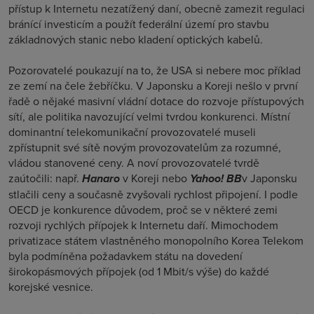
přístup k Internetu nezatížený daní, obecně zamezit regulaci
bránící investicím a použít federální území pro stavbu
základnových stanic nebo kladení optických kabelů.
Pozorovatelé poukazují na to, že USA si nebere moc příklad
ze zemí na čele žebříčku. V Japonsku a Koreji nešlo v první
řadě o nějaké masivní vládní dotace do rozvoje přístupových
sítí, ale politika navozující velmi tvrdou konkurenci. Místní
dominantní telekomunikační provozovatelé museli
zpřístupnit své sítě novým provozovatelům za rozumné,
vládou stanovené ceny. A noví provozovatelé tvrdě
zaútočili: např.
Hanaro
v Koreji nebo
Yahoo! BB
v Japonsku
stlačili ceny a současně zvyšovali rychlost připojení. I podle
OECD je konkurence důvodem, proč se v některé zemi
rozvoji rychlých přípojek k Internetu daří. Mimochodem
privatizace státem vlastněného monopolního Korea Telekom
byla podmíněna požadavkem státu na dovedení
širokopásmových přípojek (od 1 Mbit/s výše) do každé
korejské vesnice.