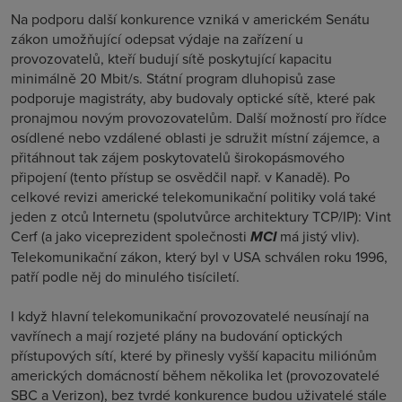
Na podporu další konkurence vzniká v americkém Senátu
zákon umožňující odepsat výdaje na zařízení u
provozovatelů, kteří budují sítě poskytující kapacitu
minimálně 20 Mbit/s. Státní program dluhopisů zase
podporuje magistráty, aby budovaly optické sítě, které pak
pronajmou novým provozovatelům. Další možností pro řídce
osídlené nebo vzdálené oblasti je sdružit místní zájemce, a
přitáhnout tak zájem poskytovatelů širokopásmového
připojení (tento přístup se osvědčil např. v Kanadě). Po
celkové revizi americké telekomunikační politiky volá také
jeden z otců Internetu (spolutvůrce architektury TCP/IP): Vint
Cerf (a jako viceprezident společnosti
MCI
má jistý vliv).
Telekomunikační zákon, který byl v USA schválen roku 1996,
patří podle něj do minulého tisíciletí.
I když hlavní telekomunikační provozovatelé neusínají na
vavřínech a mají rozjeté plány na budování optických
přístupových sítí, které by přinesly vyšší kapacitu miliónům
amerických domácností během několika let (provozovatelé
SBC a Verizon), bez tvrdé konkurence budou uživatelé stále