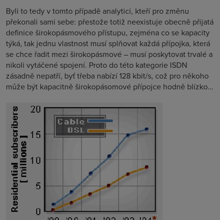
Byli to tedy v tomto případě analytici, kteří pro změnu
překonali sami sebe: přestože totiž neexistuje obecně přijatá
definice širokopásmového přístupu, zejména co se kapacity
týká, tak jednu vlastnost musí splňovat každá přípojka, která
se chce řadit mezi širokopásmové – musí poskytovat trvalé a
nikoli vytáčené spojení. Proto do této kategorie ISDN
zásadně nepatří, byť třeba nabízí 128 kbit/s, což pro někoho
může být kapacitně širokopásomové přípojce hodně blízko…