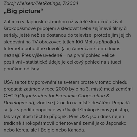
Zdroj: Nielsen//NetRatings, 7/2004
„Big picture“
Zatímco v Japonsku si mohou uživatelé skutečně užívat
širokopásmové připojení a sledovat třeba zajímavé filmy či
seriály, ještě než se dostanou do televize, protože jim jejich
sledování na TV obrazovce jejich 100 Mbit/s přípojka k
Internetu pohodlně dovolí, (ani) Američané tento luxus
neznají. Přes výše uvedené – na první pohled velice
pozitivní - statistické údaje je celkový pohled na situaci
poněkud odlišný.
USA se totiž v porovnání se světem prostě v tomto ohledu
propadá: zatímco v roce 2000 bylo na 3. místě mezi zeměmi
OECD (
Organization for Economic Cooperation &
Development
), vloni se již octlo na místě desátém. Propadá
se jak v podílu populace využívající širokopásmový přístup,
tak v rychlosti těchto přípojek. Přes USA jsou dnes nejen
tradičně širokopásmově orientované země jako Japonsko
nebo Korea, ale i Belgie nebo Kanada.