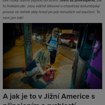
dvě holky teprve půjdou do učení.
Jsem až překvapená
, jak
to holkám jde. Jsou vážně šikovné a chaotický kolumbijský
provoz ve městě daly hned po pár minutách od zaučení. To
není jen tak!
A jak je to v Jižní Americe s