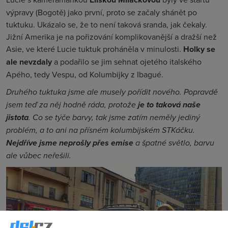
výpravy (Bogotě) jako první, proto se začaly shánět po
tuktuku. Ukázalo se, že to není taková sranda, jak čekaly.
Jižní Amerika je na pořizování komplikovanější a dražší než
Asie, ve které Lucie tuktuk proháněla v minulosti.
Holky se
ale nevzdaly
a podařilo se jim sehnat ojetého italského
Apého, tedy Vespu, od Kolumbijky z Ibagué.
Druhého tuktuka jsme ale musely pořídit nového. Popravdě
jsem teď za něj hodně ráda, protože
je to taková naše
jistota
. Co se týče barvy, tak jsme zatím neměly jediný
problém, a to ani na přísném kolumbijském STKáčku.
Nejdříve jsme neprošly přes emise
a špatné světlo, barvu
ale vůbec neřešili.