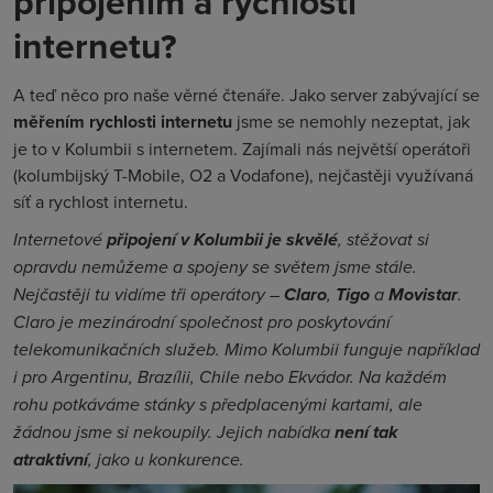
připojením a rychlostí
internetu?
A teď něco pro naše věrné čtenáře. Jako server zabývající se
měřením rychlosti internetu
jsme se nemohly nezeptat, jak
je to v Kolumbii s internetem. Zajímali nás největší operátoři
(kolumbijský T-Mobile, O2 a Vodafone), nejčastěji využívaná
síť a rychlost internetu.
Internetové
připojení v Kolumbii je skvělé
, stěžovat si
opravdu nemůžeme a spojeny se světem jsme stále.
Nejčastěji tu vidíme tři operátory –
Claro
,
Tigo
a
Movistar
.
Claro je mezinárodní společnost pro poskytování
telekomunikačních služeb. Mimo Kolumbii funguje například
i pro Argentinu, Brazílii, Chile nebo Ekvádor. Na každém
rohu potkáváme stánky s předplacenými kartami, ale
žádnou jsme si nekoupily. Jejich nabídka
není tak
atraktivní
, jako u konkurence.