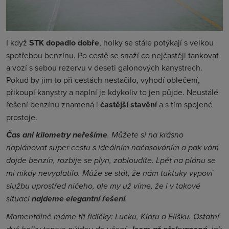
I když
STK dopadlo dobře
, holky se stále potýkají s velkou
spotřebou benzínu. Po cestě se snaží co nejčastěji tankovat
a vozí s sebou rezervu v deseti galonových kanystrech.
Pokud by jim to při cestách nestačilo, vyhodí oblečení,
přikoupí kanystry a naplní je kdykoliv to jen půjde. Neustálé
řešení benzínu znamená i
častější stavění
a s tím spojené
prostoje.
Čas ani kilometry neřešíme
. Můžete si na krásno
naplánovat super cestu s ideálním načasováním a pak vám
dojde benzín, rozbije se plyn, zabloudíte. Lpět na plánu se
mi nikdy nevyplatilo. Může se stát, že nám tuktuky vypoví
službu uprostřed ničeho, ale my už víme, že i v takové
situaci
najdeme elegantní řešení
.
Momentálně máme tři řidičky: Lucku, Kláru a Elišku. Ostatní