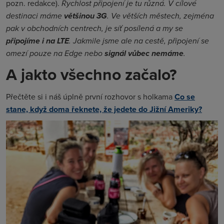
pozn. redakce).
Rychlost připojení je tu různá. V cílové
destinaci máme
většinou 3G
. Ve větších městech, zejména
pak v obchodních centrech, je síť posílená a my se
připojíme i na LTE
. Jakmile jsme ale na cestě, připojení se
omezí pouze na Edge nebo
signál vůbec nemáme
.
A jakto všechno začalo?
Přečtěte si i náš úplně první rozhovor s holkama
Co se
stane, když doma řeknete, že jedete do Jižní Ameriky?