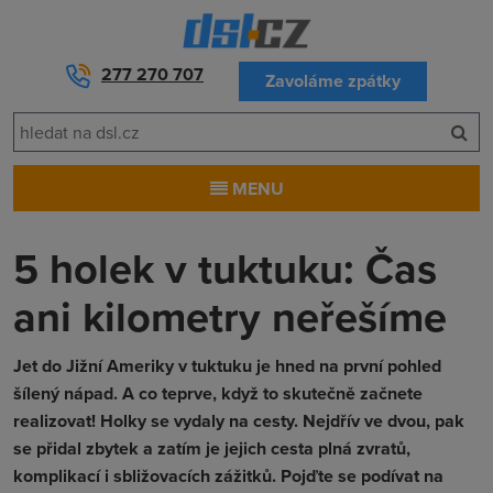
277 270 707
Zavoláme zpátky
MENU
5 holek v tuktuku: Čas
ani kilometry neřešíme
Jet do Jižní Ameriky v tuktuku je hned na první pohled
šílený nápad. A co teprve, když to skutečně začnete
realizovat! Holky se vydaly na cesty. Nejdřív ve dvou, pak
se přidal zbytek a zatím je jejich cesta plná zvratů,
komplikací i sbližovacích zážitků. Pojďte se podívat na