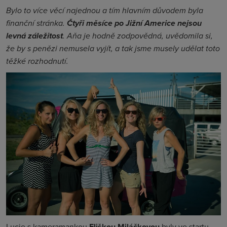
Bylo to více věcí najednou a tím hlavním důvodem byla
finanční stránka.
Čtyři měsíce po Jižní Americe nejsou
levná záležitost
. Aňa je hodně zodpovědná, uvědomila si,
že by s penězi nemusela vyjít, a tak jsme musely udělat toto
těžké rozhodnutí.
Lucie s kameramankou
Eliškou Miláčkovou
byly ve startu