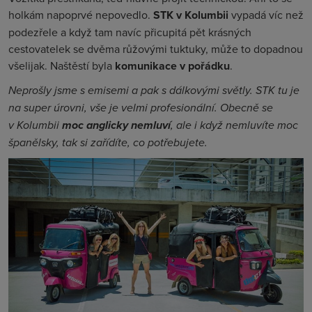
holkám napoprvé nepovedlo.
STK v Kolumbii
vypadá víc než
podezřele a když tam navíc přicupitá pět krásných
cestovatelek se dvěma růžovými tuktuky, může to dopadnou
všelijak. Naštěstí byla
komunikace v pořádku
.
Neprošly jsme s emisemi a pak s dálkovými světly. STK tu je
na super úrovni, vše je velmi profesionální. Obecně se
v Kolumbii
moc anglicky nemluví
, ale i když nemluvíte moc
španělsky, tak si zařídíte, co potřebujete.