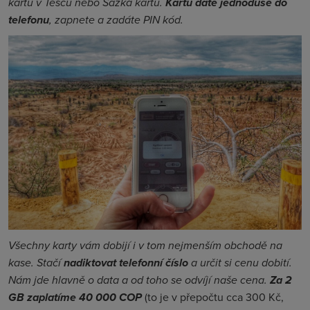
kartu v Tescu nebo Sazka kartu.
Kartu dáte jednoduše do
telefonu
, zapnete a zadáte PIN kód.
Všechny karty vám dobijí i v tom nejmenším obchodě na
kase. Stačí
nadiktovat telefonní číslo
a určit si cenu dobití.
Nám jde hlavně o data a od toho se odvíjí naše cena.
Za 2
GB zaplatíme 40 000 COP
(to je v přepočtu cca 300 Kč,