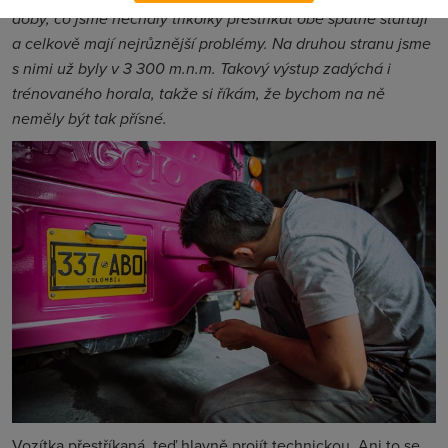
doby, co jsme nechaly tříkolky přestříkat obě špatně startují
a celkově mají nejrůznější problémy. Na druhou stranu jsme
s nimi už byly v 3 300 m.n.m. Takový výstup zadýchá i
trénovaného horala, takže si říkám, že bychom na ně
neměly být tak přísné.
Vozítka přestříkaná, teď hlavně projít technickou. Ani to se