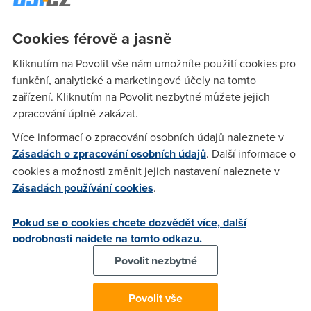
Cookies férově a jasně
Kliknutím na Povolit vše nám umožníte použití cookies pro
funkční, analytické a marketingové účely na tomto
zařízení. Kliknutím na Povolit nezbytné můžete jejich
zpracování úplně zakázat.
Proč by měla být barva vozítek problém? Tuktuky vydávající
Více informací o zpracování osobních údajů naleznete v
se na takové dobrodružství musejí samozřejmě nějak
Zásadách o zpracování osobních údajů
. Další informace o
vypadat. Proto je holky nechaly v místní lakovně
přestříkat
cookies a možnosti změnit jejich nastavení naleznete v
na růžovou
. Jenomže jakmile je mechanici znovu složili,
Zásadách používání cookies
.
vznikly komplikace
. Za první zatáčkou došel staršímu
tuktuku benzín, přestože holky poctivě tankovaly. Teď už ale
Pokud se o cookies chcete dozvědět více, další
holky alespoň vědí, co v takovém případě čekat a dělat.
podrobnosti najdete na tomto odkazu.
Žádné drama, ale už vím, co to všechno obnáší. Když
Povolit nezbytné
tuktuku dojde benzín a vy ho ještě chvíli zkoušíte, tak vás
pak docela zlobí pár startů. Teď už
vozíme pěti galonové
Povolit vše
kanystry
s benzínem stále s sebou. Je tedy pravda, že od té