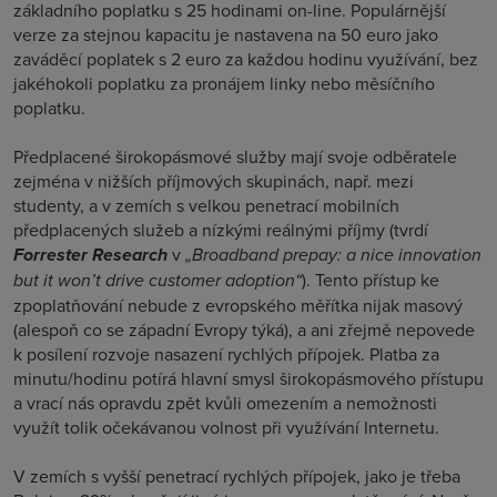
základního poplatku s 25 hodinami on-line. Populárnější
verze za stejnou kapacitu je nastavena na 50 euro jako
zaváděcí poplatek s 2 euro za každou hodinu využívání, bez
jakéhokoli poplatku za pronájem linky nebo měsíčního
poplatku.
Předplacené širokopásmové služby mají svoje odběratele
zejména v nižších příjmových skupinách, např. mezi
studenty, a v zemích s velkou penetrací mobilních
předplacených služeb a nízkými reálnými příjmy (tvrdí
Forrester Research
v
„Broadband prepay: a nice innovation
but it won’t drive customer adoption“
). Tento přístup ke
zpoplatňování nebude z evropského měřítka nijak masový
(alespoň co se západní Evropy týká), a ani zřejmě nepovede
k posílení rozvoje nasazení rychlých přípojek. Platba za
minutu/hodinu potírá hlavní smysl širokopásmového přístupu
a vrací nás opravdu zpět kvůli omezením a nemožnosti
využít tolik očekávanou volnost při využívání Internetu.
V zemích s vyšší penetrací rychlých přípojek, jako je třeba