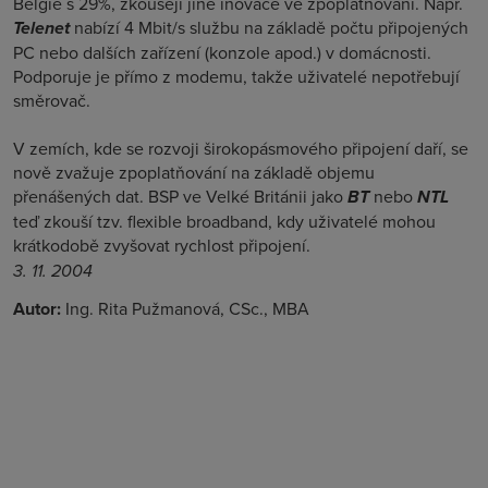
Belgie s 29%, zkoušejí jiné inovace ve zpoplatňování. Např.
Telenet
nabízí 4 Mbit/s službu na základě počtu připojených
PC nebo dalších zařízení (konzole apod.) v domácnosti.
Podporuje je přímo z modemu, takže uživatelé nepotřebují
směrovač.
V zemích, kde se rozvoji širokopásmového připojení daří, se
nově zvažuje zpoplatňování na základě objemu
přenášených dat. BSP ve Velké Británii jako
BT
nebo
NTL
teď zkouší tzv. flexible broadband, kdy uživatelé mohou
krátkodobě zvyšovat rychlost připojení.
3. 11. 2004
Autor:
Ing. Rita Pužmanová, CSc., MBA