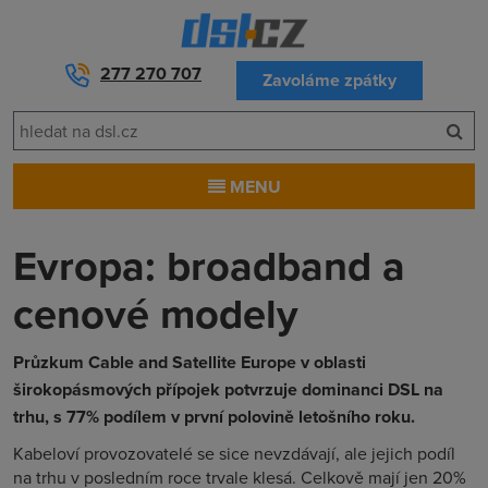
277 270 707
Zavoláme zpátky
MENU
Evropa: broadband a
cenové modely
Průzkum Cable and Satellite Europe v oblasti
širokopásmových přípojek potvrzuje dominanci DSL na
trhu, s 77% podílem v první polovině letošního roku.
Kabeloví provozovatelé se sice nevzdávají, ale jejich podíl
na trhu v posledním roce trvale klesá. Celkově mají jen 20%