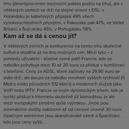
trhu (desetiprocentní meziroční pokles podílu na trhu), ale v
některých zemích se drží na stejné úrovni s DSL: v
Holandsku je kabelových přípojek 49% všech
vysokorychlostních připojení, v Rakousku pak 47%, ve Velké
Británii a Švýcarsku 45%, v Portugalsku 58%.
Kam až se dá s cenou jít?
V některých zemích je konkurence na tomto trhu skutečně
zuřivá a dosáhla až na dno možných cen. Mezi tyto – z
pohledu uživatele - šťastné země patří Francie, kde se
nabídka pohybuje mezi 10 až 20 euro za přístup v kombinaci
s telefonií. Ceny za ADSL, které začínaly na 29,90 euro se
stále drží, ale pouze za nabídku mnohem vyšších rychlostí (5
Mbit/s místo původních 512 kbit/s) a moderních služeb jako
VoIP nebo IPTV. Francie se svým dynamickým trhem, kde je
rychlý přístup k Internetu skutečně již komoditou, je ale
mezi evropskými zeměmi spíše výjimkou. Jinde jsou
srovnatelné služby nabízené až od cenové úrovně 30 euro.
Opačným extrémem jsou skandinávské země a Španělsko,
kde jsou ceny vyšší.