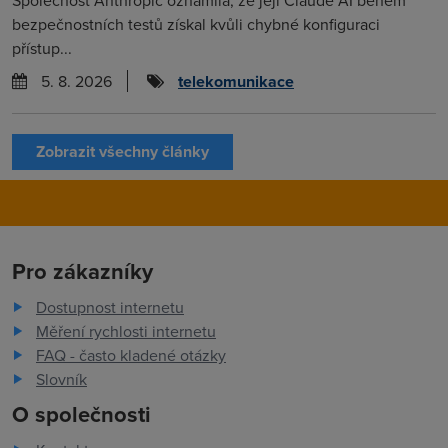
Společnost Anthropic oznámila, že její Claude AI během
bezpečnostních testů získal kvůli chybné konfiguraci
přístup...
5. 8. 2026
telekomunikace
Zobrazit všechny články
Pro zákazníky
Dostupnost internetu
Měření rychlosti internetu
FAQ - často kladené otázky
Slovník
O společnosti