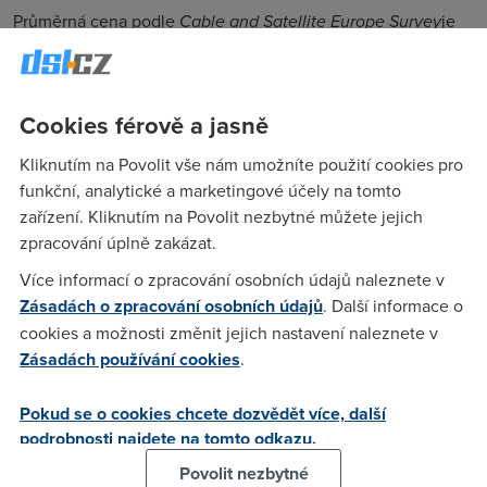
Průměrná cena podle
Cable and Satellite Europe Survey
je
42,34 euro za 512 kbit/s (minimum 22,90 euro; maximum
74,98 euro), 47,92 euro za 1 Mbit/s (minimum 16,95 euro;
maximum 120 euro) a 59,50 euro za 3 Mbit/s (minimum
45,86 euro; maximum 80,34 euro). U nižších rychlostí se
Cookies férově a jasně
cena udržuje na stejné úrovni, ale za vyšší rychlosti se ceny
Kliknutím na Povolit vše nám umožníte použití cookies pro
snižují. Posun od nižších rychlostí k 1 Mbit/s je považován za
běžnou modernizaci, za níž provozovatelé mnohde neúčtují
funkční, analytické a marketingové účely na tomto
nic navíc. Pro uživatele ale u vyšších rychlostí už není
zařízení. Kliknutím na Povolit nezbytné můžete jejich
nejdůležitější počet Mbit/s, ale spolehlivost a stabilita.
zpracování úplně zakázat.
Více informací o zpracování osobních údajů naleznete v
Podle Yankee Group (European Broadband Penetration Set
Zásadách o zpracování osobních údajů
. Další informace o
to Soar to 40% by 2008) se v letošním roce blíží penetrace
cookies a možnosti změnit jejich nastavení naleznete v
širokopásmových přípojek v domácnostech v západní
Zásadách používání cookies
.
Evropě 20%. Obrat z přípojky v domácnosti postupně
pomalu a jistě klesá: z 30 euro měsíčně na počátku
letošního roku směrem k předpokládaným 23 euro v roce
Pokud se o cookies chcete dozvědět více, další
2008.
podrobnosti najdete na tomto odkazu.
Zpoplatňování se různí
Povolit nezbytné