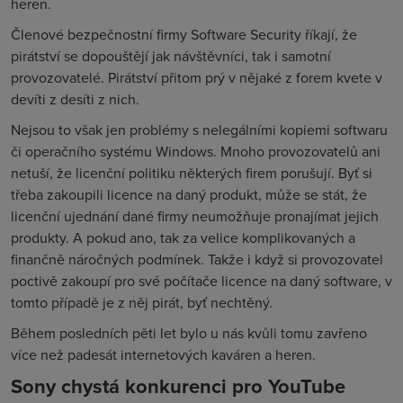
heren.
Členové bezpečnostní firmy Software Security říkají, že
pirátství se dopouštějí jak návštěvníci, tak i samotní
provozovatelé. Pirátství přitom prý v nějaké z forem kvete v
devíti z desíti z nich.
Nejsou to však jen problémy s nelegálními kopiemi softwaru
či operačního systému Windows. Mnoho provozovatelů ani
netuší, že licenční politiku některých firem porušují. Byť si
třeba zakoupili licence na daný produkt, může se stát, že
licenční ujednání dané firmy neumožňuje pronajímat jejich
produkty. A pokud ano, tak za velice komplikovaných a
finančně náročných podmínek. Takže i když si provozovatel
poctivě zakoupí pro své počítače licence na daný software, v
tomto případě je z něj pirát, byť nechtěný.
Během posledních pěti let bylo u nás kvůli tomu zavřeno
více než padesát internetových kaváren a heren.
Sony chystá konkurenci pro YouTube