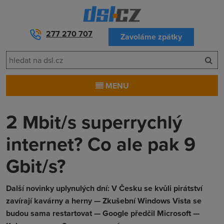
277 270 707
Zavoláme zpátky
MENU
2 Mbit/s superrychlý
internet? Co ale pak 9
Gbit/s?
Další novinky uplynulých dní: V Česku se kvůli pirátství
zavírají kavárny a herny — Zkušební Windows Vista se
budou sama restartovat — Google předčil Microsoft —