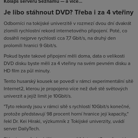
Kolaps serveru Seznamu — a více…
Je libo stáhnout DVD? Třeba i za 4 vteřiny
Odborníci na tokijské univerzitě v rozmezí dvou dní dvakrát
zlomili rychlostní rekord internetového připojení. Poté, co
dosáhli nejprve rychlosti cca 7,7 Gbit/s, na druhý den
prolomili hranici 9 Gbit/s.
Pokud byste takové připojení měli doma, data o velikosti
DVD disku byste měli za 4 vteřiny na svém pevném disku a
HD film za půl minuty.
Tento husarský kousek se povedl v rámci experimentální sítě
Internet2, kterou je propojeno více než dvě stě světových
univerzit a jejíž limit je 10Gbit/s.
"Tyto rekordy jsou v rámci sítě s rychlostí 10Gbit/s konečné,
protože představují 98 procent horní hranice její kapacity,"
řekl Dr. Kei Hiraki, výzkumník z Tokijské univerzity, uvádí
server DailyTech.