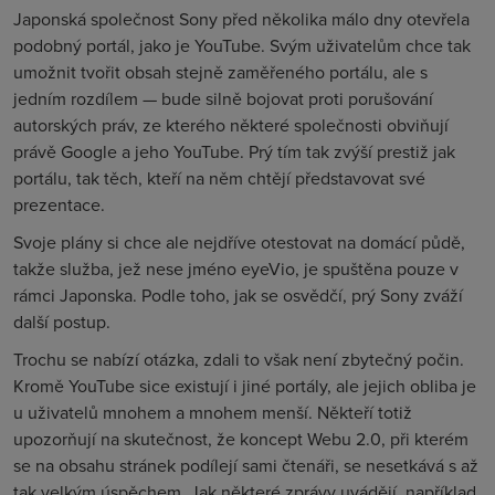
Japonská společnost Sony před několika málo dny otevřela
podobný portál, jako je YouTube. Svým uživatelům chce tak
umožnit tvořit obsah stejně zaměřeného portálu, ale s
jedním rozdílem — bude silně bojovat proti porušování
autorských práv, ze kterého některé společnosti obviňují
právě Google a jeho YouTube. Prý tím tak zvýší prestiž jak
portálu, tak těch, kteří na něm chtějí představovat své
prezentace.
Svoje plány si chce ale nejdříve otestovat na domácí půdě,
takže služba, jež nese jméno eyeVio, je spuštěna pouze v
rámci Japonska. Podle toho, jak se osvědčí, prý Sony zváží
další postup.
Trochu se nabízí otázka, zdali to však není zbytečný počin.
Kromě YouTube sice existují i jiné portály, ale jejich obliba je
u uživatelů mnohem a mnohem menší. Někteří totiž
upozorňují na skutečnost, že koncept Webu 2.0, při kterém
se na obsahu stránek podílejí sami čtenáři, se nesetkává s až
tak velkým úspěchem. Jak některé zprávy uvádějí, například