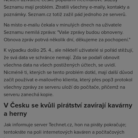
Seznamu mají problém. Ztratili všechny e-maily, kontakty a
poznámky. Seznam.cz totiž zažil pád jednoho ze serverů.
Na místo e-mailu čekala v minulých dnech na uživatele
Seznamu nemilá zpráva: "Vaše zprávy budou obnoveny.
Obnova zpráv potrvá několik dní, děkujeme za pochopení."
K výpadku došlo 25. 4., ale někteří uživatelé si pořád stěžují,
že svá data ve schránce nemají. Zda se podaří obnovit
všechna data na všech postižených účtech, se uvidí.
Nicméně ti, kterých se tento problém dotkl, mají další důvod
začít používat e-mailového klienta, který přes pop3 protokol
všechny zprávy ze serveru uloží do počítače, přičemž na
serveru zanechá kopie.
V Česku se kvůli pirátství zavírají kavárny
a herny
Jak informuje server Technet.cz, hon na piráty pokračuje;
tentokráte na poli internetových kaváren a počítačových