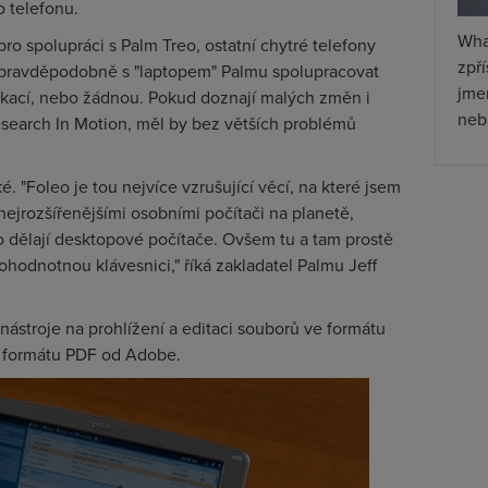
o telefonu.
Wha
o spolupráci s Palm Treo, ostatní chytré telefony
zpř
pravděpodobně s "laptopem" Palmu spolupracovat
jmen
ikací, nebo žádnou. Pokud doznají malých změn i
nebu
earch In Motion, měl by bez větších problémů
. "Foleo je tou nejvíce vzrušující věcí, na které jsem
nejrozšířenějšími osobními počítači na planetě,
 dělají desktopové počítače. Ovšem tu a tam prostě
ohodnotnou klávesnici," říká zakladatel Palmu Jeff
ástroje na prohlížení a editaci souborů ve formátu
a formátu PDF od Adobe.