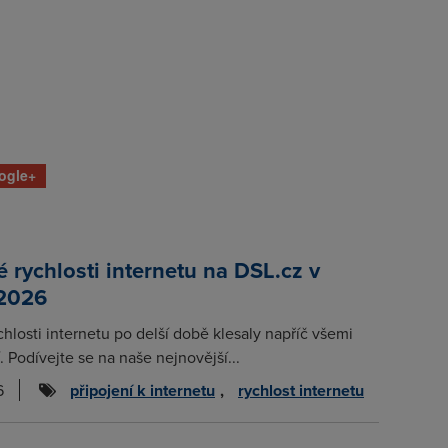
ogle+
rychlosti internetu na DSL.cz v
 2026
chlosti internetu po delší době klesaly napříč všemi
. Podívejte se na naše nejnovější...
6
připojení k internetu
,
rychlost internetu