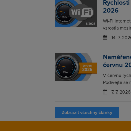
Rychlosti
2026
Wi-Fi interne
vzrostla mezi
14. 7. 202
Naměřené 
červnu 2
V červnu rychl
Podívejte se 
7. 7. 2026
Zobrazit všechny články