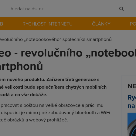
EB
RYCHLOST INTERNETU
ČLÁNKY
P
 revolučního „notebookového“ společníka smartphonů
eo - revolučního „notebo
artphonů
em nového produktu. Zařízení třetí generace s
NE
né velikosti bude společníkem chytrých mobilních
ypadá a co vše dokáže.
Ry
na
 pracovat s poštou na velké obrazovce a práci mu
K dispozici je mimo jiné zabudovaný bluetooth a WiFi
ížeč obrázků a webový prohlížeč.