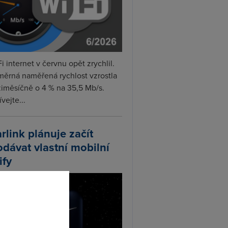
i internet v červnu opět zrychlil.
měrná naměřená rychlost vzrostla
iměsíčně o 4 % na 35,5 Mb/s.
vejte...
arlink plánuje začít
odávat vlastní mobilní
ify