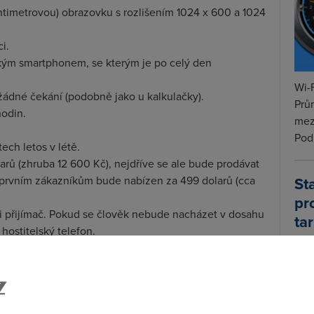
ntimetrovou) obrazovku s rozlišením 1024 x 600 a 1024
i.
ským smartphonem, se kterým je po celý den
Wi-F
 žádné čekání (podobně jako u kalkulačky).
Prů
hodin.
mez
Podí
ech letos v létě.
arů (zhruba 12 600 Kč), nejdříve se ale bude prodávat
St
e prvním zákazníkům bude nabízen za 499 dolarů (cca
pr
i přijímač. Pokud se člověk nebude nacházet v dosahu
tar
 hostitelský telefon.
 Opera a budou přítomny i produkty společnosti
s e-maily, ale Palm očekává postupné přidávání dalších