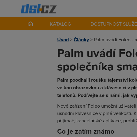
KATALOG
DOSTUPNOST SLUŽ
Úvod
>
Články
>
Palm uvádí Foleo -
Palm uvádí Fol
společníka sm
Palm poodhalil roušku tajemství kol
velkou obrazovkou a klávesnicí v pl
telefonů. Podívejte se s námi, jak v
Nové zařízení Foleo umožní uživateli
usnadní klávesnice v plné velikosti. 
přijímač, kancelářské aplikace, prohl
Co je zatím známo