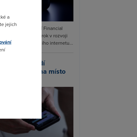
cké a
e jejich
ceX podle informací Financial
s připravuje další krok v rozvoji
ování
linku. Vedle satelitního internetu...
ení
atsApp zavádí
ivatelská jména místo
omto
lefonních čísel