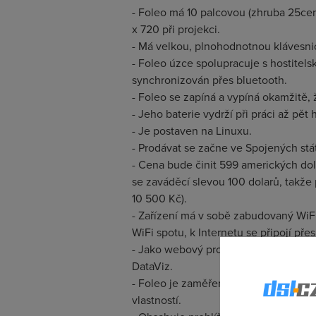
- Foleo má 10 palcovou (zhruba 25ce
x 720 při projekci.
- Má velkou, plnohodnotnou klávesnic
- Foleo úzce spolupracuje s hostitel
synchronizován přes bluetooth.
- Foleo se zapíná a vypíná okamžitě,
- Jeho baterie vydrží při práci až pět 
- Je postaven na Linuxu.
- Prodávat se začne ve Spojených stát
- Cena bude činit 599 amerických dol
se zaváděcí slevou 100 dolarů, takž
10 500 Kč).
- Zařízení má v sobě zabudovaný WiF
WiFi spotu, k Internetu se připojí přes
- Jako webový prohlížeč bude sloužit
DataViz.
- Foleo je zaměřen zejména na práci 
vlastností.