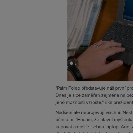
"Palm Foleo představuje náš první pr
Dnes je sice zaměřen zejména na bezd
jeho možností vzroste," říká preziden
Nadšení ale neprojevují všichni. Někte
účinkem. "Hádám, že hlavní myšlenka j
kupovat a nosit s sebou laptop. Ano, 