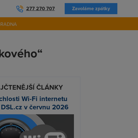
277 270 707
Zavoláme zpátky
ORADNA
okového“
JČTENĚJŠÍ ČLÁNKY
chlosti Wi-Fi internetu
 DSL.cz v červnu 2026