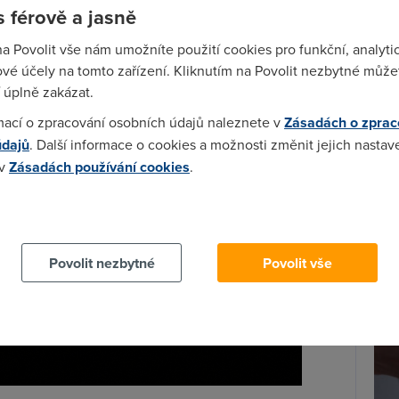
 férově a jasně
na Povolit vše nám umožníte použití cookies pro funkční, analyti
vé účely na tomto zařízení. Kliknutím na Povolit nezbytné můžet
Spa
y.
 úplně zakázat.
Time
mací o zpracování osobních údajů naleznete v
Zásadách o zprac
Star
údajů
. Další informace o cookies a možnosti změnit jejich nastav
 v
Zásadách používání cookies
.
Wh
už
 cookies chcete dozvědět více, další podrobnosti najdete na t
te
Povolit nezbytné
Povolit vše