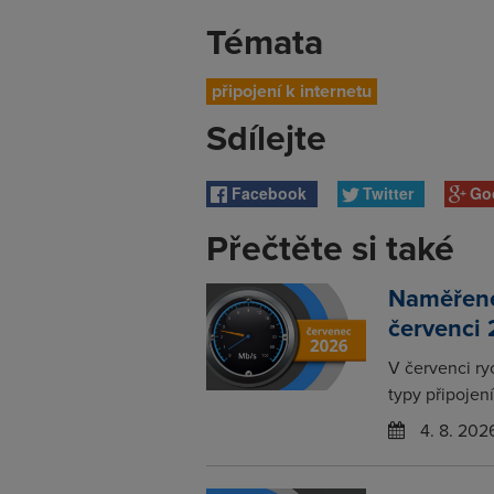
Témata
připojení k internetu
Sdílejte
Facebook
Twitter
Go
Přečtěte si také
Naměřené 
červenci
V červenci ry
typy připojení
4. 8. 202