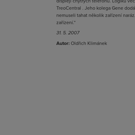
displeji chytrých telefonů. Logiku věc
TreoCentral . Jeho kolega Gene dodáv
nemuseli tahat několik zařízení naráz.
zařízení.“
31. 5. 2007
Autor:
Oldřich Klimánek