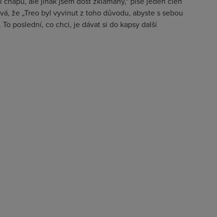
i chápu, ale jinak jsem dost zklamaný," píše jeden člen
á, že „Treo byl vyvinut z toho důvodu, abyste s sebou
 To poslední, co chci, je dávat si do kapsy další