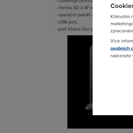
- Obsahuje prohlížeč fotografií,
Cookies
- čtečku SD a SF karet,
- operační paměť asi 118 MB,
Kliknutím 
- USB port,
marketingo
- port Video-Out pro práci s projektor
zpracování
Více infor
osobních 
naleznete
Pokud se o
odkazu.