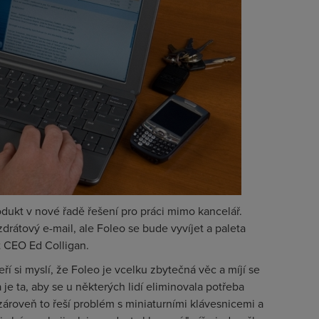
odukt v nové řadě řešení pro práci mimo kancelář.
rátový e-mail, ale Foleo se bude vyvíjet a paleta
t CEO Ed Colligan.
ří si myslí, že Foleo je vcelku zbytečná věc a míjí se
e ta, aby se u některých lidí eliminovala potřeba
zároveň to řeší problém s miniaturními klávesnicemi a