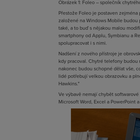
Obrázek 1: Foleo – společník chytréh
Přestože Foleo je postaven zejména pr
založené na Windows Mobile budou 
také, a to buď s nějakou malou modif
smartphony od Applu, Symbianu a Res
spolupracovat i s nimi.
Nadšení z nového přístroje je obrovské
kdy pracoval. Chytré telefony budou 
nakonec budou schopné dělat vše, co
lidé potřebují velkou obrazovku a pln
Hawkins."
Ve výbavě nemají chybět softwarové n
Microsoft Word, Excel a PowerPoint 