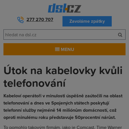
277 270 707
Zavoláme zpátky
MENU
Útok na kabelovky kvůli
telefonování
Kabeloví operátoři v minulosti úspěšně zaútočili na oblast
telefonování a dnes ve Spojených státech poskytují
telefonní služby nejméně 14 miliónům domácností, což
oproti minulému roku představuje 50procentní nárůst.
To pomohlo takovým firmám, jako je Comcast, Time Warner