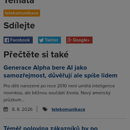
telekomunikace
Sdílejte
Facebook
Twitter
Google+
Přečtěte si také
Generace Alpha bere AI jako
samozřejmost, důvěřují ale spíše lidem
Pro děti narozené po roce 2010 není umělá inteligence
novinkou, ale běžnou součástí života. Nový americký
průzkum...
8. 8. 2026
telekomunikace
Téměř polovina zákazníků by po