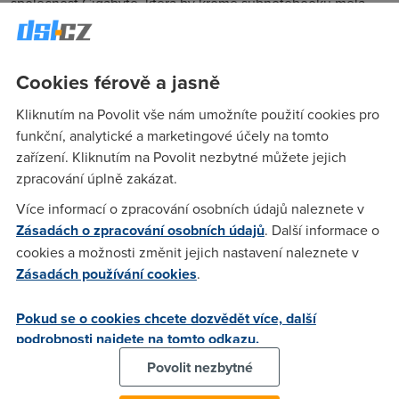
společnost Gigabyte, která by kromě subnotebooků měla
vyrábět i levné desktopy.
Cookies férově a jasně
Kliknutím na Povolit vše nám umožníte použití cookies pro
funkční, analytické a marketingové účely na tomto
zařízení. Kliknutím na Povolit nezbytné můžete jejich
zpracování úplně zakázat.
Více informací o zpracování osobních údajů naleznete v
Zásadách o zpracování osobních údajů
. Další informace o
cookies a možnosti změnit jejich nastavení naleznete v
Zásadách používání cookies
.
Pokud se o cookies chcete dozvědět více, další
podrobnosti najdete na tomto odkazu.
Povolit nezbytné
Subnotebook Eee s operačním systémem Xandros.