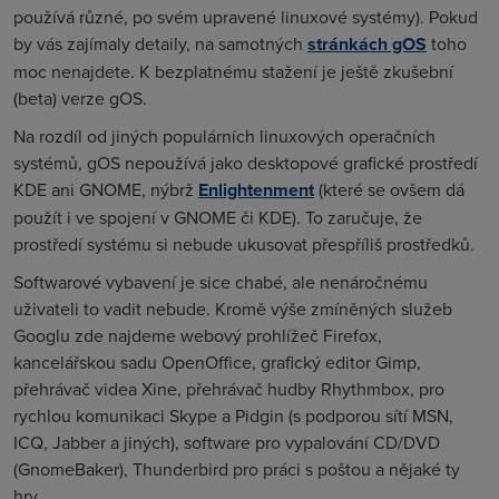
používá různé, po svém upravené linuxové systémy). Pokud
by vás zajímaly detaily, na samotných
stránkách gOS
toho
moc nenajdete. K bezplatnému stažení je ještě zkušební
(beta) verze gOS.
Na rozdíl od jiných populárních linuxových operačních
systémů, gOS nepoužívá jako desktopové grafické prostředí
KDE ani GNOME, nýbrž
Enlightenment
(které se ovšem dá
použít i ve spojení v GNOME či KDE). To zaručuje, že
prostředí systému si nebude ukusovat přespříliš prostředků.
Softwarové vybavení je sice chabé, ale nenáročnému
uživateli to vadit nebude. Kromě výše zmíněných služeb
Googlu zde najdeme webový prohlížeč Firefox,
kancelářskou sadu OpenOffice, grafický editor Gimp,
přehrávač videa Xine, přehrávač hudby Rhythmbox, pro
rychlou komunikaci Skype a Pidgin (s podporou sítí MSN,
ICQ, Jabber a jiných), software pro vypalování CD/DVD
(GnomeBaker), Thunderbird pro práci s poštou a nějaké ty
hry.