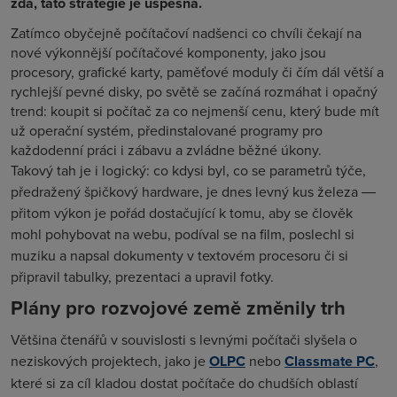
zdá, tato strategie je úspěšná.
Zatímco obyčejně počítačoví nadšenci co chvíli čekají na
nové výkonnější počítačové komponenty, jako jsou
procesory, grafické karty, paměťové moduly či čím dál větší a
rychlejší pevné disky, po světě se začíná rozmáhat i opačný
trend: koupit si počítač za co nejmenší cenu, který bude mít
už operační systém, předinstalované programy pro
každodenní práci i zábavu a zvládne běžné úkony.
Takový tah je i logický: co kdysi byl, co se parametrů týče,
předražený špičkový hardware, je dnes levný kus železa ―
přitom výkon je pořád dostačující k tomu, aby se člověk
mohl pohybovat na webu, podíval se na film, poslechl si
muziku a napsal dokumenty v textovém procesoru či si
připravil tabulky, prezentaci a upravil fotky.
Plány pro rozvojové země změnily trh
Většina čtenářů v souvislosti s levnými počítači slyšela o
neziskových projektech, jako je
OLPC
nebo
Classmate PC
,
které si za cíl kladou dostat počítače do chudších oblastí