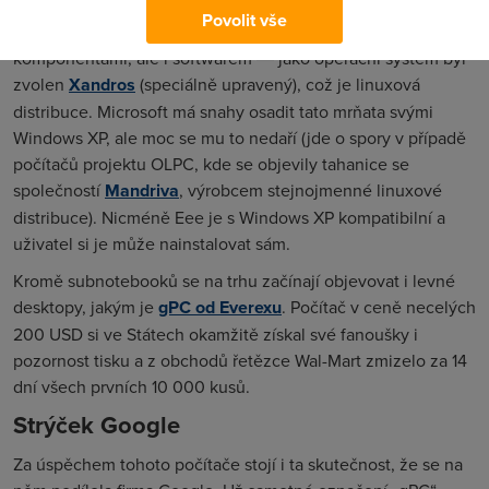
Povolit vše
Nízká cena subnotebooku Eee není dána jenom použitými
komponentami, ale i softwarem ― jako operační systém byl
zvolen
Xandros
(speciálně upravený), což je linuxová
distribuce. Microsoft má snahy osadit tato mrňata svými
Windows XP, ale moc se mu to nedaří (jde o spory v případě
počítačů projektu OLPC, kde se objevily tahanice se
společností
Mandriva
, výrobcem stejnojmenné linuxové
distribuce). Nicméně Eee je s Windows XP kompatibilní a
uživatel si je může nainstalovat sám.
Kromě subnotebooků se na trhu začínají objevovat i levné
desktopy, jakým je
gPC od Everexu
. Počítač v ceně necelých
200 USD si ve Státech okamžitě získal své fanoušky i
pozornost tisku a z obchodů řetězce Wal-Mart zmizelo za 14
dní všech prvních 10 000 kusů.
Strýček Google
Za úspěchem tohoto počítače stojí i ta skutečnost, že se na