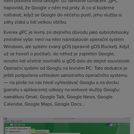
něm podílela firma Google. Už samotné označení „gPC“
napovídá, že Google v něm má prsty. A co si budeme
nalhávat, když se Google do něčeho pustí, jeho služba si
záhy získá u lidí velkou oblibu.
Everex gPC je levný ze stejného důvodu jako subnotebooky
zmíněné výše: není na něm nainstalován operační systém
Windows, ale systém zvaný gOS (správně gOS Rocket). Když
už se hovoří o počítači, do něhož je zapleten Google,
mnoho lidí včetně novinářů si gOS dalo do stejné souvislosti:
Operační systém od Googlu na levném PC. Tato dedukce je
ještě podpořena vzhledem samotného operačního systému
― na ploše na nás hledí vyhledávač Googlu a na docku
(panelu s aplikacemi) odkazy na webové služby Googlu:
namátkou Gmail, Google Talk, Google News, Google
Calendar, Google Maps, Google Docs...