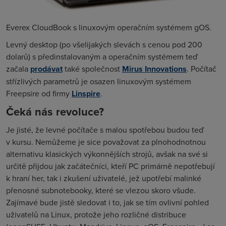
Everex CloudBook s linuxovým operačním systémem gOS.
Levný desktop (po všelijakých slevách s cenou pod 200
dolarů) s předinstalovaným a operačním systémem teď
začala
prodávat
také společnost
Mirus Innovations
. Počítač
střízlivých parametrů je osazen linuxovým systémem
Freepsire od firmy
Linspire
.
Čeká nás revoluce?
Je jisté, že levné počítače s malou spotřebou budou teď
v kursu. Nemůžeme je sice považovat za plnohodnotnou
alternativu klasických výkonnějších strojů, avšak na své si
určitě přijdou jak začátečníci, kteří PC primárně nepotřebují
k hraní her, tak i zkušení uživatelé, jež upotřebí malinké
přenosné subnotebooky, které se vlezou skoro všude.
Zajímavé bude jistě sledovat i to, jak se tím ovlivní pohled
uživatelů na Linux, protože jeho rozličné distribuce