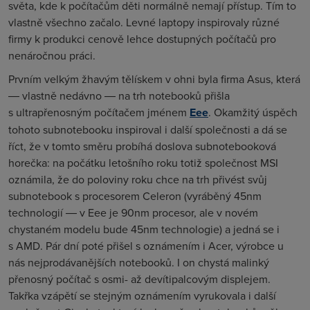
světa, kde k počítačům děti normálně nemají přístup. Tím to
vlastně všechno začalo. Levné laptopy inspirovaly různé
firmy k produkci cenově lehce dostupných počítačů pro
nenáročnou práci.
Prvním velkým žhavým tělískem v ohni byla firma Asus, která
― vlastně nedávno ― na trh notebooků přišla
s ultrapřenosným počítačem jménem
Eee
. Okamžitý úspěch
tohoto subnotebooku inspiroval i další společnosti a dá se
říct, že v tomto směru probíhá doslova subnotebooková
horečka: na počátku letošního roku totiž společnost MSI
oznámila, že do poloviny roku chce na trh přivést svůj
subnotebook s procesorem Celeron (vyráběný 45nm
technologií ― v Eee je 90nm procesor, ale v novém
chystaném modelu bude 45nm technologie) a jedná se i
s AMD. Pár dní poté přišel s oznámením i Acer, výrobce u
nás nejprodávanějších notebooků. I on chystá malinký
přenosný počítač s osmi- až devítipalcovým displejem.
Takřka vzápětí se stejným oznámením vyrukovala i další