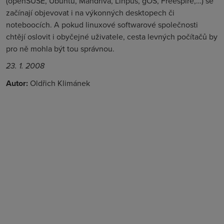
(openSUSE, Ubuntu, Mandriva, Linpus, gOS, Freespire,…) se
začínají objevovat i na výkonných desktopech či
noteboocích. A pokud linuxové softwarové společnosti
chtějí oslovit i obyčejné uživatele, cesta levných počítačů by
pro ně mohla být tou správnou.
23. 1. 2008
Autor:
Oldřich Klimánek