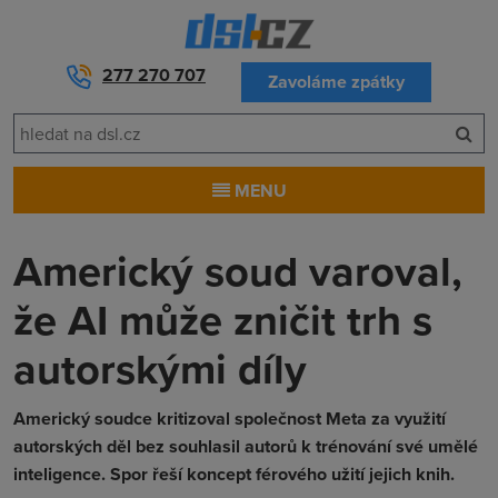
277 270 707
Zavoláme zpátky
MENU
Americký soud varoval,
že AI může zničit trh s
autorskými díly
Americký soudce kritizoval společnost Meta za využití
autorských děl bez souhlasil autorů k trénování své umělé
inteligence. Spor řeší koncept férového užití jejich knih.