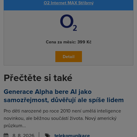
O2 Internet MAX Stříbrný
Cena za měsíc:
399 Kč
Detail
Přečtěte si také
Generace Alpha bere AI jako
samozřejmost, důvěřují ale spíše lidem
Pro děti narozené po roce 2010 není umělá inteligence
novinkou, ale běžnou součástí života. Nový americký
průzkum...
8. 8. 2026
telekomunikace