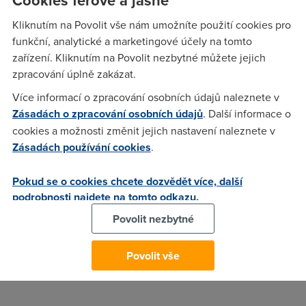
otestování
ostatních zahraničních bank
, aby nenasazoval
Kliknutím na Povolit vše nám umožníte použití cookies pro
službu jen u nás.
funkční, analytické a marketingové účely na tomto
Banky byly ve fázích testováních a na českých obchodech
zařízení. Kliknutím na Povolit nezbytné můžete jejich
se začínají
objevovat loga jablkem
, která značí, že tak půjde
zpracování úplně zakázat.
platit i u nich. Minulý rok už u nás bylo dostupné placení
Více informací o zpracování osobních údajů naleznete v
hodinkama, teď se konečně dočkají i
uživatelé iPhonů
.
Zásadách o zpracování osobních údajů
. Další informace o
Vítejte v budoucnosti placení.
cookies a možnosti změnit jejich nastavení naleznete v
11. 2. 2019
Zásadách používání cookies
.
Autor:
Redakce DSL.cz
Pokud se o cookies chcete dozvědět více, další
podrobnosti najdete na tomto odkazu.
Povolit nezbytné
Povolit vše