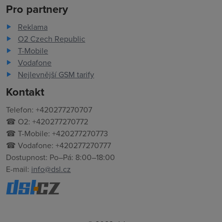
Pro partnery
Reklama
O2 Czech Republic
T-Mobile
Vodafone
Nejlevnější GSM tarify
Kontakt
Telefon: +420277270707
☎ O2: +420277270772
☎ T-Mobile: +420277270773
☎ Vodafone: +420277270777
Dostupnost: Po–Pá: 8:00–18:00
E-mail:
info@dsl.cz