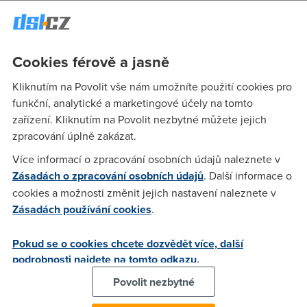
představuje lákavou možnost vyrazit na celotýdenní
dovolenou, při které ušetříte dva volné dny na jindy.
Z loňských dat vyplívá, že
44 % lidí
si vybralo k přesunu z
Cookies férově a jasně
bodu A do bodu B některý z víkendových dnů. V pátek to
bylo 27 % a v neděli 29 %. Za hranice pak zamířilo o
53 %
Kliknutím na Povolit vše nám umožníte použití cookies pro
více Čechů než o jiných víkendech v roce
. Nejoblíbenějšími
funkční, analytické a marketingové účely na tomto
cíly jsou
Rakousko
nebo
Chorvatsko
, ale i
Slovensko nebo
zařízení. Kliknutím na Povolit nezbytné můžete jejich
Itálie
.
zpracování úplně zakázat.
Nejhorší čas, který jste si k vycestování mohli zvolit, byl
Více informací o zpracování osobních údajů naleznete v
včera od 17:00 do 18:00
, kdy se na cesty vydala většina,
Zásadách o zpracování osobních údajů
. Další informace o
špička ale začala hned po předání vysvědčení (15:30) a
cookies a možnosti změnit jejich nastavení naleznete v
končila až pozdě večer (22:00). Nejlepší je nechat odjezd až
Zásadách používání cookies
.
na podvečer prvního prázdninového dne, takže na dnes.
Jestli chcete mít zaručen absolutní klid, vycestujte až v
Pokud se o cookies chcete dozvědět více, další
neděli ráno.
podrobnosti najdete na tomto odkazu.
Povolit nezbytné
Jaký internet na vás bude