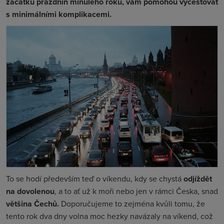
začátku prázdnin minulého roku, vám pomohou vycestovat
s minimálními komplikacemi.
To se hodí především teď o víkendu, kdy se chystá
odjíždět
na dovolenou
, a to ať už k moři nebo jen v rámci Česka, snad
většina Čechů.
Doporučujeme to zejména kvůli tomu, že
tento rok dva dny volna moc hezky navázaly na víkend, což