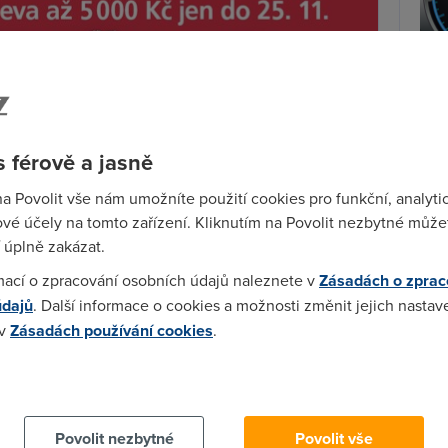
V če
zryc
se 
 férově a jasně
měře
na Povolit vše nám umožníte použití cookies pro funkční, analyti
vé účely na tomto zařízení. Kliknutím na Povolit nezbytné můžet
Ry
 úplně zakázat.
na
mací o zpracování osobních údajů naleznete v
Zásadách o zprac
eděle 25. listopadu získat S
amsung GalaxyJ6+
, A6,
údajů
. Další informace o cookies a možnosti změnit jejich nastav
i. Jako příklad slevy O2 v tiskovce uvádí novinku Galaxy
 v
Zásadách používání cookies
.
řitelných 995 Kč
. I Black Friday O2 totiž umožňuje
 cookies chcete dozvědět více, další podrobnosti najdete na t
žnost
zkombinovat Black Friday s O2 Extra
kou službu zákazníci u O2 mají. Pokud nejste fanoušci
Povolit nezbytné
Povolit vše