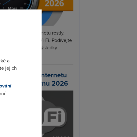
rvnu rychlosti internetu rostly,
hlily DSL, optika i Wi-Fi. Podívejte
na naše nejnovější výsledky
ní...
cké a
e jejich
chlosti Wi-Fi internetu
 DSL.cz v červnu 2026
ování
ení
omto