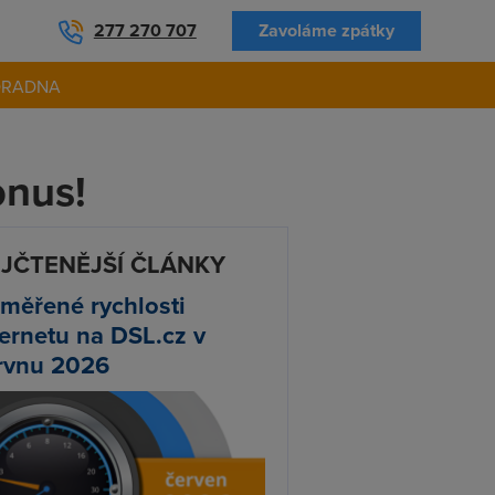
277 270 707
Zavoláme zpátky
ORADNA
onus!
JČTENĚJŠÍ ČLÁNKY
měřené rychlosti
ternetu na DSL.cz v
rvnu 2026