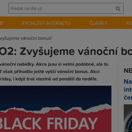
EB
RYCHLOST INTERNETU
ČLÁNKY
P
Zvyšujeme vánoční bonus!
 O2: Zvyšujeme vánoční b
vánoční nabídky. Akce jsou si velmi podobné, ale to
NE
 však přihodilo ještě vyšší vánoční bonus. Akci
riday, i když trvá vlastně od pondělí do neděle.
Na
in
če