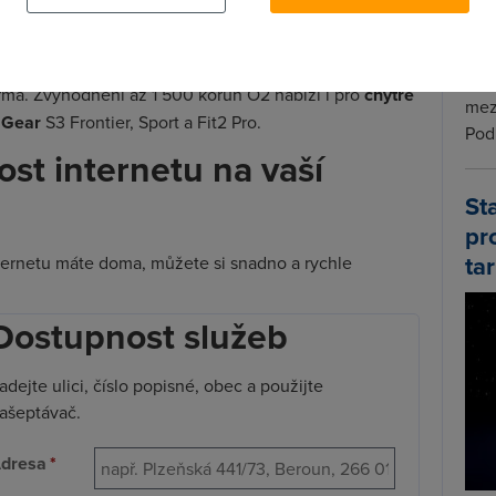
6S a 6S Plus
. Ty můžete mít už od 8 495 Kč.
 prodejen, nový telefon pak musíte stihnout objednat
Wi-F
e 1+1 na příslušenstv
í - kdo si pořídí kryt nebo tvrzené
Prů
arma. Zvýhodnění až 1 500 korun O2 nabízí i pro
chytré
mez
 Gear
S3 Frontier, Sport a Fit2 Pro.
Podí
ost internetu na vaší
St
pr
tar
 internetu máte doma, můžete si snadno a rychle
Dostupnost služeb
adejte ulici, číslo popisné, obec a použijte
ašeptávač.
dresa
*