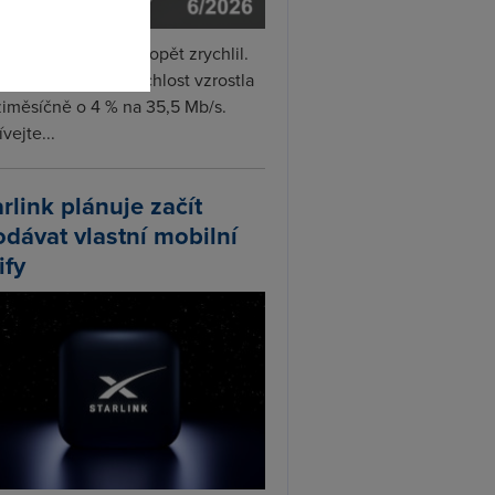
i internet v červnu opět zrychlil.
měrná naměřená rychlost vzrostla
iměsíčně o 4 % na 35,5 Mb/s.
vejte...
arlink plánuje začít
odávat vlastní mobilní
ify