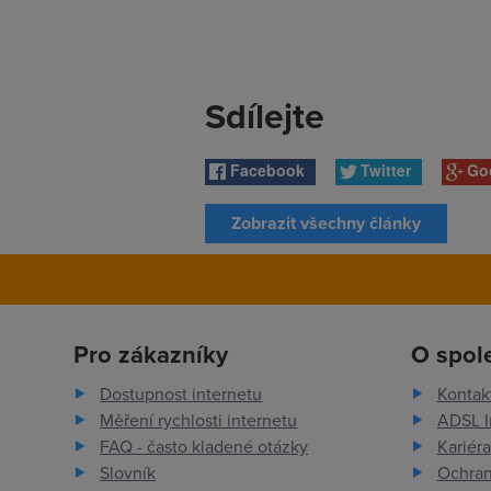
Sdílejte
Facebook
Twitter
Go
Zobrazit všechny články
Pro zákazníky
O spol
Dostupnost internetu
Kontak
Měření rychlosti internetu
ADSL I
FAQ - často kladené otázky
Kariéra
Slovník
Ochran