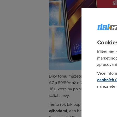
Cookies
Kliknutím 
marketingo
zpracování
Více infor
Díky tomu můžete od pondělí 12. do n
osobních 
A7 a S9/S9+ až o 7 tisíc korun levněj
naleznete
J6+, která by po slevě vyšla na
neuvě
sčítat slevy.
Pokud se o
Tento rok tak poprvé O2 nabídne mo
odkazu.
výhodami
, a to bez ohledu na to, ja