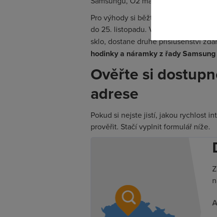
Samsungů, O2 má i slevu na
iPhone 
Pro výhody si běžte na kteroukoliv z
do 25. listopadu. Využijte i výhod
akc
sklo, dostane druhé příslušenství zd
hodinky a náramky z řady Samsung
Ověřte si dostupn
adrese
Pokud si nejste jistí, jakou rychlost
prověřit. Stačí vyplnit formulář níže.
Z
n
A