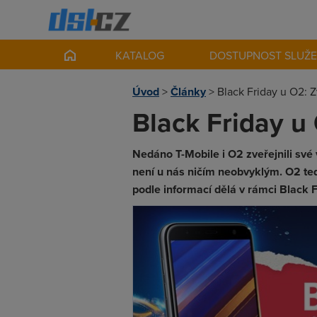
KATALOG
DOSTUPNOST SLUŽ
Úvod
>
Články
>
Black Friday u O2: 
Black Friday u
Nedáno T-Mobile i O2 zveřejnili své 
není u nás ničím neobvyklým. O2 teď
podle informací dělá v rámci Black F