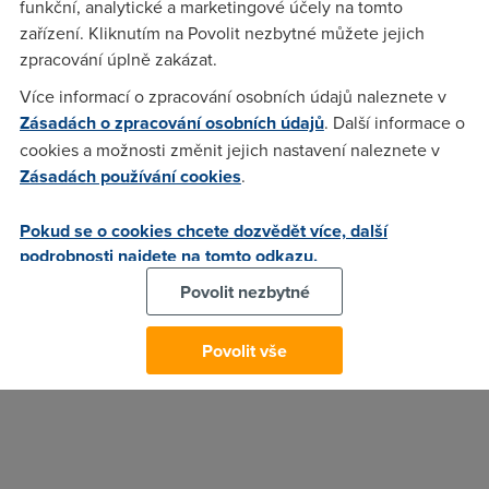
funkční, analytické a marketingové účely na tomto
informace, které jsou potřeba ke spuštění Wi-Fi, včetně
zařízení. Kliknutím na Povolit nezbytné můžete jejich
nákladů na výstavbu a provoz. Provoz sítě by měl na starosti
zpracování úplně zakázat.
samotný podnik.
Více informací o zpracování osobních údajů naleznete v
DPP v současné době jedná s mobilními operátory ohledně
Zásadách o zpracování osobních údajů
. Další informace o
rozšíření mobilního signálu
do dalších částí metra. Nyní je
cookies a možnosti změnit jejich nastavení naleznete v
signál pro volání pouze na trase A z Dejvic do Motola.
Zásadách používání cookies
.
5. 8. 2016
Pokud se o cookies chcete dozvědět více, další
Autor:
Redakce DSL.cz
podrobnosti najdete na tomto odkazu.
Povolit nezbytné
Povolit vše