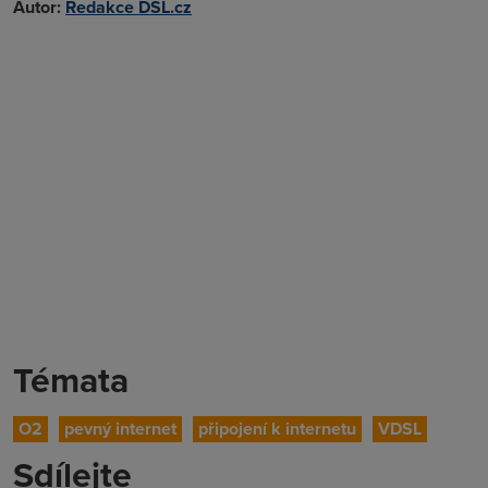
Autor:
Redakce DSL.cz
Témata
O2
pevný internet
připojení k internetu
VDSL
Sdílejte