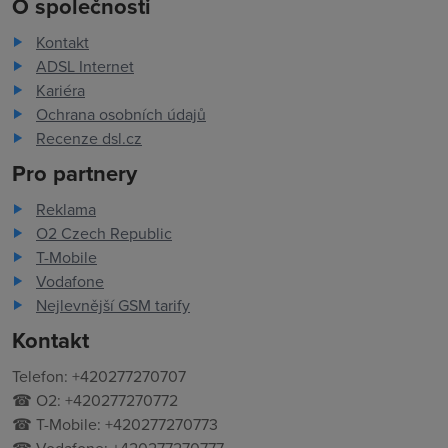
O společnosti
Kontakt
ADSL Internet
Kariéra
Ochrana osobních údajů
Recenze dsl.cz
Pro partnery
Reklama
O2 Czech Republic
T-Mobile
Vodafone
Nejlevnější GSM tarify
Kontakt
Telefon: +420277270707
☎ O2: +420277270772
☎ T-Mobile: +420277270773
☎ Vodafone: +420277270777