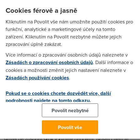
generace. Tento týden společnost potvrdila, že v
Cookies férově a jasně
následujících sedmi letech chce do modernizace
infrastruktury investovat 22 miliard korun. Ty půjdou z
Kliknutím na Povolit vše nám umožníte použití cookies pro
vlastních zdrojů, ve hře je přitom ještě 14 miliard z
funkční, analytické a marketingové účely na tomto
evropských dotací
, které by měly pomoci rozšíření rychlých
zařízení. Kliknutím na Povolit nezbytné můžete jejich
sítí v Česku.
zpracování úplně zakázat.
CETIN
tak bude u pevných sítí investovat hlavně do
VDSL2
,
Více informací o zpracování osobních údajů naleznete v
VDSL3
a
vectoringu
. Díky investicím by se měla
rychlost
Zásadách o zpracování osobních údajů
. Další informace o
internetu
zvýšit teoreticky až na 500 Mb/s. Aktuálně má v
cookies a možnosti změnit jejich nastavení naleznete v
Česku nejrychlejší
VDSL2
rychlost 40/4 Mb/s tarif
O2 Aktiv
Zásadách používání cookies
.
Plus
. Nejnižší tarif kabelové
UPC
přitom začíná na 100/10
Mb/s a to
CETIN
společně s
O2
trápí. Společněst bude
Pokud se o cookies chcete dozvědět více, další
modernizovat spoje v celé ČR. Svou optickou síť vedenou
podrobnosti najdete na tomto odkazu.
mezi uzly chce rozvíjet prostřednictvím výstavby FTTc (Fiber
Povolit nezbytné
To The Cabinet), které umožní zkrátit místní smyčku (tzv.
poslední míli).
Povolit vše
„
Dvaadvacet miliard je obrovská částka, která nám umožní
skutečně zásadní skok v kvalitě připojení. Našim cílem je