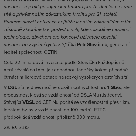
násobně zrychlit připojení k internetu prostřednictvím pevné
sítě a přivést našim zákazníkům kvalitu pro 21. století.
Budeme stavět optiku co nejblíže k našim zákazníkům a tím
zásadně zkrátíme tzv. poslední míli, kde nasadíme moderní
technologie, abychom pro koncové uživatele dosáhli
násobného zvýšení rychlosti
,“ říká
Petr Slováček
, generální
ředitel společnosti CETIN.
Celá 22 miliardová investice podle Slováčka každopádně
není závislá na tom, jak dopadnou tanečky kolem případné
čtrnáctimiliardové dotace na rozvoj vysokorychlostních sítí.
V
DSL
síti je dnes možné dosáhnout rychlosti
až 1 Gb/s
, ale
propustnost klesá se vzdáleností od DSLAMu (ústředny).
Stávající
VDSL
od CETINu počítá se vzdálenostmi přes 1 km,
ideálem by byly vzdálenosti do 100 metrů. FTTC
předpokládá vzdálenosti přibližně 300 metrů.
29. 10. 2015