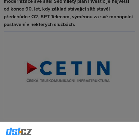
modernizace své sítě! Sedmiletý plán investic je největší
od konce 90. let, kdy základ stávající sítě stavěl
předchůdce O2, SPT Telecom, výměnou za své monopolní
postavení v některých službách.
Už v září
jsme vás informovali
o tom, že
CETIN
(bývalá část
O2
) oznámil velkou výstavbu a modernizaci sítí nové