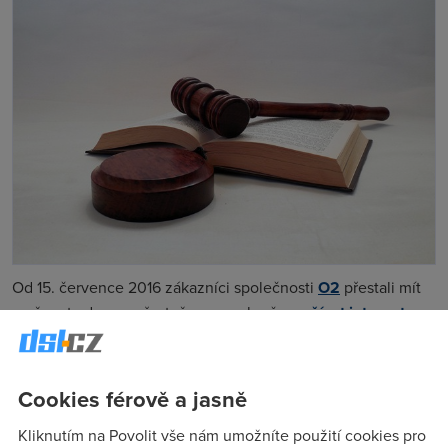
Od 15. července 2016 zákazníci společnosti
O2
přestali mít
možnost zdarma, přestože zpomaleně,
využívat internet po
vyčerpání datového limitu
. Operátor tuto změnu
nepovažoval za zhoršení postavení zákazníka a klientům při
nesouhlasu se změnou nedal možnost odstoupit od smlouvy
Cookies férově a jasně
bez toho, aniž aby platili pokutu za předčasné ukončení
smlouvy.
Kliknutím na Povolit vše nám umožníte použití cookies pro