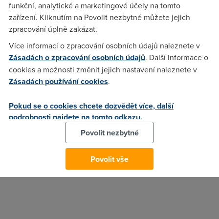
funkční, analytické a marketingové účely na tomto
Podle
ČTÚ
však operátor měl povinnost své zákazníky
zařízení. Kliknutím na Povolit nezbytné můžete jejich
informovat o jejich právu ukončit smlouvu ke dni účinnosti
zpracování úplně zakázat.
této změny. Tím, že O2 informační povinnost nesplnilo,
Více informací o zpracování osobních údajů naleznete v
dopustilo se správního deliktu a ČTÚ společnosti udělil
Zásadách o zpracování osobních údajů
. Další informace o
pokutu šest milionů korun.
cookies a možnosti změnit jejich nastavení naleznete v
Rozhodnutí však ještě není pravomocné a
O2
má právo
Zásadách používání cookies
.
podat takzvaný rozklad. Operátor se pravděpodobně bránit
bude, podle něj možnost bezplatného surfování po internetu
Pokud se o cookies chcete dozvědět více, další
byla jen doplňkovou funkcí.
podrobnosti najdete na tomto odkazu.
23. 11. 2016
Povolit nezbytné
Autor:
Redakce DSL.cz
Povolit vše