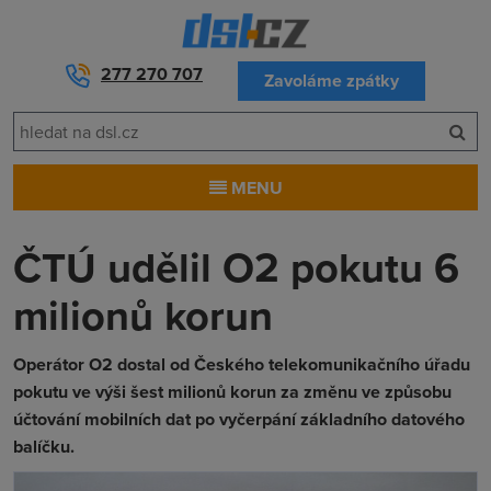
277 270 707
Zavoláme zpátky
MENU
ČTÚ udělil O2 pokutu 6
milionů korun
Operátor O2 dostal od Českého telekomunikačního úřadu
pokutu ve výši šest milionů korun za změnu ve způsobu
účtování mobilních dat po vyčerpání základního datového
balíčku.