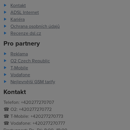
Kontakt
ADSL Internet
Kariéra
Ochrana osobních údajů
Recenze dsl.cz
Pro partnery
Reklama
O2 Czech Republic
T-Mobile
Vodafone
Nejlevnější GSM tarify
Kontakt
Telefon: +420277270707
☎ O2: +420277270772
☎ T-Mobile: +420277270773
☎ Vodafone: +420277270777
Dostupnost: Po–Pá: 8:00–18:00