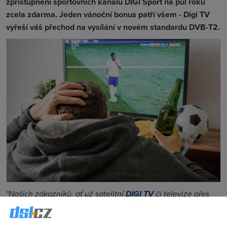
zpřístupnění sportovních kanálů DIGI Sport na půl roku
zcela zdarma. Jeden vánoční bonus patří všem - Digi TV
vyřeší váš přechod na vysílání v novém standardu DVB-T2.
"Našich zákazníků, ať už satelitní
DIGI TV
či televize přes
internet, se přechod na nový vysílací standard nijak
nedotkne. Naproti tomu u klasické televize přes anténu si