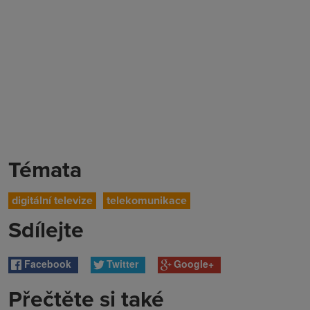
Témata
digitální televize
telekomunikace
Sdílejte
Facebook
Twitter
Google+
Přečtěte si také