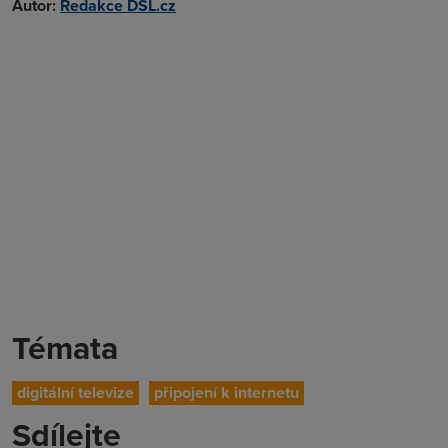
Autor:
Redakce DSL.cz
Témata
digitální televize
připojení k internetu
Sdílejte