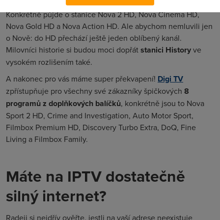
kanály ze skupiny Nova
budou od října v HD rozlišení.
Konkrétně půjde o stanice Nova 2 HD, Nova Cinema HD,
Nova Gold HD a Nova Action HD. Ale abychom nemluvili jen
o Nově: do HD přechází ještě jeden oblíbený kanál.
Milovníci historie si budou moci dopřát
stanici History
ve
vysokém rozlišením také.
A nakonec pro vás máme super překvapení!
Digi TV
zpřístupňuje pro všechny své zákazníky špičkových
8
programů z doplňkových balíčků
, konkrétně jsou to Nova
Sport 2 HD, Crime and Investigation, Auto Motor Sport,
Filmbox Premium HD, Discovery Turbo Extra, DoQ, Fine
Living a Filmbox Family.
Máte na IPTV dostatečně
silný internet?
Radeji si nejdřív ověřte, jestli na vaší adrese neexistuje