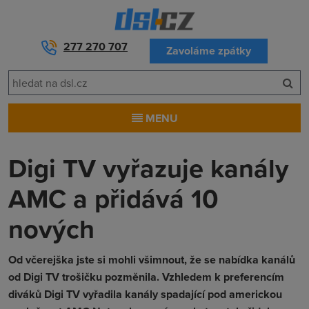
277 270 707
Zavoláme zpátky
MENU
Digi TV vyřazuje kanály
AMC a přidává 10
nových
Od včerejška jste si mohli všimnout, že se nabídka kanálů
od Digi TV trošičku pozměnila. Vzhledem k preferencím
diváků Digi TV vyřadila kanály spadající pod americkou