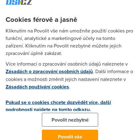
Turbo Extra
, i přestože si u poskytovatele platí jen
Základní
balíček
.
Cookies férově a jasně
A které stanice zmizely?
Digi TV
vypustila Minimax, JimJam,
Spektrum, Spektrum Home, CBS Reality, TV Paprika, AMC,
Kliknutím na Povolit vše nám umožníte použití cookies pro
Film+, Megamax, Sport 1 a Sport 2. Od 3. září naopak
přibyly
funkční, analytické a marketingové účely na tomto
kanály
Filmbox Extra HD, Filmbox Family, Epic Drama HD,
zařízení. Kliknutím na Povolit nezbytné můžete jejich
TUTY TV, Fightbox, Food Network, Docubox, Discovery
zpracování úplně zakázat.
Turbo Extra, E!, Auto Motor Sport a DIGI Sport 2 HD.
Více informací o zpracování osobních údajů naleznete v
Nejvíce ale zajásají jistě fanoušci fotbalu.
Digi TV
totiž
Zásadách o zpracování osobních údajů
. Další informace o
přehodilo do základního tarifu kanál
DIGI Sport 2 HD
, na
cookies a možnosti změnit jejich nastavení naleznete v
kterém mohou vidět ten nejlepší evropský fotbal, tedy
Zásadách používání cookies
.
německou, italskou a španělskou ligu. Záměrem bylo, aby si
zákazníci nemuseli připlácet za fotbal, který byl dříve k
Pokud se o cookies chcete dozvědět více, další
dispozici v základním balíčku. V základu se dále objeví
podrobnosti najdete na tomto odkazu.
Fightbox
, stanice vysílající atraktivní bojové sporty a také
Povolit nezbytné
další dva nové kanály zaměřené na motoristy.
Ještě nás čeká ale jedna velká pozitivní změna: Všechny
Povolit vše