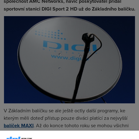
společnost AMC Networks, navíc poskytovatel přidal
sportovní stanici DIGI Sport 2 HD už do Základního balíčku.
V Základním balíčku se ale ještě octly další programy, ke
kterým měli doteď přístup pouze diváci platící za nejvyšší
balíček MAXI
. Až do konce tohoto roku se mohou všichni
těšit na
Filmbox Family
,
Auto Motor Sport
a
Discovery