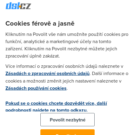
připojení na veřejných místech do roku 2020.
“
Musíme být připojeni. Naše ekonomika to potřebuje. Lidé
to potřebují. A my nyní musíme do této konektivity
Cookies férově a jasně
investovat
," prohlásil
Juncker
v projevu před europoslanci
Kliknutím na Povolit vše nám umožníte použití cookies pro
ve Štrasburku. Podle zveřejněného plánu Evropské komise
funkční, analytické a marketingové účely na tomto
by měli mít všichni obyvatelé EU doma internet s minimální
zařízení. Kliknutím na Povolit nezbytné můžete jejich
rychlostí
100 Mb/s
. Internet ve veřejných institucí by měl
zpracování úplně zakázat.
dokonce dosahovat rychlosti v řádu gigabitů.
Více informací o zpracování osobních údajů naleznete v
Podle Evropské komise by měl také každý členský stát
Zásadách o zpracování osobních údajů
. Další informace o
zajistit, aby byla do roku 2020 nejméně v jednom velkém
cookies a možnosti změnit jejich nastavení naleznete v
městě zprovozněna
5G síť
a na veřejných místech by mělo
Zásadách používání cookies
.
být dostupné bezplatné bezdrátové připojení.
Jakou rychlost internetu
Pokud se o cookies chcete dozvědět více, další
mám dnes doma?
podrobnosti najdete na tomto odkazu.
Povolit nezbytné
Pokud chcete zjistit, jak rychlý internet by šel u vás doma
zřídit již dnes, můžete si to snadno ověřit níže.