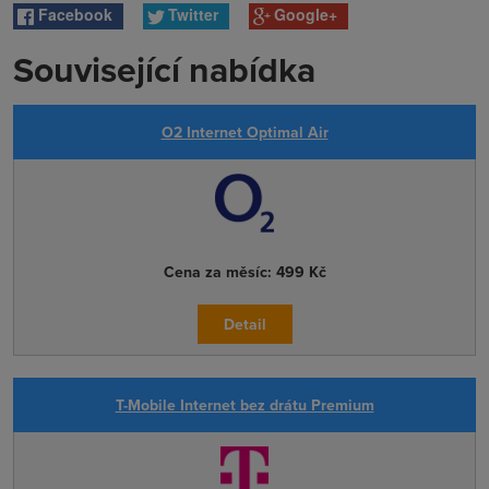
Facebook
Twitter
Google+
Související nabídka
O2 Internet Optimal Air
Cena za měsíc:
499 Kč
Detail
T-Mobile Internet bez drátu Premium