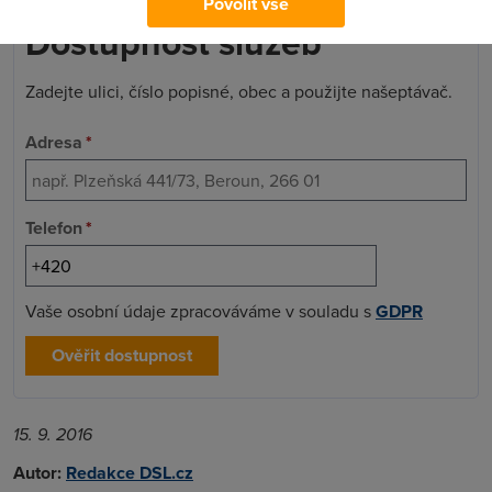
Povolit vše
Dostupnost služeb
Zadejte ulici, číslo popisné, obec a použijte našeptávač.
Adresa
*
Telefon
*
Vaše osobní údaje zpracováváme v souladu s
GDPR
Ověřit dostupnost
15. 9. 2016
Autor:
Redakce DSL.cz