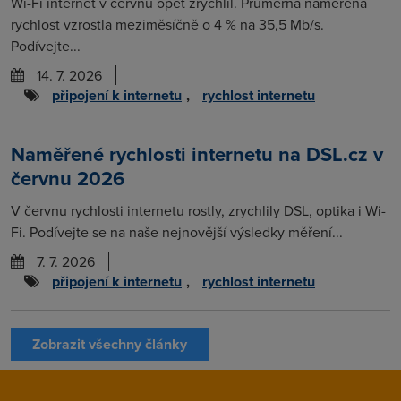
Wi-Fi internet v červnu opět zrychlil. Průměrná naměřená
rychlost vzrostla meziměsíčně o 4 % na 35,5 Mb/s.
Podívejte...
14. 7. 2026
připojení k internetu
,
rychlost internetu
Naměřené rychlosti internetu na DSL.cz v
červnu 2026
V červnu rychlosti internetu rostly, zrychlily DSL, optika i Wi-
Fi. Podívejte se na naše nejnovější výsledky měření...
7. 7. 2026
připojení k internetu
,
rychlost internetu
Zobrazit všechny články