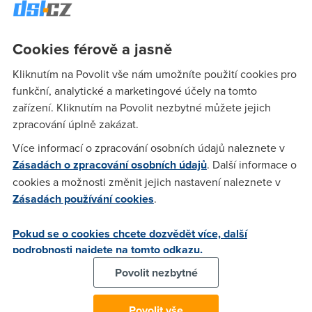
nahoře bude
rychlý přístup k posledním sdíleným
souborům
a uživatelům, kteří vám je poslali. A právě tady
Cookies férově a jasně
bude AI plnit svůj úkol: bude vám tam sdílet i soubory, jež by
se vám podle jejích výpočtů mohly hodit.
Kliknutím na Povolit vše nám umožníte použití cookies pro
Jestli změny rozhraní
Sdíleno se mnou
zatím nevidíte,
funkční, analytické a marketingové účely na tomto
nezoufejte. Google rozšiřuje novinku postupně. Nejdřív se
zařízení. Kliknutím na Povolit nezbytné můžete jejich
samozřejmě dostane na
majitelé G Suite účtů
. Dá se
zpracování úplně zakázat.
očekávat, A Google to zároveň předeslal, že umělou
Více informací o zpracování osobních údajů naleznete v
inteligenci využije na více frontách. Nezbývá než se těšit.
Zásadách o zpracování osobních údajů
. Další informace o
cookies a možnosti změnit jejich nastavení naleznete v
Zásadách používání cookies
.
Máte doma tak rychlý
internet, za jaký platíte?
Pokud se o cookies chcete dozvědět více, další
podrobnosti najdete na tomto odkazu.
Ověřte si to podle našeho formuláře. Stačí zadat konkrétní
Povolit nezbytné
adresu.
Povolit vše