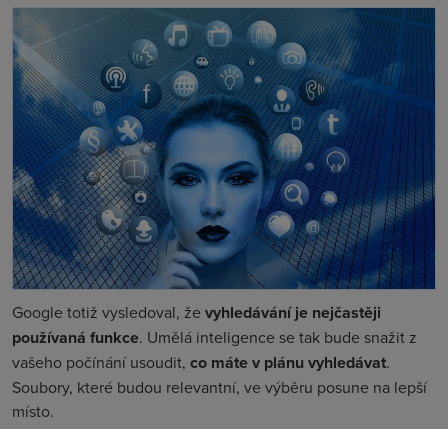
Google totiž vysledoval, že
vyhledávání je nejčastěji
používaná funkce
. Umělá inteligence se tak bude snažit z
vašeho počínání usoudit,
co máte v plánu vyhledávat
.
Soubory, které budou relevantní, ve výběru posune na lepší
místo.
Změnou budou muset projít celé stránky. Tak například