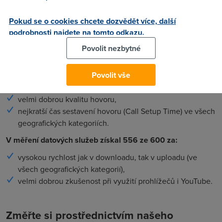
stahování a nahrávání souborů, čas potřebný k zobrazení
Pokud se o cookies chcete dozvědět více, další
internetových stránek a streamování videí.
podrobnosti najdete na tomto odkazu.
Všichni tři operátoři měli stejné podmínky.
Povolit nezbytné
Podrobnosti výsledků:
V hlasových službách obdržel 352 bodů ze 400 za:
Povolit vše
nejvyšší spolehlivost,
velmi dobrou kvalitu hovoru,
nejkratší čas sestavení hovoru (Call Setup Time) ve všech
geografických kategoriích.
V měření datových služeb získal 556 ze 600 za:
vysokou rychlost jak v downloadu, tak v uploadu (ve
všech geografických kategorií),
velmi dobrou zkušenost při využití prohlížečů i YouTube.
Změřte si prostřednictvím našeho