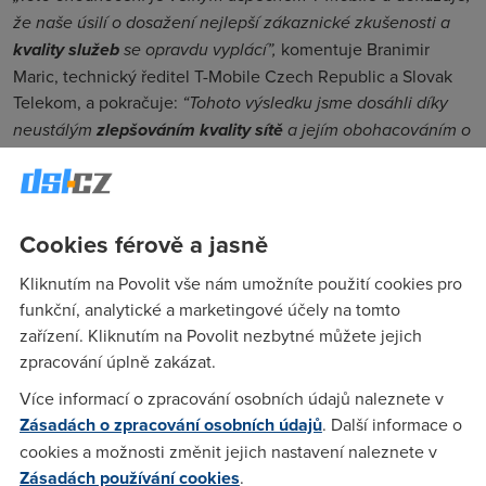
že naše úsilí o dosažení nejlepší zákaznické zkušenosti a
kvality služeb
se opravdu vyplácí”,
komentuje Branimir
Maric, technický ředitel T-Mobile Czech Republic a Slovak
Telekom, a pokračuje:
“Tohoto výsledku jsme dosáhli díky
neustálým
zlepšováním kvality sítě
a jejím obohacováním o
nové funkcionality, jež nás dovedly na pozici inovátora
českého trhu.“
Je vidět, že T-Mobile skutečně nelení. Nejenom, že se podílí
Cookies férově a jasně
na
testování a vývoji 5G technologií
, ale svým zákazníkům
nabízí i možnost LTE-A či inovativní služby typu VoLTE nebo
Kliknutím na Povolit vše nám umožníte použití cookies pro
VoWifi. V roce 2017 navíc jako první v ČR předvedl službu
funkční, analytické a marketingové účely na tomto
pevného internetu „vzduchem“ neboli
vysokorychlostního
zařízení. Kliknutím na Povolit nezbytné můžete jejich
LTE internetu
.
zpracování úplně zakázat.
Jak měření probíhalo?
Více informací o zpracování osobních údajů naleznete v
Zásadách o zpracování osobních údajů
. Další informace o
Test zahrnoval měření ve velkoměstech, městech a na
cookies a možnosti změnit jejich nastavení naleznete v
vybraných spojovacích silnicích,
Zásadách používání cookies
.
společnost P3 Communications GmbH hodnotila