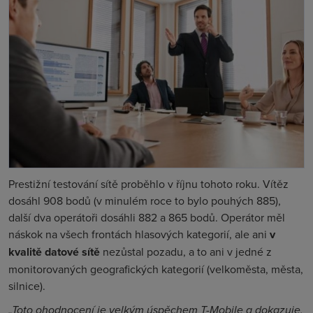
Prestižní testování sítě proběhlo v říjnu tohoto roku. Vítěz
dosáhl 908 bodů (v minulém roce to bylo pouhých 885),
další dva operátoři dosáhli 882 a 865 bodů. Operátor měl
náskok na všech frontách hlasových kategorií, ale ani
v
kvalitě datové sítě
nezůstal pozadu, a to ani v jedné z
monitorovaných geografických kategorií (velkoměsta, města,
silnice).
„Toto ohodnocení je velkým úspěchem T-Mobile a dokazuje,