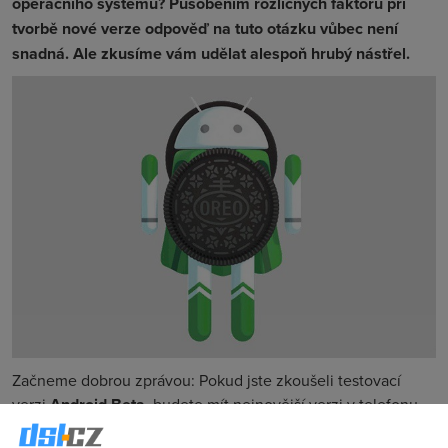
operačního systému? Působením rozličných faktorů při
tvorbě nové verze odpověď na tuto otázku vůbec není
snadná. Ale zkusíme vám udělat alespoň hrubý nástřel.
Začneme dobrou zprávou: Pokud jste zkoušeli testovací
verzi
Android Beta
, budete mít nejnovější verzi v telefonu
„brzo“. Co to přesně znamená, zatím nevíme, ale jestli tuto