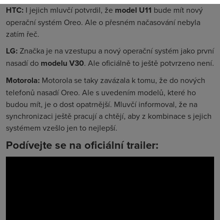
HTC:
I jejich mluvčí potvrdil, že
model U11
bude mít nový
operační systém Oreo. Ale o přesném načasování nebyla
zatím řeč.
LG:
Značka je na vzestupu a nový operační systém jako první
nasadí do
modelu V30
. Ale oficiálně to ještě potvrzeno není.
Motorola:
Motorola se taky zavázala k tomu, že do nových
telefonů nasadí Oreo. Ale s uvedením modelů, které ho
budou mít, je o dost opatrnější. Mluvčí informoval, že na
synchronizaci ještě pracují a chtějí, aby z kombinace s jejich
systémem vzešlo jen to nejlepší.
Podívejte se na oficiální trailer: