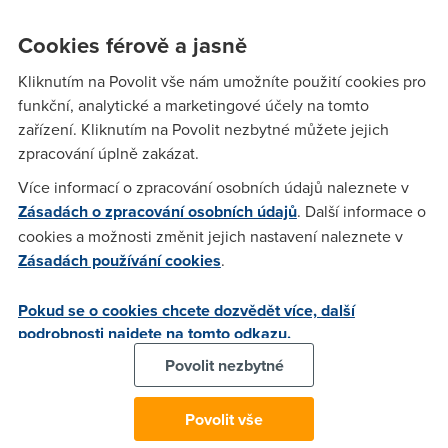
verzi máte, budete jako první (kromě vlastníků Google
telefonů) používat obraz v obraze, nejnovější způsob
Cookies férově a jasně
upozornění a podobně.
Kliknutím na Povolit vše nám umožníte použití cookies pro
To, že Google telefony budou mít
nejnovější verzi
i bez beta
funkční, analytické a marketingové účely na tomto
testování není zas tak velké překvapení. Pixel, Nexus 5X a
zařízení. Kliknutím na Povolit nezbytné můžete jejich
6P jsou na vrcholu seznamu spolu s tabletem Pixel C a set-
zpracování úplně zakázat.
top boxem ASUS Nexus Player, který byl upgradován,
přestože jeho výroba byla loňského roku pozastavena.
Více informací o zpracování osobních údajů naleznete v
Zásadách o zpracování osobních údajů
. Další informace o
Samsung:
Samsung si dělá jako vždy věci po svém. Ačkoliv
cookies a možnosti změnit jejich nastavení naleznete v
je pravděpodobné, že nejvíce očekávané novinky jako S8,
Zásadách používání cookies
.
operační systém mít budou. Víc se možná dozvíme na další
Unpacked akci
, která bude za pár hodin.
Pokud se o cookies chcete dozvědět více, další
Sony:
Společnost zatím oficiální vyjádření nevydala, ale zdá
podrobnosti najdete na tomto odkazu.
se, že Xperia X, XZ a XA budou prvními kandidáty.
Povolit nezbytné
BlackBerry:
Mluvčí TCL/ BlackBerry se pro stránky
techcrunch.com vyjádřil takto: "Mohu potvrdit, že BlackBerry
Povolit vše
KEYone získá upgrade." Konkrétní datum zatím neuvedl.