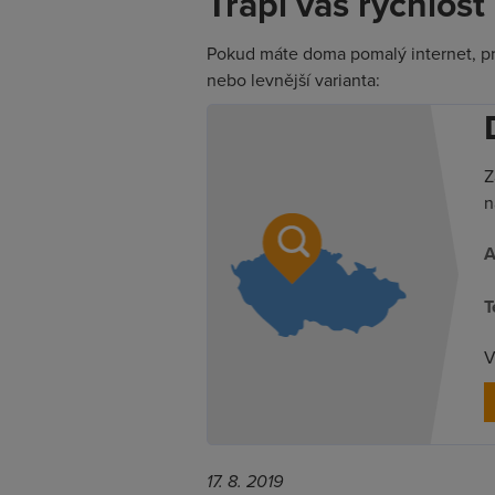
Trápí vás rychlos
Pokud máte doma pomalý internet, prov
nebo levnější varianta:
Z
n
A
T
V
17. 8. 2019