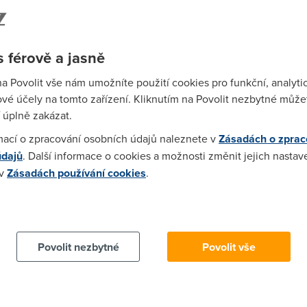
etové populace.
dí u nás sleduje zprávy
na mobilu
. Zatímco v roce 2015
Spa
 % dotazovaných.
Na počítačích a noteboocích
Češi
Time
 férově a jasně
 83 % v roce 2015 podíl klesl na současných 70 %.
Star
na Povolit vše nám umožníte použití cookies pro funkční, analyti
vé účely na tomto zařízení. Kliknutím na Povolit nezbytné můžet
Wh
 úplně zakázat.
už
mací o zpracování osobních údajů naleznete v
Zásadách o zprac
te
údajů
. Další informace o cookies a možnosti změnit jejich nastav
 v
Zásadách používání cookies
.
 cookies chcete dozvědět více, další podrobnosti najdete na t
Povolit nezbytné
Povolit vše
Wha