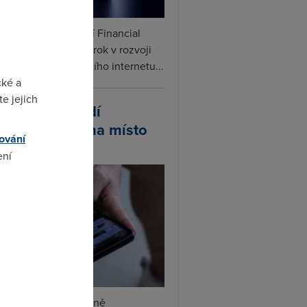
ceX podle informací Financial
s připravuje další krok v rozvoji
linku. Vedle satelitního internetu...
cké a
e jejich
atsApp zavádí
ivatelská jména místo
ování
lefonních čísel
ení
omto
tsApp začal postupně