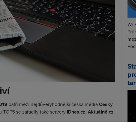
Wi-F
Prů
mez
Podí
St
pr
tar
iví
2019
patří mezi nejdůvěryhodnější česká média
Český
u TOP5 se zařadily také servery
iDnes.cz, Aktuálně.cz
ují. Ze 38 zkoumaných zemí se Česko umístilo na 30.