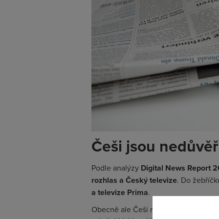
Češi jsou nedůvěř
Podle analýzy
Digital News Report 
rozhlas a Český televize
. Do žebříčk
a televize Prima
.
Obecně ale Češi médiím moc nedůvěř