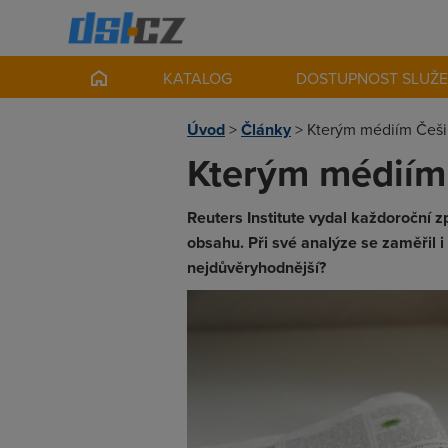
KATALOG
DOSTUPNOST SLUŽ
Úvod
>
Články
>
Kterým médiím Češi 
Kterým médiím 
Reuters Institute vydal každoroční z
obsahu. Při své analýze se zaměřil 
nejdůvěryhodnější?