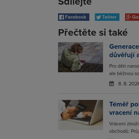
Sdílejte
Facebook
Twitter
Go
Přečtěte si také
Generace
důvěřují 
Pro děti naro
ale běžnou so
8. 8. 202
Téměř po
vracení 
Vrácení zboží
obchodů. Prů