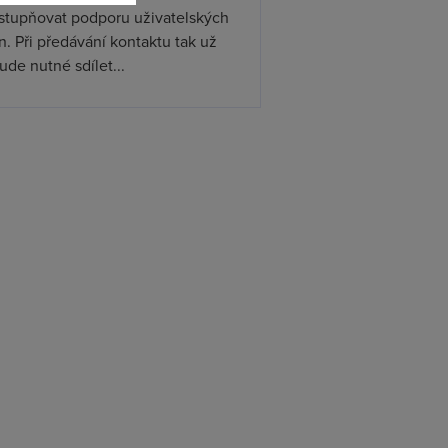
ístupňovat podporu uživatelských
. Při předávání kontaktu tak už
de nutné sdílet...