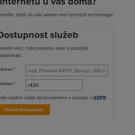
t internetu u vás doma?
ěřte, jestli na vaší adrese není rychlejší technologie
Dostupnost služeb
adejte ulici, číslo popisné, obec a použijte
ašeptávač.
dresa
*
elefon
*
aše osobní údaje zpracováváme v souladu s
GDPR
Ověřit dostupnost