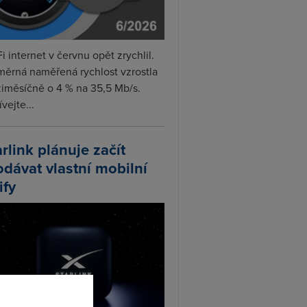
i internet v červnu opět zrychlil.
měrná naměřená rychlost vzrostla
iměsíčně o 4 % na 35,5 Mb/s.
vejte...
arlink plánuje začít
odávat vlastní mobilní
ify