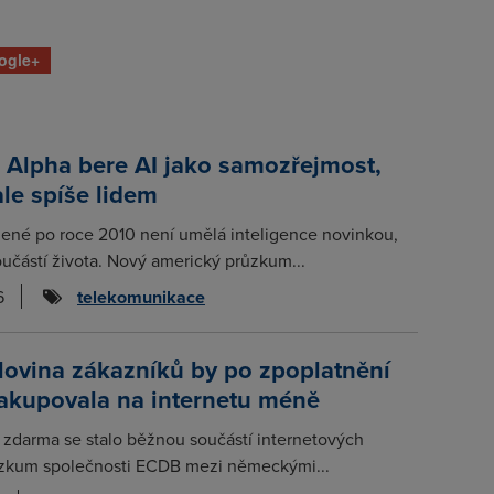
ogle+
 Alpha bere AI jako samozřejmost,
ale spíše lidem
zené po roce 2010 není umělá inteligence novinkou,
učástí života. Nový americký průzkum...
6
telekomunikace
lovina zákazníků by po zpoplatnění
nakupovala na internetu méně
 zdarma se stalo běžnou součástí internetových
zkum společnosti ECDB mezi německými...