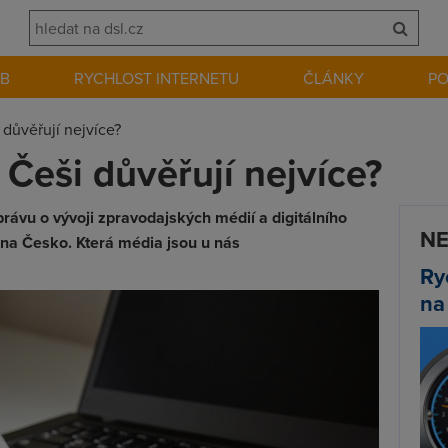
EB
RYCHLOST INTERNETU
ČLÁNKY
P
důvěřují nejvíce?
Češi důvěřují nejvíce?
právu o vývoji zpravodajských médií a digitálního
NE
i na Česko. Která média jsou u nás
Ry
na