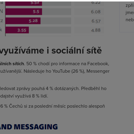
zpř
jmen
nebu
využíváme i sociální sítě
lních sítích
. 50 % chodí pro informace na Facebook,
yužívanější. Následuje ho YouTube (26 %), Messenger
sledovat zprávy pouhá 4 % dotázaných. Předběhl ho
ajství využívá 8 % lidí.
36 % Čechů si za poslední měsíc poslechlo alespoň