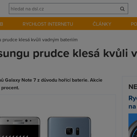
EB
RYCHLOST INTERNETU
ČLÁNKY
P
 prudce klesá kvůli vadným bateriím
sungu prudce klesá kvůli
ů Galaxy Note 7 z důvodu hořící baterie. Akcie
NE
1 procent.
Ry
na