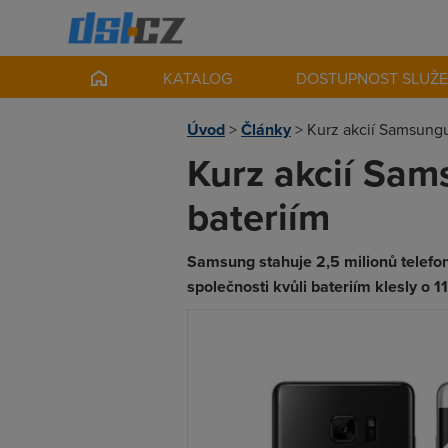
KATALOG
DOSTUPNOST SLUŽ
Úvod
>
Články
>
Kurz akcií Samsungu
Kurz akcií Sam
bateriím
Samsung stahuje 2,5 milionů telefon
společnosti kvůli bateriím klesly o 1