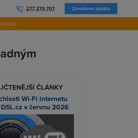
277 270 707
Zavoláme zpátky
ORADNA
 vadným
JČTENĚJŠÍ ČLÁNKY
chlosti Wi-Fi internetu
 DSL.cz v červnu 2026