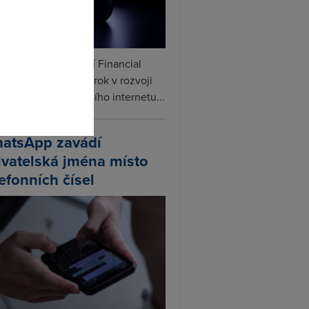
omto
ceX podle informací Financial
s připravuje další krok v rozvoji
linku. Vedle satelitního internetu...
atsApp zavádí
ivatelská jména místo
lefonních čísel