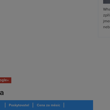
Wha
zpř
jmen
nebu
ogle+
ka
Poskytovatel
Cena za měsíc