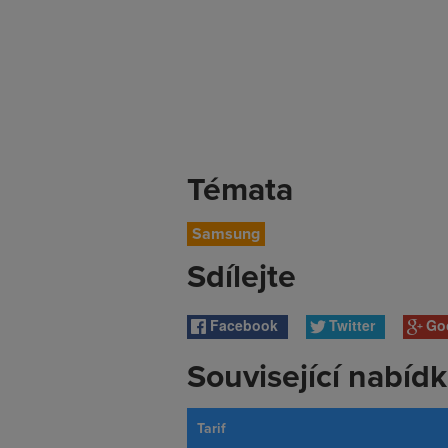
Témata
Samsung
Sdílejte
Facebook
Twitter
Go
Související nabíd
Tarif