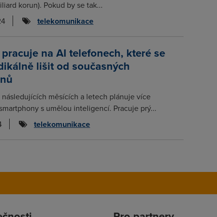
liard korun). Pokud by se tak...
24
telekomunikace
racuje na AI telefonech, které se
ikálně lišit od současných
onů
následujících měsících a letech plánuje více
 smartphony s umělou inteligencí. Pracuje prý...
4
telekomunikace
ečnosti
Pro partnery