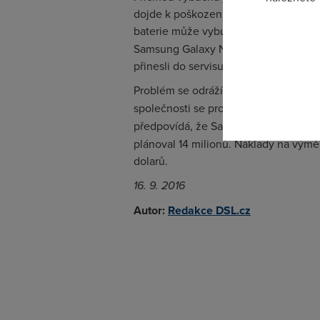
dojde k poškození separátoru, napříkl
baterie může vybuchnout. Společnost
Pokud se o
Samsung Galaxy Note 7 a doporučila zá
odkazu.
přinesli do servisu.
Problém se odráží i na akciích firmy, 
společnosti se propadla až o
22 milia
předpovídá, že Samsung letos prodá
plánoval 14 milionů. Náklady na výměnu
dolarů.
16. 9. 2016
Autor:
Redakce DSL.cz