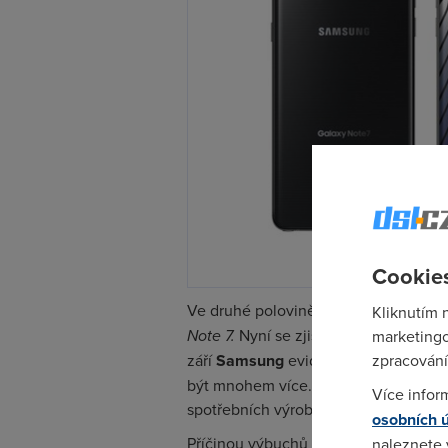
Cookies
Ve druhé polovině srpna společnost
Kliknutím 
Note 7.
Nyní se zjistilo, že v zařízení
marketingo
září
Samsung
evidoval 35 případů, kd
zpracování
být mnohem více. Před používáním mo
Více infor
spotřebních výrobků.
osobních 
Příčinou výbuchů je údajně separátor,
naleznete