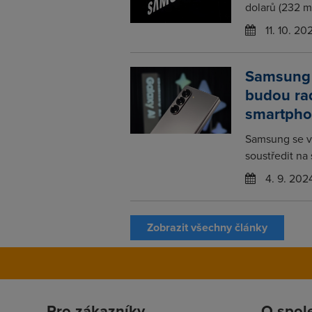
dolarů (232 mi
11. 10. 20
Samsung p
budou rad
smartph
Samsung se v 
soustředit na
4. 9. 202
Zobrazit všechny články
Pro zákazníky
O spol