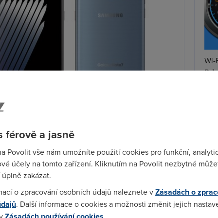
Wi-F
Prů
mez
Podí
St
 férově a jasně
pr
Samsung Electronics
představila nový model
Galaxy
tar
na Povolit vše nám umožníte použití cookies pro funkční, analyti
ch jsou vadné baterie, které způsobují požár. K prvnímu
vé účely na tomto zařízení. Kliknutím na Povolit nezbytné můžet
y došlo u uživatelů k výbuchu baterie, ale může jich
 úplně zakázat.
delu již varovala i Komise pro bezpečnost
mací o zpracování osobních údajů naleznete v
Zásadách o zprac
údajů
. Další informace o cookies a možnosti změnit jejich nastav
 který složí k oddělení anody a katody. V případě, že
 v
Zásadách používání cookies
.