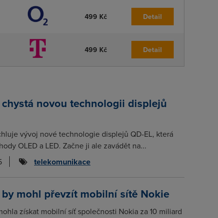
499 Kč
Detail
499 Kč
Detail
chystá novou technologii displejů
luje vývoj nové technologie displejů QD-EL, která
ody OLED a LED. Začne ji ale zavádět na...
5
telekomunikace
y mohl převzít mobilní sítě Nokie
hla získat mobilní síť společnosti Nokia za 10 miliard