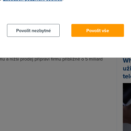
ad vlivem zvýšené teploty při nabíjení, nastane zkrat a
 stáhla z trhu více než
2,5 milionů
chytrých telefonů
 cookies chcete dozvědět více, další podrobnosti najdete na t
kazníkům, kteří telefony vlastní, aby je vypnuli a
Spa
Povolit nezbytné
Povolit vše
Time
jejich kurz klesl za dva dny
o 11 procent
a tržní hodnota
Star
rd dolarů
. Výzkumná firma
Strategy Analytics
 méně než 10 milionů modelů
Galaxy Note 7
, přestože
 a nižší prodej připraví firmu přibližně o 5 miliard
Wh
už
te