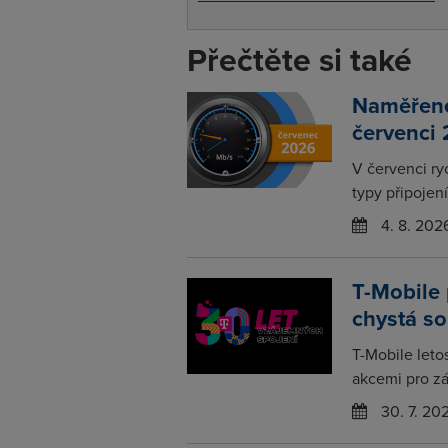
Přečtěte si také
Naměřené 
červenci
V červenci ry
typy připojení
4. 8. 202
T-Mobile 
chystá so
T-Mobile leto
akcemi pro zá
30. 7. 20