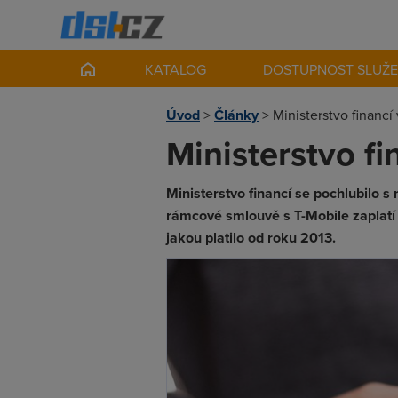
KATALOG
DOSTUPNOST SLUŽ
Úvod
>
Články
>
Ministerstvo financ
Ministerstvo f
Ministerstvo financí se pochlubilo s
rámcové smlouvě s T-Mobile zaplatí re
jakou platilo od roku 2013.