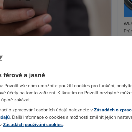
Wi-F
Prů
mez
Podí
St
pr
 férově a jasně
tar
na Povolit vše nám umožníte použití cookies pro funkční, analyti
íce operátorů. Tentokrát však Ministerstvo financí
vé účely na tomto zařízení. Kliknutím na Povolit nezbytné můžet
, a to nejen pro samotný úřad, ale i jeho resortní
 úplně zakázat.
ční ředitelství, Úřad pro zastupování státu ve věcech
el.
mací o zpracování osobních údajů naleznete v
Zásadách o zprac
údajů
. Další informace o cookies a možnosti změnit jejich nastav
ouva s
T-Mobile
nabízí neomezený hlasový tarif za
54
 v
Zásadách používání cookies
.
Kč a datový tarif s FUP 10 GB za 109 Kč. Čtyřletý
nů celého resortu vyjde na 22,63 milionu bez DPH.