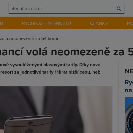
EB
RYCHLOST INTERNETU
ČLÁNKY
P
í volá neomezeně za 54 korun
inancí volá neomezeně za 
 nově vysoutěženými hlasovými tarify. Díky nové
NE
sort za jednotlivé tarify 11krát nižší cenu, než
Ry
na