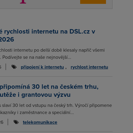
rychlosti internetu na DSL.cz v
 2026
chlosti internetu po delší době klesaly napříč všemi
. Podívejte se na naše nejnovější...
6
připojení k internetu
,
rychlost internetu
připomíná 30 let na českém trhu,
utěže i grantovou výzvu
s slaví 30 let od vstupu na český trh. Výročí připomene
kazníky i zaměstnance a speciální...
26
telekomunikace