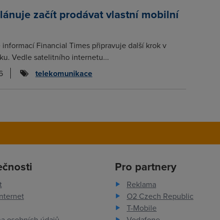
plánuje začít prodávat vlastní mobilní
informací Financial Times připravuje další krok v
nku. Vedle satelitního internetu...
6
telekomunikace
ečnosti
Pro partnery
t
Reklama
nternet
O2 Czech Republic
T-Mobile
a osobních údajů
Vodafone