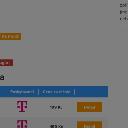
zpř
jmen
nebu
í na mobil
ogle+
ka
Poskytovatel
Cena za měsíc
199 Kč
Detail
499 Kč
Detail