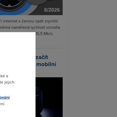
i internet v červnu opět zrychlil.
měrná naměřená rychlost vzrostla
iměsíčně o 4 % na 35,5 Mb/s.
vejte...
arlink plánuje začít
odávat vlastní mobilní
ify
cké a
e jejich
ování
ení