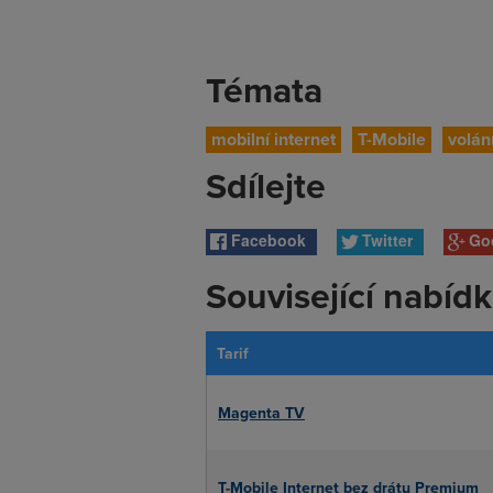
Témata
mobilní internet
T-Mobile
volán
Sdílejte
Facebook
Twitter
Go
Související nabíd
Tarif
Magenta TV
T-Mobile Internet bez drátu Premium