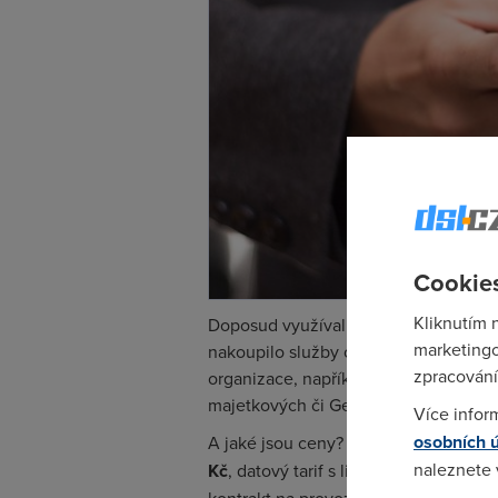
Cookies
Kliknutím 
Doposud využíval celý resort služeb v
marketingo
nakoupilo služby od jednoho operátora
zpracování
organizace, například Generální finan
majetkových či Generální ředitelství c
Více infor
osobních 
A jaké jsou ceny? Nová rámcová sml
naleznete
Kč
, datový tarif s limitem 3 GB za 32 
kontrakt na provoz služebních telefo