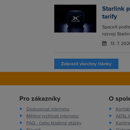
Starlink 
tarify
SpaceX podle 
rozvoji Starli
13. 7. 202
Zobrazit všechny články
Pro zákazníky
O spol
Dostupnost internetu
Kontak
Měření rychlosti internetu
ADSL I
FAQ - často kladené otázky
Kariéra
Slovník
Ochran