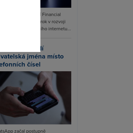
omto
ceX podle informací Financial
s připravuje další krok v rozvoji
linku. Vedle satelitního internetu...
atsApp zavádí
ivatelská jména místo
lefonních čísel
tsApp začal postupně