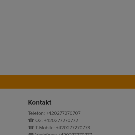
Kontakt
Telefon: +420277270707
☎ O2: +420277270772
☎ T-Mobile: +420277270773
☎ Vodafone: +420277270777