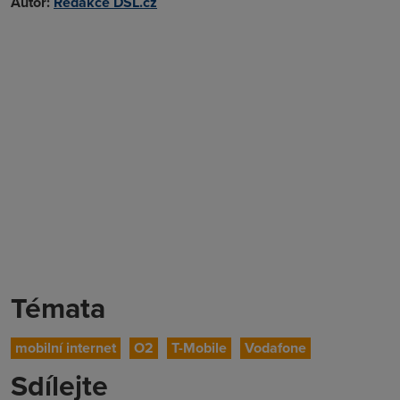
Autor:
Redakce DSL.cz
Témata
mobilní internet
O2
T-Mobile
Vodafone
Sdílejte