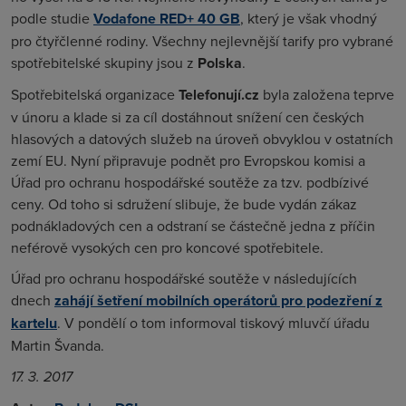
podle studie
Vodafone RED+ 40 GB
, který je však vhodný
pro čtyřčlenné rodiny. Všechny nejlevnější tarify pro vybrané
spotřebitelské skupiny jsou z
Polska
.
Spotřebitelská organizace
Telefonují.cz
byla založena teprve
v únoru a klade si za cíl dostáhnout snížení cen českých
hlasových a datových služeb na úroveň obvyklou v ostatních
zemí EU. Nyní připravuje podnět pro Evropskou komisi a
Úřad pro ochranu hospodářské soutěže za tzv. podbízivé
ceny. Od toho si sdružení slibuje, že bude vydán zákaz
podnákladových cen a odstraní se částečně jedna z příčin
neférově vysokých cen pro koncové spotřebitele.
Úřad pro ochranu hospodářské soutěže v následujících
dnech
zahájí šetření mobilních operátorů pro podezření z
kartelu
. V pondělí o tom informoval tiskový mluvčí úřadu
Martin Švanda.
17. 3. 2017