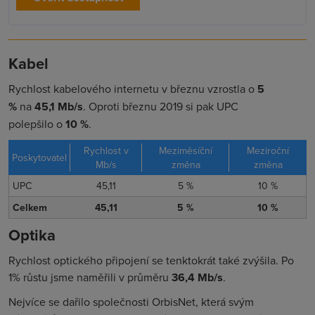
Kabel
Rychlost kabelového internetu v březnu vzrostla
o
5
%
na
45,1 Mb/s
. Oproti březnu 2019 si pak UPC
polepšilo
o
10 %
.
Rychlost v
Meziměsíční
Meziroční
Poskytovatel
Mb/s
změna
změna
UPC
45,11
5 %
10 %
Celkem
45,11
5 %
10 %
Optika
Rychlost optického připojení se tenktokrát také zvýšila. Po
1% růstu jsme naměřili v průměru
36,4 Mb/s
.
Nejvíce se dařilo společnosti OrbisNet, která svým