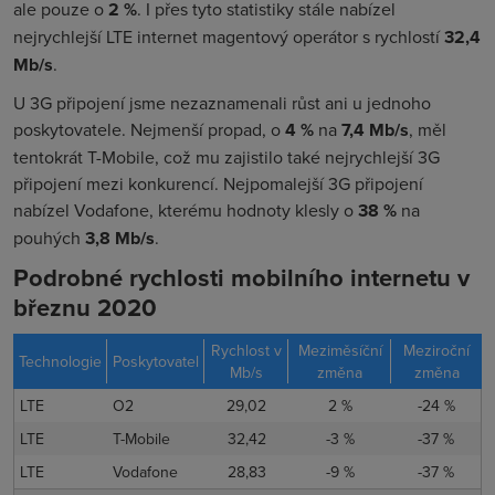
ale pouze o
2
%
. I přes tyto statistiky stále nabízel
nejrychlejší LTE internet magentový operátor s rychlostí
32,4
Mb/s
.
U 3G připojení jsme nezaznamenali růst ani u jednoho
poskytovatele. Nejmenší propad, o
4 %
na
7,4 Mb/s
, měl
tentokrát T-Mobile, což mu zajistilo také nejrychlejší 3G
připojení mezi konkurencí. Nejpomalejší 3G připojení
nabízel Vodafone, kterému hodnoty klesly o
38 %
na
pouhých
3,8 Mb/s
.
Podrobné rychlosti mobilního internetu v
březnu 2020
Rychlost v
Meziměsíční
Meziroční
Technologie
Poskytovatel
Mb/s
změna
změna
LTE
O2
29,02
2 %
-24 %
LTE
T-Mobile
32,42
-3 %
-37 %
LTE
Vodafone
28,83
-9 %
-37 %