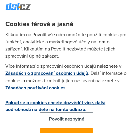
Poslední příčku obsadila stejně jako v přechozích měsících
společnost GTS, u které zákazníci surfovali rychlostí
19,5
Mb/s
. To je ještě o
5 %
nižší hodnota než jsme naměřili v
Cookies férově a jasně
únoru.
Kliknutím na Povolit vše nám umožníte použití cookies pro
Rychlost v
Meziměsíční
Meziroční
Poskytovatel
funkční, analytické a marketingové účely na tomto
Mb/s
změna
změna
zařízení. Kliknutím na Povolit nezbytné můžete jejich
AVONET
20,11
-9 %
-10 %
zpracování úplně zakázat.
Český Bezdrát
23,14
2 %
30 %
Více informací o zpracování osobních údajů naleznete v
GTS
19,45
-5 %
22 %
Zásadách o zpracování osobních údajů
. Další informace o
O2 Czech
cookies a možnosti změnit jejich nastavení naleznete v
21,81
-1 %
13 %
Republic, a.s.
Zásadách používání cookies
.
T-Mobile
21,50
2 %
17 %
Pokud se o cookies chcete dozvědět více, další
Vodafone
22,69
8 %
-7 %
podrobnosti najdete na tomto odkazu.
Celkem
21,68
0 %
13 %
Povolit nezbytné