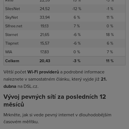
SilesNet
24,52
-12 %
-1 %
SkyNet
33,94
6 %
11 %
Slfree.net
19,13
7 %
0 %
Starnet
21,65
-6 %
18 %
Tlapnet
15,57
-6 %
6 %
WIA
17,83
0 %
7 %
Celkem
20,43
-3 %
11 %
Větší počet
Wi-Fi providerů
a podrobné informace
naleznete v samostatném článku, který vyjde již
21.
dubna
na DSL.cz.
Vývoj pevných sítí za posledních 12
měsíců
Mrkněte, jak si vede pevný internet v dlouhodobějším
časovém měřítku.