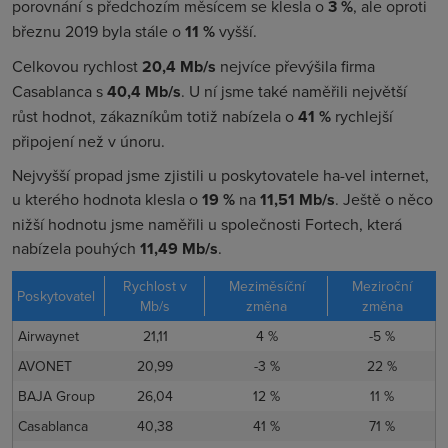
porovnání s předchozím měsícem se klesla o
3 %
, ale oproti
březnu 2019 byla stále o
11 %
vyšší.
Celkovou rychlost
20,4
Mb/s
nejvíce převýšila firma
Casablanca s
40,4 Mb/s
. U ní jsme také naměřili největší
růst hodnot, zákazníkům totiž nabízela o
41 %
rychlejší
připojení než v únoru.
Nejvyšší propad jsme zjistili u poskytovatele ha-vel internet,
u kterého hodnota klesla o
19 %
na
11,51 Mb/s
. Ještě o něco
nižší hodnotu jsme naměřili u společnosti Fortech, která
nabízela pouhých
11,49 Mb/s
.
Rychlost v
Meziměsíční
Meziroční
Poskytovatel
Mb/s
změna
změna
Airwaynet
21,11
4 %
-5 %
AVONET
20,99
-3 %
22 %
BAJA Group
26,04
12 %
11 %
Casablanca
40,38
41 %
71 %