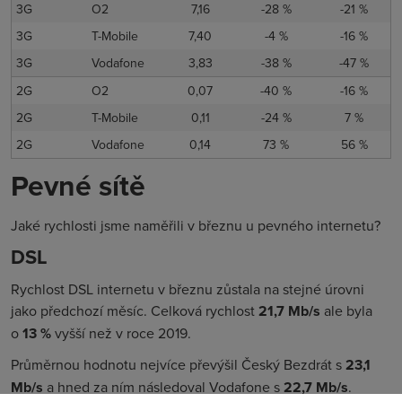
3G
O2
7,16
-28 %
-21 %
3G
T-Mobile
7,40
-4 %
-16 %
3G
Vodafone
3,83
-38 %
-47 %
2G
O2
0,07
-40 %
-16 %
2G
T-Mobile
0,11
-24 %
7 %
2G
Vodafone
0,14
73 %
56 %
Pevné sítě
Jaké rychlosti jsme naměřili v březnu u pevného internetu?
DSL
Rychlost DSL internetu v březnu zůstala na stejné úrovni
jako předchozí měsíc. Celková rychlost
21,7 Mb/s
ale byla
o
13
%
vyšší než v roce 2019.
Průměrnou hodnotu nejvíce převýšil Český Bezdrát s
23,1
Mb/s
a hned za ním následoval Vodafone s
22,7 Mb/s
.