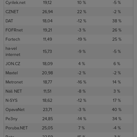
Cyrilek.net
19,12
10 %
-5 %
CZNET
26,94
22 %
-2 %
DAT
18,04
-12 %
38 %
FOFRnet
19,21
-3 %
26 %
Fortech
11,49
-19 %
25 %
ha-vel
15,73
-9 %
-5 %
internet
JON.CZ
18,09
4 %
6 %
Maxtel
20,98
-2 %
-2 %
Metronet
18,77
-16 %
14 %
Náš NET
11,51
-8 %
3 %
N-SYS
18,62
-12 %
17 %
OpavaNet
23,71
-3 %
40 %
Pe3ny
24,85
-14 %
34 %
Poruba.NET
25,05
7 %
-4 %
Rete
22,59
15 %
-3 %