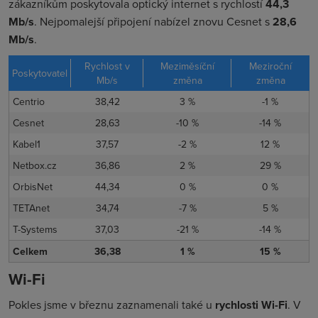
zákazníkům poskytovala optický internet s rychlostí
44,3
Mb/s
. Nejpomalejší připojení nabízel znovu Cesnet s
28,6
Mb/s
.
Rychlost v
Meziměsíční
Meziroční
Poskytovatel
Mb/s
změna
změna
Centrio
38,42
3 %
-1 %
Cesnet
28,63
-10 %
-14 %
Kabel1
37,57
-2 %
12 %
Netbox.cz
36,86
2 %
29 %
OrbisNet
44,34
0 %
0 %
TETAnet
34,74
-7 %
5 %
T-Systems
37,03
-21 %
-14 %
Celkem
36,38
1 %
15 %
Wi-Fi
Pokles jsme v březnu zaznamenali také u
rychlosti Wi-Fi
. V