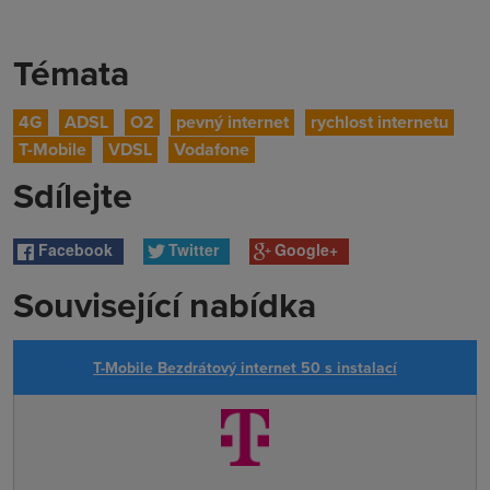
Témata
4G
ADSL
O2
pevný internet
rychlost internetu
T-Mobile
VDSL
Vodafone
Sdílejte
Facebook
Twitter
Google+
Související nabídka
T-Mobile Bezdrátový internet 50 s instalací