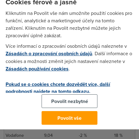
Cookies férově a jasně
měsícem
DSL internet zrychlil o 3 %
. Nejlépe si
z
DSL
připojení vedli
operátoři O2
a
Vodafone
, kteří měli
Kliknutím na Povolit vše nám umožníte použití cookies pro
funkční, analytické a marketingové účely na tomto
průměrnou rychlost
9,5 Mb/s
a
9 Mb/s
. Podobně jako v
zařízení. Kliknutím na Povolit nezbytné můžete jejich
minulých měsících jsme i v listopadu u
UPC
zaznamenali
zpracování úplně zakázat.
pokles
průměrné rychlosti internetu
. Oproti minulému
měsíci si operátor
UPC
pohoršil o
dalších 9 %
.
Více informací o zpracování osobních údajů naleznete v
Zásadách o zpracování osobních údajů
. Další informace o
xDSL
cookies a možnosti změnit jejich nastavení naleznete v
Rychlost v
Meziměsíční
Meziroční
Zásadách používání cookies
.
Poskytovatel
Mb/s
změna
změna
AVONET
6,05
29 %
-1 %
Pokud se o cookies chcete dozvědět více, další
podrobnosti najdete na tomto odkazu.
Český
4,82
-20 %
9 %
Bezdrát
Povolit nezbytné
GTS
8,32
2 %
25 %
O2
9,52
3 %
16 %
Povolit vše
T-Mobile
8,23
4 %
24 %
Vodafone
9,04
-2 %
18 %