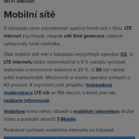
Wi-Fi internet.
Mobilní sítě
V listopadu jsme zaznamenali opačný trend než v říjnu.
LTE
internet
zrychloval, naopak
sítě třetí generace
celkově
vykazovaly horší výsledky.
Obě mobilní sítě měl v listopadu nejrychlejší operátor
O2
. U
LTE internetu
došlo meziměsíčně k 9 % nárůstu rychlosti
stahování a meziročně dokonce k 20 %. U
3G
byl nárůst
ještě markantnější. Meziročně si modrý operátor polepšil o
43 procent. K zrychlení jistě přispěla i
listopadová
modernizace
LTE sítí
ve 159 obcích, o které jme vás
nedávno informovali
.
Vodafone
tento měsíc obsadil s
mobilním internetem
druhé
místo a poslední skončil
T-Mobile
.
Podrobné rychlosti mobilního internetu za listopad: