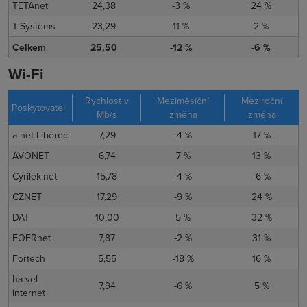
TETAnet
24,38
-3 %
24 %
T-Systems
23,29
11 %
2 %
Celkem
25,50
-12 %
-6 %
Wi-Fi
Rychlost v
Meziměsíční
Meziroční
Poskytovatel
Mb/s
změna
změna
a-net Liberec
7,29
-4 %
17 %
AVONET
6,74
7 %
13 %
Cyrilek.net
15,78
-4 %
-6 %
CZNET
17,29
-9 %
24 %
DAT
10,00
5 %
32 %
FOFRnet
7,87
-2 %
31 %
Fortech
5,55
-18 %
16 %
ha-vel
7,94
-6 %
5 %
internet