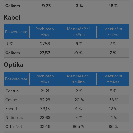
Celkem
9,33
3 %
18 %
Kabel
Rychlost v
Meziměsíční
Meziroční
Poskytovatel
Mb/s
změna
změna
UPC
27,56
-9 %
7 %
Celkem
27,57
-9 %
7 %
Optika
Rychlost v
Meziměsíční
Meziroční
Poskytovatel
Mb/s
změna
změna
Centrio
21,21
-2 %
8 %
Cesnet
32,23
-20 %
-33 %
Kabel1
33,15
4 %
12 %
Netbox.cz
23,66
-4 %
-4 %
OrbisNet
33,46
865 %
86 %