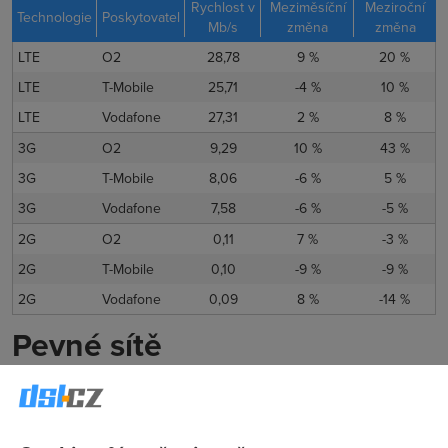
Rychlost v
Meziměsíční
Meziroční
Technologie
Poskytovatel
Mb/s
změna
změna
LTE
O2
28,78
9 %
20 %
LTE
T-Mobile
25,71
-4 %
10 %
LTE
Vodafone
27,31
2 %
8 %
3G
O2
9,29
10 %
43 %
3G
T-Mobile
8,06
-6 %
5 %
3G
Vodafone
7,58
-6 %
-5 %
2G
O2
0,11
7 %
-3 %
2G
T-Mobile
0,10
-9 %
-9 %
2G
Vodafone
0,09
8 %
-14 %
Pevné sítě
Z pevného internetu v listopadu zrychloval pouze
Wi-Fi
a
DSL internet
. Průměrná rychlost
DSL
internetu byla v
listopadu více než
9,3 Mb/s
. Ve srovnání s minulým