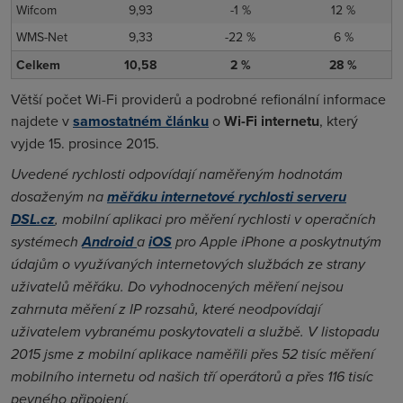
Wifcom
9,93
-1 %
12 %
WMS-Net
9,33
-22 %
6 %
Celkem
10,58
2 %
28 %
Větší počet Wi-Fi providerů a podrobné refionální informace
najdete v
samostatném článku
o
Wi-Fi internetu
, který
vyjde 15. prosince 2015.
Uvedené rychlosti odpovídají naměřeným hodnotám
dosaženým na
měřáku internetové rychlosti serveru
DSL.cz
, mobilní aplikaci pro měření rychlosti v operačních
systémech
Android
a
iOS
pro Apple iPhone a poskytnutým
údajům o využívaných internetových službách ze strany
uživatelů měřáku. Do vyhodnocených měření nejsou
zahrnuta měření z IP rozsahů, které neodpovídají
uživatelem vybranému poskytovateli a službě. V listopadu
2015 jsme z mobilní aplikace naměřili přes 52 tisíc měření
mobilního internetu od našich tří operátorů a přes 116 tisíc
pevného připojení.