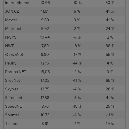
Internethome
10,96
-10 %
50 %
JON.CZ
11,51
6 %
41 %
Maxtel
9,89
9 %
41 %
Metronet
9,92
2 %
24 %
N-SYS
10,44
-7 %
2 %
NWT
7,89
18 %
38 %
OpavaNet
9,90
-17 %
55 %
Pe3ny
12,15
-14 %
4 %
Poruba.NET
18,06
-4 %
0 %
SilesNet
17,02
41 %
65 %
SkyNet
13,75
-4 %
28 %
Slfree.net
17,38
-8 %
41 %
SpeedNET
8,76
-15 %
29 %
Sprintel
10,73
-4 %
-11 %
Tlapnet
8,61
7 %
19 %