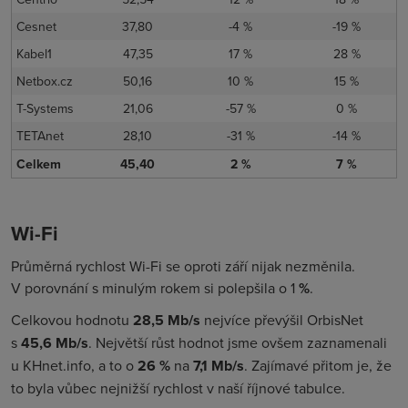
Cesnet
37,80
-4 %
-19 %
Kabel1
47,35
17 %
28 %
Netbox.cz
50,16
10 %
15 %
T-Systems
21,06
-57 %
0 %
TETAnet
28,10
-31 %
-14 %
Celkem
45,40
2 %
7 %
Wi-Fi
Průměrná rychlost Wi-Fi se oproti září nijak nezměnila.
V porovnání s minulým rokem si polepšila o 1
%
.
Celkovou hodnotu
28,5 Mb/s
nejvíce převýšil OrbisNet
s
45,6 Mb/s
. Největší růst hodnot jsme ovšem zaznamenali
u KHnet.info, a to o
26 %
na
7,1
Mb/s
. Zajímavé přitom je, že
to byla vůbec nejnižší rychlost v naší říjnové tabulce.