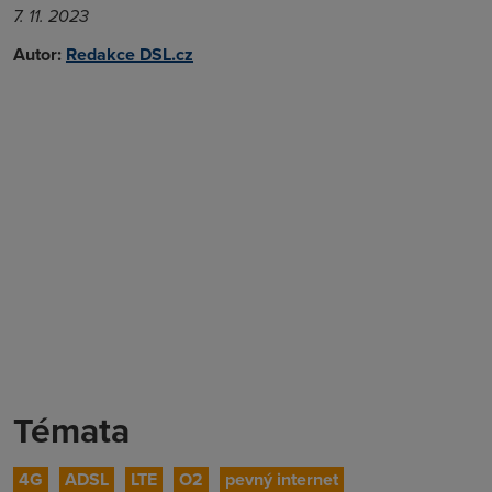
7. 11. 2023
Autor:
Redakce DSL.cz
Témata
4G
ADSL
LTE
O2
pevný internet