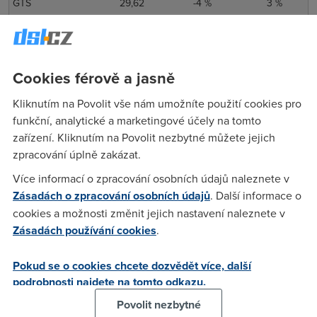
GTS
29,62
-4 %
3 %
O2 Czech
29,10
-7 %
-1 %
Republic, a.s.
T-Mobile
26,08
-2 %
6 %
Cookies férově a jasně
Vodafone
25,71
8 %
9 %
Český Bezdrát
33,78
28 %
29 %
Kliknutím na Povolit vše nám umožníte použití cookies pro
funkční, analytické a marketingové účely na tomto
Celkem
28,46
-5 %
1 %
zařízení. Kliknutím na Povolit nezbytné můžete jejich
zpracování úplně zakázat.
Ověřte si dostupnost
Více informací o zpracování osobních údajů naleznete v
Zásadách o zpracování osobních údajů
. Další informace o
internetu na vaší adrese
cookies a možnosti změnit jejich nastavení naleznete v
Zásadách používání cookies
.
Jak rychlý internet můžete mít doma? Vyplňte formulář níže
a hned to zjistíte!
Pokud se o cookies chcete dozvědět více, další
Dostupnost služeb
podrobnosti najdete na tomto odkazu.
Povolit nezbytné
Zadejte ulici, číslo popisné, obec a použijte našeptávač.