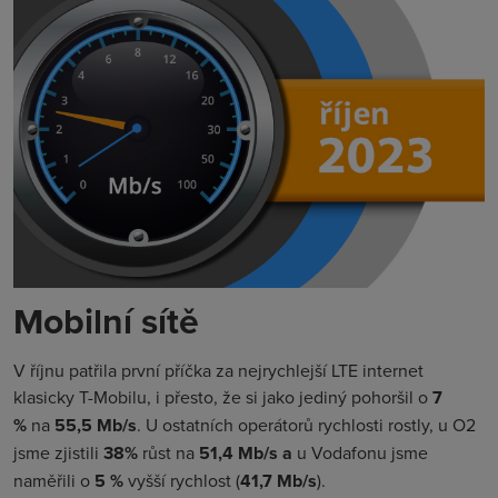
Mobilní sítě
V říjnu patřila první příčka za nejrychlejší LTE internet
klasicky T-Mobilu, i přesto, že si jako jediný pohoršil o
7
%
na
55,5 Mb/s
. U ostatních operátorů rychlosti rostly, u O2
jsme zjistili
38%
růst na
51,4 Mb/s a
u Vodafonu jsme
naměřili o
5 %
vyšší rychlost (
41,7 Mb/s
).