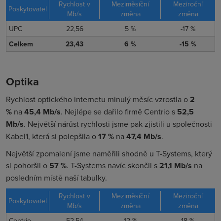
Rychlost v
Meziměsíční
Meziroční
Poskytovatel
Mb/s
změna
změna
UPC
22,56
5 %
-17 %
Celkem
23,43
6 %
-15 %
Optika
Rychlost optického internetu minulý měsíc vzrostla o
2
%
na
45,4 Mb/s
. Nejlépe se dařilo firmě Centrio s
52,5
Mb/s
. Největší nárůst rychlosti jsme pak zjistili u společnosti
Kabel1, která si polepšila o
17 %
na
47,4 Mb/s
.
Největší zpomalení jsme naměřili shodně u T-Systems, který
si pohoršil o
57 %
. T-Systems
navíc skončil s
21,1 Mb/s
na
posledním místě naší tabulky.
Rychlost v
Meziměsíční
Meziroční
Poskytovatel
Mb/s
změna
změna
Centrio
52,54
12 %
18 %