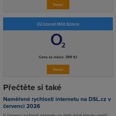
Detail
O2 Internet MAX Stříbrný
Cena za měsíc:
399 Kč
Detail
Přečtěte si také
Naměřené rychlosti internetu na DSL.cz v
červenci 2026
V červenci rychlosti internetu po delší době klesaly napříč