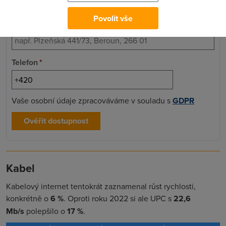
Povolit vše
Adresa
*
Telefon
*
Vaše osobní údaje zpracováváme v souladu s
GDPR
Ověřit dostupnost
Kabel
Kabelový internet tentokrát zaznamenal růst rychlosti,
konkrétně o
6
%
. Oproti roku 2022 si ale UPC s
22,6
Mb/s
polepšilo o
17 %
.