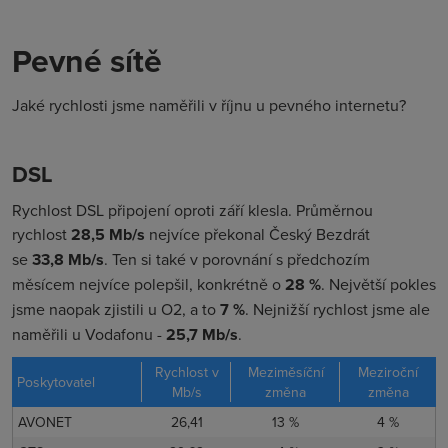
Pevné sítě
Jaké rychlosti jsme naměřili v říjnu u pevného internetu?
DSL
Rychlost DSL připojení oproti září klesla. Průměrnou
rychlost
28,5 Mb/s
nejvíce překonal Český Bezdrát
se
33,8
Mb/s
. Ten si také v porovnání s předchozím
měsícem nejvíce polepšil, konkrétně o
28 %
. Největší pokles
jsme naopak zjistili u O2, a to
7 %
. Nejnižší rychlost jsme ale
naměřili u Vodafonu -
25,7 Mb/s
.
Rychlost v
Meziměsíční
Meziroční
Poskytovatel
Mb/s
změna
změna
AVONET
26,41
13 %
4 %