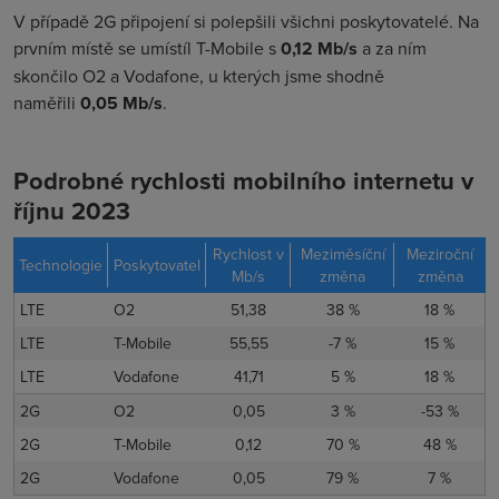
V případě 2G připojení si polepšili všichni poskytovatelé. Na
prvním místě se umístíl T-Mobile s
0,12 Mb/s
a za ním
skončilo O2 a Vodafone, u kterých jsme shodně
naměřili
0,05 Mb/s
.
Podrobné rychlosti mobilního internetu v
říjnu 2023
Rychlost v
Meziměsíční
Meziroční
Technologie
Poskytovatel
Mb/s
změna
změna
LTE
O2
51,38
38 %
18 %
LTE
T-Mobile
55,55
-7 %
15 %
LTE
Vodafone
41,71
5 %
18 %
2G
O2
0,05
3 %
-53 %
2G
T-Mobile
0,12
70 %
48 %
2G
Vodafone
0,05
79 %
7 %