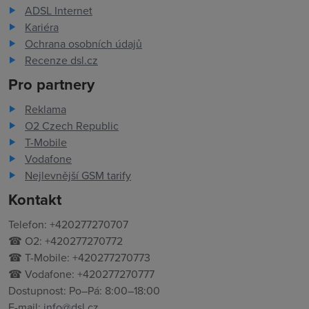
ADSL Internet
Kariéra
Ochrana osobních údajů
Recenze dsl.cz
Pro partnery
Reklama
O2 Czech Republic
T-Mobile
Vodafone
Nejlevnější GSM tarify
Kontakt
Telefon: +420277270707
☎ O2: +420277270772
☎ T-Mobile: +420277270773
☎ Vodafone: +420277270777
Dostupnost: Po–Pá: 8:00–18:00
E-mail:
info@dsl.cz