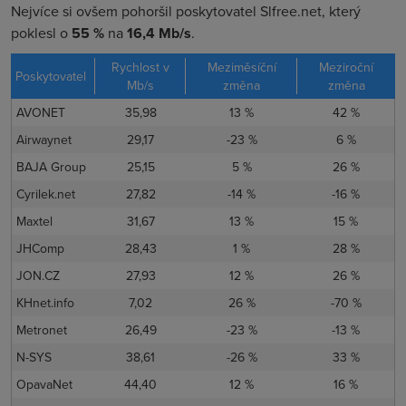
Nejvíce si ovšem pohoršil poskytovatel Slfree.net, který
poklesl o
55 %
na
16,4 Mb/s
.
Rychlost v
Meziměsíční
Meziroční
Poskytovatel
Mb/s
změna
změna
AVONET
35,98
13 %
42 %
Airwaynet
29,17
-23 %
6 %
BAJA Group
25,15
5 %
26 %
Cyrilek.net
27,82
-14 %
-16 %
Maxtel
31,67
13 %
15 %
JHComp
28,43
1 %
28 %
JON.CZ
27,93
12 %
26 %
KHnet.info
7,02
26 %
-70 %
Metronet
26,49
-23 %
-13 %
N-SYS
38,61
-26 %
33 %
OpavaNet
44,40
12 %
16 %