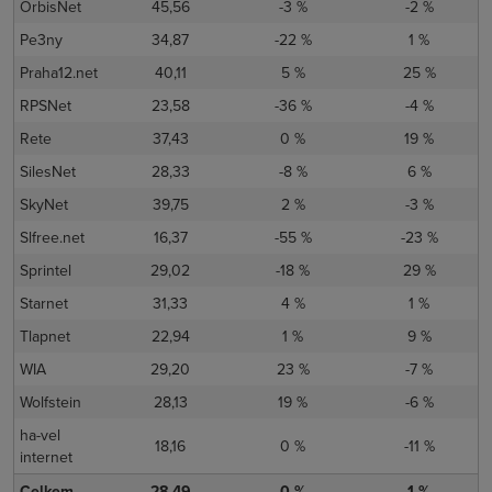
OrbisNet
45,56
-3 %
-2 %
Pe3ny
34,87
-22 %
1 %
Praha12.net
40,11
5 %
25 %
RPSNet
23,58
-36 %
-4 %
Rete
37,43
0 %
19 %
SilesNet
28,33
-8 %
6 %
SkyNet
39,75
2 %
-3 %
Slfree.net
16,37
-55 %
-23 %
Sprintel
29,02
-18 %
29 %
Starnet
31,33
4 %
1 %
Tlapnet
22,94
1 %
9 %
WIA
29,20
23 %
-7 %
Wolfstein
28,13
19 %
-6 %
ha-vel
18,16
0 %
-11 %
internet
Celkem
28,49
0 %
1 %