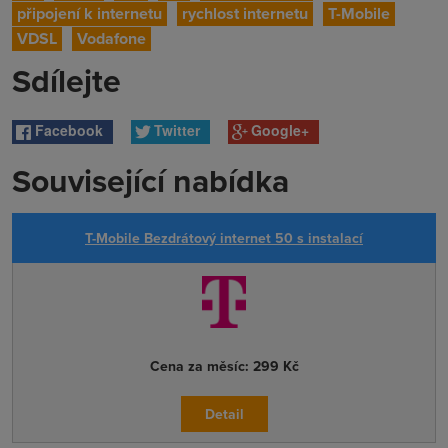
připojení k internetu
rychlost internetu
T-Mobile
VDSL
Vodafone
Sdílejte
Facebook
Twitter
Google+
Související nabídka
T-Mobile Bezdrátový internet 50 s instalací
Cena za měsíc:
299 Kč
Detail