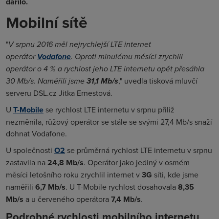
dařilo.
Mobilní sítě
"
V srpnu 2016 měl nejrychlejší LTE internet
operátor
Vodafone
. Oproti minulému měsíci zrychlil
operátor o 4 % a rychlost jeho LTE internetu opět přesáhla
30 Mb/s. Naměřili jsme
31,1 Mb/s
," uvedla tisková mluvčí
serveru DSL.cz Jitka Ernestová.
U
T-Mobile
se rychlost LTE internetu v srpnu přiliž
nezměnila, růžový operátor se stále se svými 27,4 Mb/s snaží
dohnat Vodafone.
U společnosti
O2
se průměrná rychlost LTE internetu v srpnu
zastavila na
24,8
Mb/s
. Operátor jako jediný v osmém
měsíci letošního roku zrychlil internet v
3G
síti, kde jsme
naměřili
6,7 Mb/s
. U T-Mobile rychlost dosahovala
8,35
Mb/s
a u červeného operátora
7,4 Mb/s
.
Podrobné rychlosti mobilního internetu