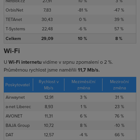
Netbox.cz
27,91
10 %
3 %
OrbisNet
7,83
-81 %
-47 %
TETAnet
30,43
0 %
39 %
T-Systems
22,48
-6 %
57 %
Celkem
29,09
10 %
8 %
Wi-Fi
U
Wi-Fi internetu
vidíme v srpnu zpomalení o 2 %.
Průměrnou rychlost jsme naměřili
11,7 Mb/s.
Rychlost v
Meziměsíční
Meziroční
Poskytovatel
Mb/s
změna
změna
Airwaynet
12,91
3 %
31 %
a-net Liberec
8,93
1 %
23 %
AVONET
11,31
6 %
76 %
BAJA Group
10,72
8 %
-10 %
DAT
12,57
-4 %
66 %