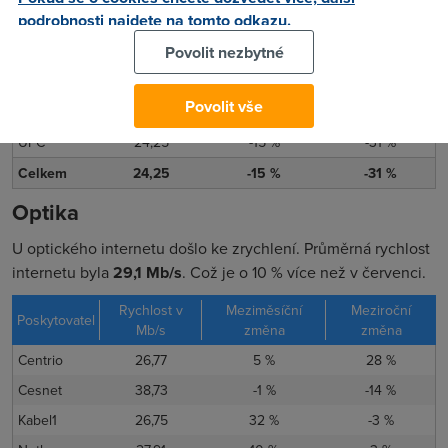
podrobnosti najdete na tomto odkazu.
Kabelové připojení meziměsíčně zaznamenává velký pokles,
Povolit nezbytné
internet zpomalil o
15 %
Průměrná rychlost byla
24,3 Mb/s
.
Rychlost v
Meziměsíční
Meziroční
Poskytovatel
Povolit vše
Mb/s
změna
změna
UPC
24,25
-15 %
-31 %
Celkem
24,25
-15 %
-31 %
Optika
U optického internetu došlo ke zrychlení. Průměrná rychlost
internetu byla
29,1 Mb/s
. Což je o 10 % více než v červenci.
Rychlost v
Meziměsíční
Meziroční
Poskytovatel
Mb/s
změna
změna
Centrio
26,77
5 %
28 %
Cesnet
38,73
-1 %
-14 %
Kabel1
26,75
32 %
-3 %