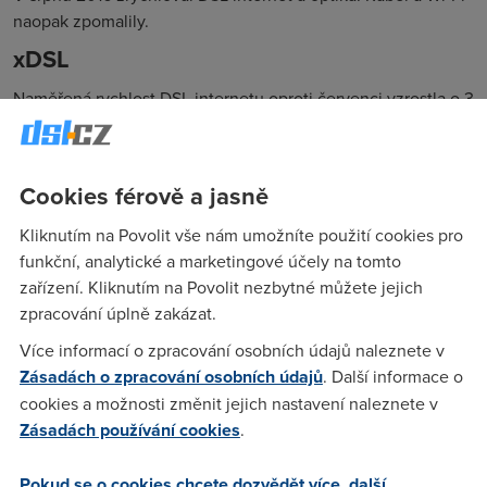
naopak zpomalily.
xDSL
Naměřená rychlost DSL internetu oproti červenci vzrostla o 3
%. Naměřili jsme rychlost
10,4 Mb/s.
Rychlost v
Meziměsíční
Meziroční
Poskytovatel
Mb/s
změna
změna
Cookies férově a jasně
AVONET
8,48
-10 %
-37 %
Kliknutím na Povolit vše nám umožníte použití cookies pro
Český Bezdrát
4,40
46 %
-12 %
funkční, analytické a marketingové účely na tomto
GTS
8,35
0 %
7 %
zařízení. Kliknutím na Povolit nezbytné můžete jejich
zpracování úplně zakázat.
O2 Czech
10,60
1 %
22 %
Republic, a.s.
Více informací o zpracování osobních údajů naleznete v
T-Mobile
10,41
24 %
44 %
Zásadách o zpracování osobních údajů
. Další informace o
cookies a možnosti změnit jejich nastavení naleznete v
Vodafone
8,92
3 %
6 %
Zásadách používání cookies
.
Celkem
10,41
3 %
22 %
Kabel
Pokud se o cookies chcete dozvědět více, další