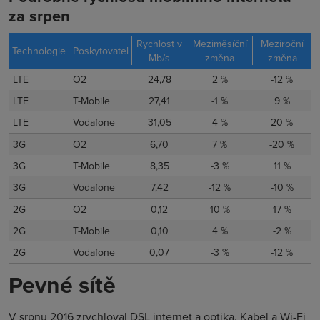
za srpen
Rychlost v
Meziměsíční
Meziroční
Technologie
Poskytovatel
Mb/s
změna
změna
LTE
O2
24,78
2 %
-12 %
LTE
T-Mobile
27,41
-1 %
9 %
LTE
Vodafone
31,05
4 %
20 %
3G
O2
6,70
7 %
-20 %
3G
T-Mobile
8,35
-3 %
11 %
3G
Vodafone
7,42
-12 %
-10 %
2G
O2
0,12
10 %
17 %
2G
T-Mobile
0,10
4 %
-2 %
2G
Vodafone
0,07
-3 %
-12 %
Pevné sítě
V srpnu 2016 zrychloval DSL internet a optika. Kabel a Wi-Fi