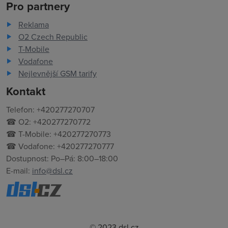
Pro partnery
Reklama
O2 Czech Republic
T-Mobile
Vodafone
Nejlevnější GSM tarify
Kontakt
Telefon: +420277270707
☎ O2: +420277270772
☎ T-Mobile: +420277270773
☎ Vodafone: +420277270777
Dostupnost: Po–Pá: 8:00–18:00
E-mail:
info@dsl.cz
© 2023 dsl.cz