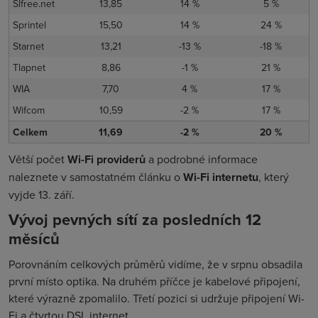
Slfree.net
13,85
14 %
5 %
Sprintel
15,50
14 %
24 %
Starnet
13,21
-13 %
-18 %
Tlapnet
8,86
-1 %
21 %
WIA
7,70
4 %
17 %
Wifcom
10,59
-2 %
17 %
Celkem
11,69
-2 %
20 %
Větší počet
Wi-Fi providerů
a podrobné informace
naleznete v samostatném článku o
Wi-Fi internetu
, který
vyjde 13. září.
Vývoj pevných sítí za posledních 12
měsíců
Porovnáním celkových průměrů vidíme, že v srpnu obsadila
první místo optika. Na druhém příčce je kabelové připojení,
které výrazně zpomalilo. Třetí pozici si udržuje připojení Wi-
Fi a čtvrtou DSL internet.