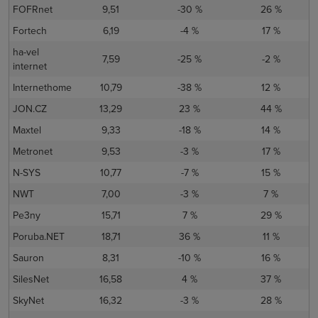
FOFRnet
9,51
-30 %
26 %
Fortech
6,19
-4 %
17 %
ha-vel
7,59
-25 %
-2 %
internet
Internethome
10,79
-38 %
12 %
JON.CZ
13,29
23 %
44 %
Maxtel
9,33
-18 %
14 %
Metronet
9,53
-3 %
17 %
N-SYS
10,77
-7 %
15 %
NWT
7,00
-3 %
7 %
Pe3ny
15,71
7 %
29 %
Poruba.NET
18,71
36 %
11 %
Sauron
8,31
-10 %
16 %
SilesNet
16,58
4 %
37 %
SkyNet
16,32
-3 %
28 %